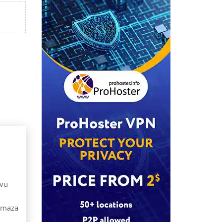
avu
r maza