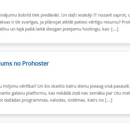
inājumu šobrīd tiek piedāvāti. Un daži iesācēji IT nozarē saprot, c
s ir tik svarīgas, ja plānojat atklāt patiesi vērtīgu resursu? Pro
alitatīvu un tajā pašā laikā diezgan pieejamu hostingu, kas: […]
ājums no Prohoster
tu miljonu vērtībai? Un šis skaitlis katru dienu pieaug visā pasaulē
 izmanto gatavu platformu, kas nekādā ziņā nav zemāka par citu met
ojot dažādas programmas, valodas, sistēmas. Katrs no […]