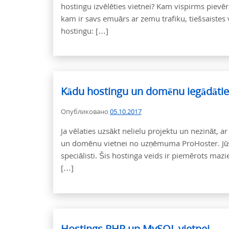
hostingu izvēlēties vietnei? Kam vispirms pievēr
kam ir savs emuārs ar zemu trafiku, tiešsaistes v
hostingu: […]
Kādu hostingu un domēnu iegādāties
Опубликовано
05.10.2017
Ja vēlaties uzsākt nelielu projektu un nezināt, a
un domēnu vietnei no uzņēmuma ProHoster. Jūsu 
speciālisti. Šis hostinga veids ir piemērots maz
[…]
Hostings PHP un MySQL vietnei