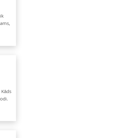
ik
tams,
. Kāds
odi.