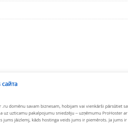
s сайта
r .ru domēnu savam biznesam, hobijam vai vienkārši pārsūtiet s
zēja uz uzticamu pakalpojumu sniedzēju – uzņēmumu ProHoster ar
s jums jāizlemj, kāds hostinga veids jums ir piemērots. Ja jums i