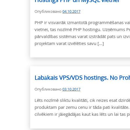
Опубликовано
04.10.2017
PHP ir visvairāk izmantotā programmēšanas valo
vietnei, tas nozīmē PHP hostingu. Uzņēmums ProH
pārvaldības sistēmas varat izstrādāt pats un iz
projektam varat izvēlēties savu [...]
Labākais VPS/VDS hostings. No Pro
Опубликовано
03.10.2017
Lēts nozīmē sliktu kvalitāti, cik reizes esat dzir
produktam par zemu cenu ir tāda pati kvalitāte
cilvēkiem ir jāiegādājas kaut kas lēts un lai tas p