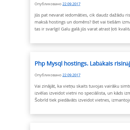
Опубликовано
22.09.2017
Jūs pat nevarat iedomāties, cik daudz dažādu ris
maksā hostings un domēns? Bet vai tiešām izmaksa
tas ir svarīgi! Galu galā jūs varat atrast ļoti kv
Php Mysql hostings. Labākais risin
Опубликовано
22.09.2017
Vai zinājāt, ka vietņu skaits tuvojas vairāku sim
izvēlas izveidot vietni no speciālista, un kāds
Šobrīd tiek piedāvāts izveidot vietnes, izmant