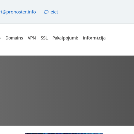
rt@prohoster.info
Ieiet
s
Domains
VPN
SSL
Pakalpojumi:
informācija