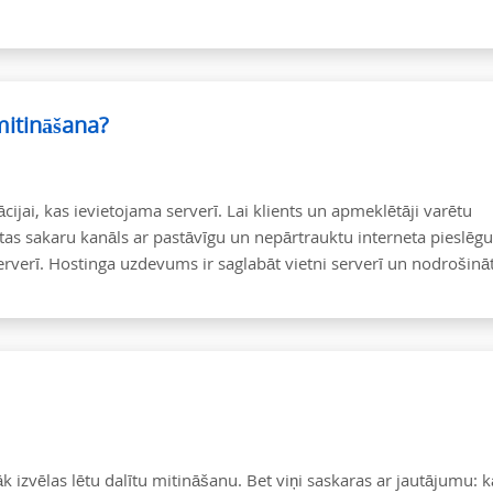
mitināšana?
ijai, kas ievietojama serverī. Lai klients un apmeklētāji varētu
itas sakaru kanāls ar pastāvīgu un nepārtrauktu interneta pieslēg
serverī. Hostinga uzdevums ir saglabāt vietni serverī un nodrošinā
āk izvēlas lētu dalītu mitināšanu. Bet viņi saskaras ar jautājumu: 