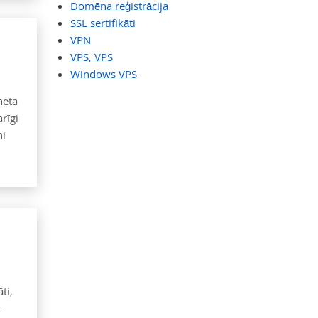
Domēna reģistrācija
SSL sertifikāti
VPN
VPS, VPS
Windows VPS
neta
rīgi
ni
ti,
t