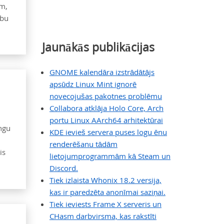
em,
abu
Jaunākās publikācijas
GNOME kalendāra izstrādātājs
apsūdz Linux Mint ignorē
novecojušas pakotnes problēmu
Collabora atklāja Holo Core, Arch
portu Linux AArch64 arhitektūrai
ingu
KDE ievieš servera puses logu ēnu
i
renderēšanu tādām
is
lietojumprogrammām kā Steam un
Discord.
Tiek izlaista Whonix 18.2 versija,
kas ir paredzēta anonīmai saziņai.
Tiek ieviests Frame X serveris un
CHasm darbvirsma, kas rakstīti