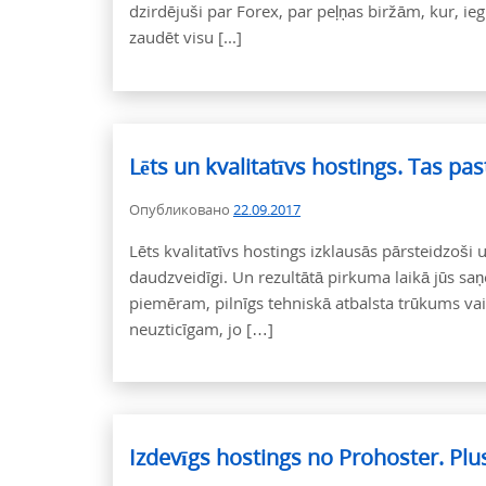
dzirdējuši par Forex, par peļņas biržām, kur, ieg
zaudēt visu [...]
Lēts un kvalitatīvs hostings. Tas pas
Опубликовано
22.09.2017
Lēts kvalitatīvs hostings izklausās pārsteidzoši 
daudzveidīgi. Un rezultātā pirkuma laikā jūs s
piemēram, pilnīgs tehniskā atbalsta trūkums va
neuzticīgam, jo ​​[…]
Izdevīgs hostings no Prohoster. Plu