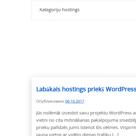
Kategoriju hostings
Labākais hostings priekš WordPres
Опубликовано
06.10.2017
Jūs nolēmāt izveidot savu projektu WordPress a
vietni no cita mitināšanas pakalpojuma snied
prieku palīdzēs jums īstenot šīs vēlmes. Vispirm
jauna vietne ar vidējo dienas trafiku [...]