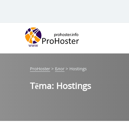
Pāriet
uz
saturu
ProHoster
>
Блог
>
Hostings
Tēma:
Hostings