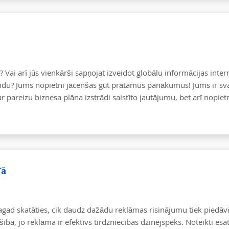
? Vai arī jūs vienkārši sapņojat izveidot globālu informācijas inter
undu? Jums nopietni jācenšas gūt prātamus panākumus! Jums ir sva
ar pareizu biznesa plāna izstrādi saistīto jautājumu, bet arī nopiet
rā
tagad skatāties, cik daudz dažādu reklāmas risinājumu tiek piedāvā
ība, jo reklāma ir efektīvs tirdzniecības dzinējspēks. Noteikti esa