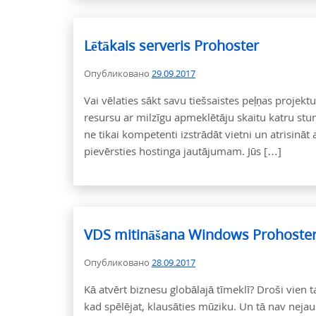
Lētākais serveris Prohoster
Опубликовано
29.09.2017
Vai vēlaties sākt savu tiešsaistes peļņas projektu
resursu ar milzīgu apmeklētāju skaitu katru st
ne tikai kompetenti izstrādāt vietni un atrisināt 
pievērsties hostinga jautājumam. Jūs […]
VDS mitināšana Windows Prohoste
Опубликовано
28.09.2017
Kā atvērt biznesu globālajā tīmeklī? Droši vien 
kad spēlējat, klausāties mūziku. Un tā nav nejauš