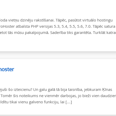
da vietņu dzinēju rakstīšanai. Tāpēc, pasūtot virtuālo hostingu
oster atbalsta PHP versijas 5.3, 5.4, 5.5, 5.6, 7.0. Tāpēc satura
vietot tās mūsu pakalpojumā. Saderība tiks garantēta. Turklāt katr
hoster
dējuši šo izteicienu? Un galu galā tā bija taisnība, jebkuram Ķīnas
. Tomēr šis noteikums ne vienmēr darbojas, jo bieži vien daudzi
ildītu tikai vienu galveno funkciju, lai […]