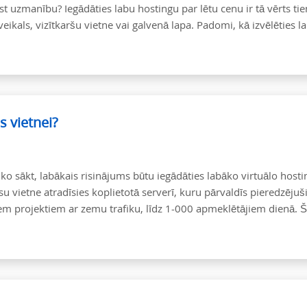
st uzmanību? Iegādāties labu hostingu par lētu cenu ir tā vērts ti
eikals, vizītkaršu vietne vai galvenā lapa. Padomi, kā izvēlēties l
 vietnei?
r ko sākt, labākais risinājums būtu iegādāties labāko virtuālo host
vietne atradīsies koplietotā serverī, kuru pārvaldīs pieredzējuš
iem projektiem ar zemu trafiku, līdz 1-000 apmeklētājiem dienā. Š