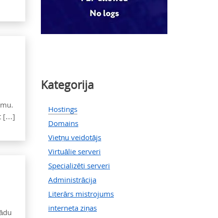
Kategorija
umu.
Hostings
t […]
Domains
Vietņu veidotājs
Virtuālie serveri
Specializēti serveri
Administrācija
Literārs mistrojums
interneta ziņas
kādu