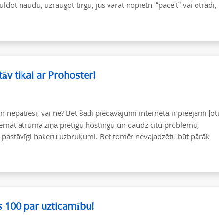
uldot naudu, uzraugot tirgu, jūs varat nopietni “pacelt” vai otrādi,
tāv tikai ar Prohoster!
un nepatiesi, vai ne? Bet šādi piedāvājumi internetā ir pieejami ļoti
aņemat ātruma ziņā pretīgu hostingu un daudz citu problēmu,
i pastāvīgi hakeru uzbrukumi. Bet tomēr nevajadzētu būt pārāk
s 100 par uzticamību!