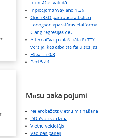
montāžas valodā.
Ir pieejams Wayland 1.26
OpenBSD pārtrauca atbalstu
Loongson aparatūras platformai
Clang regresijas dēļ.
am
Alternatīva, paplašināta PuTTY
versija, kas atbalsta failu sesijas.
FSearch 0.3
Perl 5.44
Mūsu pakalpojumi
Neierobežots vietņu mitināšana
em
DDoS aizsardzība
Vietņu veidotājs
Vadības paneļi