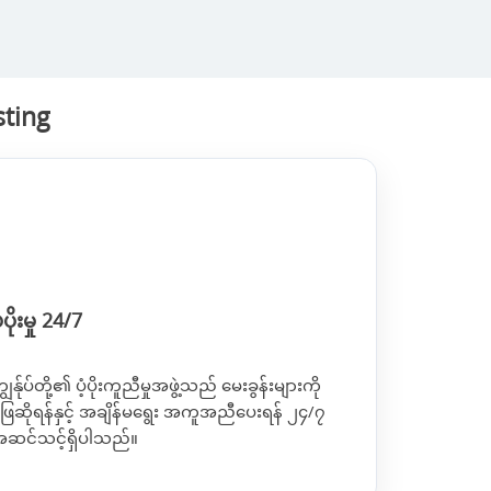
sting
ံ့ပိုးမှု 24/7
ျွန်ုပ်တို့၏ ပံ့ပိုးကူညီမှုအဖွဲ့သည် မေးခွန်းများကို
ြေဆိုရန်နှင့် အချိန်မရွေး အကူအညီပေးရန် ၂၄/၇
ဆင်သင့်ရှိပါသည်။