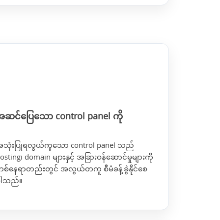
အဆင်ပြေသော control panel ကို
သုံးပြုရလွယ်ကူသော control panel သည်
osting၊ domain များနှင့် အခြားဝန်ဆောင်မှုများကို
စ်နေရာတည်းတွင် အလွယ်တကူ စီမံခန့်ခွဲနိုင်စေ
ပါသည်။