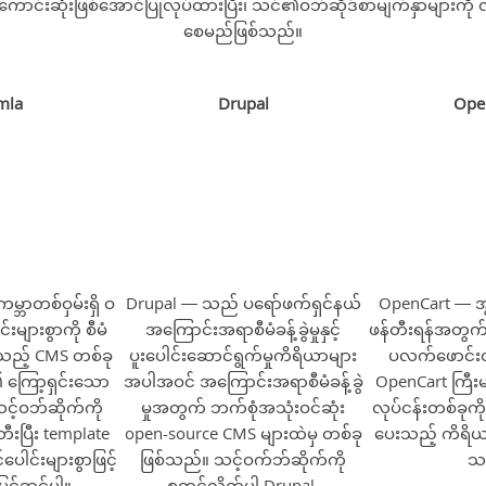
အကောင်းဆုံးဖြစ်အောင်ပြုလုပ်ထားပြီး၊ သင်၏ဝဘ်ဆိုဒ်စာမျက်နှာများကို
စေမည်ဖြစ်သည်။
mla
Drupal
Ope
္ဘာတစ်ဝှမ်းရှိ ဝ
Drupal — သည် ပရော်ဖက်ရှင်နယ်
OpenCart — အွန
းများစွာကို စီမံ
အကြောင်းအရာစီမံခန့်ခွဲမှုနှင့်
ဖန်တီးရန်အတွက
ြုသည့် CMS တစ်ခု
ပူးပေါင်းဆောင်ရွက်မှုကိရိယာများ
ပလက်ဖောင်းတ
 ကြော့ရှင်းသော
အပါအဝင် အကြောင်းအရာစီမံခန့်ခွဲ
OpenCart ကြီးမ
သင့်ဝဘ်ဆိုက်ကို
မှုအတွက် ဘက်စုံအသုံးဝင်ဆုံး
လုပ်ငန်းတစ်ခုကို 
းပြီး template
open-source CMS များထဲမှ တစ်ခု
ပေးသည့် ကိရိယာအ
ပေါင်းများစွာဖြင့်
ဖြစ်သည်။ သင့်ဝက်ဘ်ဆိုက်ကို
သ
ပြင်ဆင်ပါ။
စတင်လိုက်ပါ Drupal.