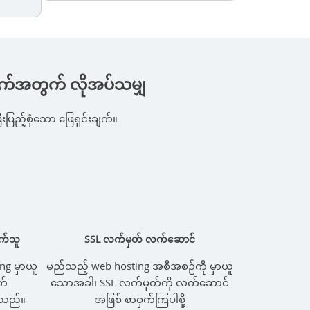
ိုက်အတွက် လိုအပ်သမျှ
ြည့်စုံသော ဖြေရှင်းချက်။
က်သူ
SSL လက်မှတ် လက်ဆောင်
g မှာယူ
မည်သည့် web hosting အစီအစဉ်ကို မှာယူ
က်
သောအခါ၊ SSL လက်မှတ်ကို လက်ဆောင်
ါသည်။
အဖြစ် စာဝှက်ကြပါစို့