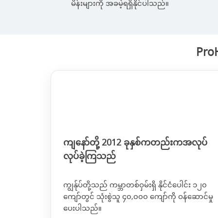
မိန်းများကို အခမဲ့ရရှိနိုင်ပါသည်။
ProH
ကျနော်တို့ 2012 ခုနှစ်ကတည်းကအလုပ်
လုပ်ခဲ့ကြသည်
ကျွန်ုပ်တို့သည် ကမ္ဘာတစ်ဝှမ်းရှိ နိုင်ငံပေါင်း ၁၂၀
ကျော်တွင် သုံးစွဲသူ ၄၀,၀၀၀ ကျော်ကို ဝန်ဆောင်မှု
ပေးပါသည်။