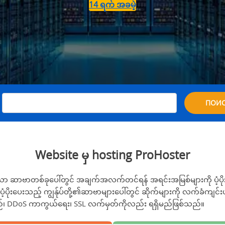
14 ရက် အခမဲ့
။
ПОИ
Website မှ hosting ProHoster
ဆာဗာတစ်ခုပေါ်တွင် အချက်အလက်တင်ရန် အရင်းအမြစ်များကို ပံ့ပိုးပ
ပံ့ပိုးပေးသည့် ကျွန်ုပ်တို့၏ဆာဗာများပေါ်တွင် ဆိုက်များကို လက်ခံကျ
းအမည်၊ DDoS ကာကွယ်ရေး၊ SSL လက်မှတ်ကိုလည်း ရရှိမည်ဖြစ်သည်။