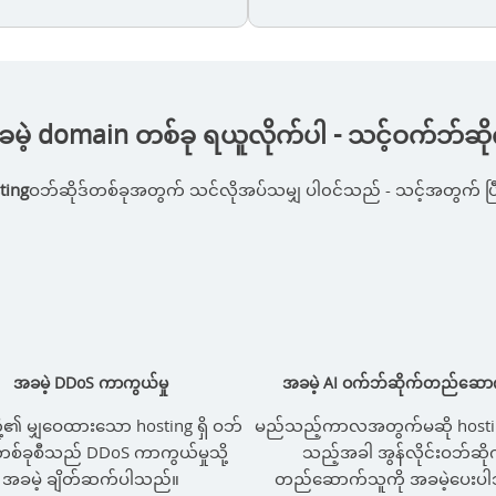
ခမဲ့ domain တစ်ခု ရယူလိုက်ပါ - သင့်ဝက်ဘ်ဆ
ting
ဝဘ်ဆိုဒ်တစ်ခုအတွက် သင်လိုအပ်သမျှ ပါ၀င်သည် - သင့်အတွက် ပြီးပ
အခမဲ့ DDoS ကာကွယ်မှု
အခမဲ့ AI ဝက်ဘ်ဆိုက်တည်ဆော
တို့၏ မျှဝေထားသော hosting ရှိ ဝဘ်
မည်သည့်ကာလအတွက်မဆို hostin
တစ်ခုစီသည် DDoS ကာကွယ်မှုသို့
သည့်အခါ အွန်လိုင်းဝဘ်ဆို
အခမဲ့ ချိတ်ဆက်ပါသည်။
တည်ဆောက်သူကို အခမဲ့ပေးပ