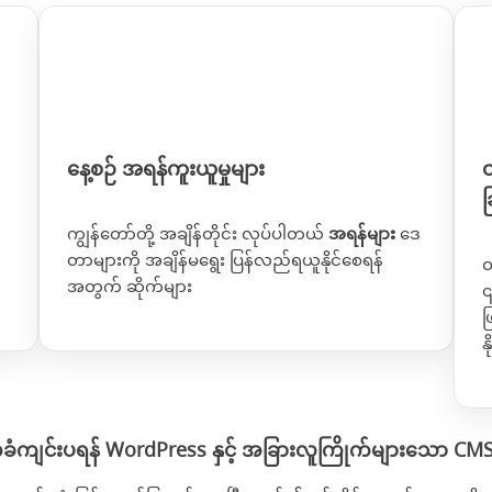
နေ့စဉ် အရန်ကူးယူမှုများ
ဝ
ခ
ကျွန်တော်တို့ အချိန်တိုင်း လုပ်ပါတယ်
အရန်များ
ဒေ
တာများကို အချိန်မရွေး ပြန်လည်ရယူနိုင်စေရန်
ဝ
အတွက် ဆိုက်များ
၎
ဖ
န
ံကျင်းပရန် WordPress နှင့် အခြားလူကြိုက်များသော CMS