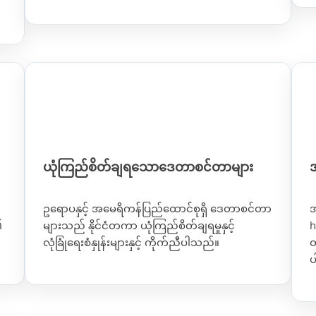
ယုံကြည်စိတ်ချရသောဒေတာစင်တာများ
ဥရောပနှင့် အမေရိကန်ပြည်ထောင်စုရှိ ဒေတာစင်တာ
အ
၏
များသည် နိုင်ငံတကာ ယုံကြည်စိတ်ချရမှုနှင့်
h
လုံခြုံရေးစံနှုန်းများနှင့် ကိုက်ညီပါသည်။
တ