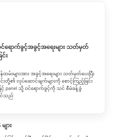
င်ရောက်ခွင့်အခွင့်အရေးများ သတ်မှတ်
ြင်း
န်ထမ်းများအား အခွင့်အရေးများ သတ်မှတ်ပေးပြီး
င်းတို့၏ လုပ်ဆောင်ချက်များကို စောင့်ကြည့်ခြင်း
ြင့် panel သို့ ဝင်ရောက်ခွင့်ကို သင် စီမံခန့်ခွဲ
ိုင်သည်
 များ