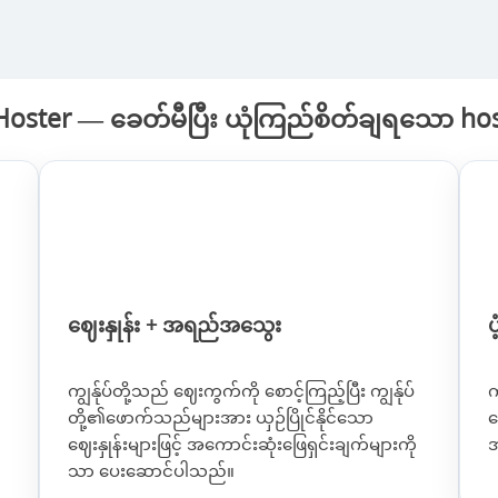
oster — ခေတ်မီပြီး ယုံကြည်စိတ်ချရသော ho
ဈေးနှုန်း + အရည်အသွေး
ပ
ကျွန်ုပ်တို့သည် ဈေးကွက်ကို စောင့်ကြည့်ပြီး ကျွန်ုပ်
က
တို့၏ဖောက်သည်များအား ယှဉ်ပြိုင်နိုင်သော
ဖ
ဈေးနှုန်းများဖြင့် အကောင်းဆုံးဖြေရှင်းချက်များကို
အ
သာ ပေးဆောင်ပါသည်။