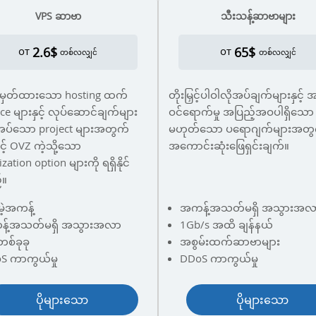
VPS ဆာဗာ
သီးသန့်ဆာဗာများ
2.6$
65$
от
от
တစ်လလျှင်
တစ်လလျှင်
မှတ်ထားသော hosting ထက်
တိုးမြှင့်ပါဝါလိုအပ်ချက်များနှင့် 
ce များနှင့် လုပ်ဆောင်ချက်များ
ဝင်ရောက်မှု အပြည့်အဝပါရှိသော 
လိုအပ်သော project များအတွက်
မဟုတ်သော ပရောဂျက်များအတွ
င့် OVZ ကဲ့သို့သော
အကောင်းဆုံးဖြေရှင်းချက်။
ization option များကို ရရှိနိုင်
်။
ဲ့အကန့်
အကန့်အသတ်မရှိ အသွားအလ
့်အသတ်မရှိ အသွားအလာ
1Gb/s အထိ ချန်နယ်
စ်ခုခု
အစွမ်းထက်ဆာဗာများ
S ကာကွယ်မှု
DDoS ကာကွယ်မှု
ပိုများသော
ပိုများသော