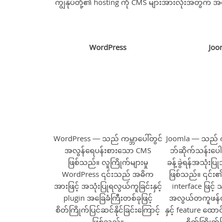
ကျွန်ုပ်တို့၏ hosting ကို CMS များအားလုံးအတွက် 
WordPress
Joo
WordPress — သည် ကမ္ဘာပေါ်တွင်
Joomla — သည် ကမ
အလွန်ရေပန်းစားသော CMS
ဘ်ဆိုက်သန်းပေါင်
ဖြစ်သည်။ လူကြိုက်များမှု
ခန့်ခွဲရန်အသုံးပ
WordPress ၎င်းသည် အဓိက
ဖြစ်သည်။ ၎င်း၏
အားဖြင့် အသုံးပြုရလွယ်ကူခြင်းနှင့်
interface ဖြင့် 
plugin အခြေခံကြီးတစ်ခုဖြင့်
အလွယ်တကူဖန်တီ
စိတ်ကြိုက်ပြင်ဆင်နိုင်ခြင်းကြောင့်
နှင့် feature ထောင်
ဖြစ်သည်။
စိတ်ကြိုက်