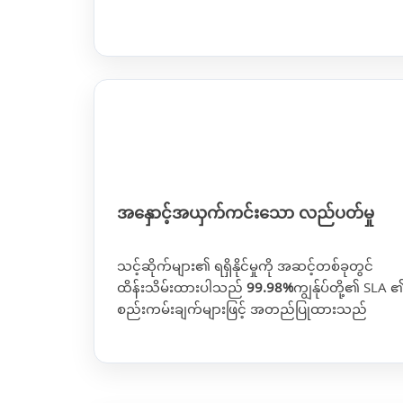
အနှောင့်အယှက်ကင်းသော လည်ပတ်မှု
သင့်ဆိုက်များ၏ ရရှိနိုင်မှုကို အဆင့်တစ်ခုတွင်
ထိန်းသိမ်းထားပါသည်
99.98%
ကျွန်ုပ်တို့၏ SLA 
စည်းကမ်းချက်များဖြင့် အတည်ပြုထားသည်