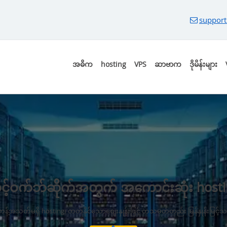
support
အဓိက
hosting
VPS
ဆာဗာက
ဒိုမိန်းများ
င့်ဝက်ဘ်ဆိုက်အတွက် အကောင်းဆုံး hosti
့်အသတ်မရှိ hosting၊ တတ်နိုင်သောစျေးနှုန်းဖြင့် တသမတ်တည်း မြန်နှုန်းမြင့်