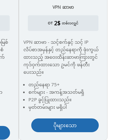
VPN ဆာဗာ
2$
от
တစ်လလျှင်
အမြစ်
VPN ဆာဗာ - သင့်စက်နှင့် သင့် IP
စံ
လိပ်စာအမှန်နှင့် တည်နေရာကို ဖုံးကွယ်
က်
ထားသည့် အဝေးထိန်းဆာဗာကြားတွင်
ကုဒ်ဝှက်ထားသော ဥမင်ကို ဖန်တီး
ပေးသည်။
တည်နေရာ 75+
ာ
စက်များ - အကန့်အသတ်မရှိ
P2P ခွင့်ပြုထားသည်။
မှတ်တမ်းများ မရှိပါ
ပိုများသော