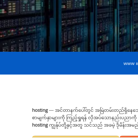
www 
hosting
— အင်တာနက်ပေါ်တွင် အမြဲတမ်းတည်ရှိနေသော 
စာမျက်နှာများကို ကြည့်ရှုရန် လိုအပ်သောနည်းပညာကို 
hosting
ကျွန်ုပ်တို့နှင့်အတူ သင်သည် အခမဲ့ ဒိုမိန်