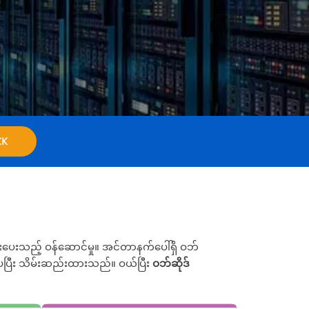
СК
ေးသည့် ဝန်ဆောင်မှု။ အင်တာနက်ပေါ်ရှိ ဝဘ်
င်းပပြီး သိမ်းဆည်းထားသည်။ ဝယ်ပြီး
ဝဘ်ဆိုဒ်