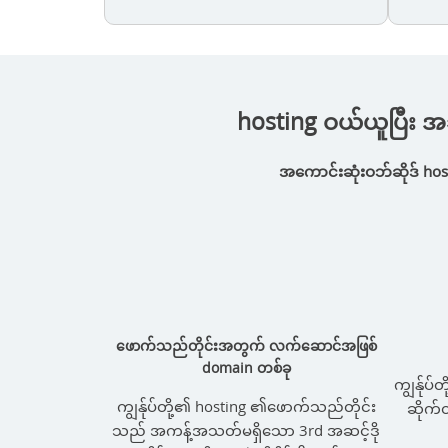
hosting ဝယ်ယူပြီး အ
အကောင်းဆုံးဝဘ်ဆိုဒ် hos
ဖောက်သည်တိုင်းအတွက် လက်ဆောင်အဖြစ်
domain တစ်ခု
ကျွန်ုပ်
ကျွန်ုပ်တို့၏ hosting ၏ဖောက်သည်တိုင်း
ဆိုက်
သည် အကန့်အသတ်မရှိသော 3rd အဆင့်ဒို