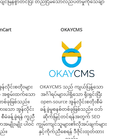
 လျင်မြန်စွာတင်ပြီး တည်ငြိမ်သောလည်ပတ်မှုကိုသေချာ
nCart
OKAYCMS
်လိုင်းစတိုးများ
OKAYCMS သည် ကျယ်ပြန့်သော
် အစွမ်းထက်သော
အင်္ဂါရပ်များပါရှိသော ရိုးရှင်းပြီး
စ်ခုဖြစ်သည်။
open-source အွန်လိုင်းစတိုးစီမံ
ားသော အွန်လိုင်း
ခန့်ခွဲမှုစနစ်တစ်ခုဖြစ်သည်။ ဝဘ်
စီမံခန့်ခွဲရန် ကူညီ
ဆိုက်မြှင့်တင်ရန်အတွက် SEO
မျိုးမျိုး ပါဝင်
ကျွမ်းကျင်သူများ၏လိုအပ်ချက်များ
ည်။
နှင့်ကိုက်ညီစေရန် ဒီဇိုင်းထုတ်ထား
သည်။