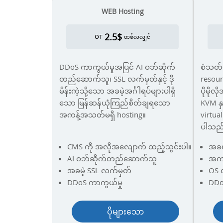
WEB Hosting
2.5$
от
တစ်လလျှင်
DDoS ကာကွယ်မှုအပြင် AI ဝဘ်ဆိုက်
စံသတ်
တည်ဆောက်သူ၊ SSL လက်မှတ်နှင့် ဒို
resour
မိန်းကဲ့သို့သော အခမဲ့အင်္ဂါရပ်များပါရှိ
ပိုမို
သော မြန်ဆန်ယုံကြည်စိတ်ချရသော
KVM နှ
အကန့်အသတ်မရှိ hosting။
virtual
ပါသည
CMS ကို အလိုအလျောက် ထည့်သွင်းပါ။
အခမ
AI ဝဘ်ဆိုက်တည်ဆောက်သူ
အကန
အခမဲ့ SSL လက်မှတ်
OS တ
DDoS ကာကွယ်မှု
DDo
ပိုများသော