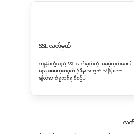
SSL လက်မှတ်
ကျွန်ုပ်တို့သည် SSL လက်မှတ်ကို အခမဲ့ထုတ်ပေးပါ
မည်
စေမယ့်စာဝှက်
ဒိုမိန်းအတွက် လုံခြုံသော
ချိတ်ဆက်မှုတစ်ခု စီစဉ်ပါ
လက်ခ