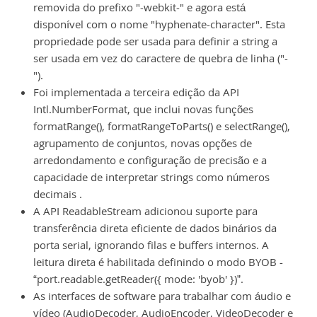
removida do prefixo "-webkit-" e agora está
disponível com o nome "hyphenate-character". Esta
propriedade pode ser usada para definir a string a
ser usada em vez do caractere de quebra de linha ("-
").
Foi implementada a terceira edição da API
Intl.NumberFormat, que inclui novas funções
formatRange(), formatRangeToParts() e selectRange(),
agrupamento de conjuntos, novas opções de
arredondamento e configuração de precisão e a
capacidade de interpretar strings como números
decimais .
A API ReadableStream adicionou suporte para
transferência direta eficiente de dados binários da
porta serial, ignorando filas e buffers internos. A
leitura direta é habilitada definindo o modo BYOB -
“port.readable.getReader({ mode: 'byob' })”.
As interfaces de software para trabalhar com áudio e
vídeo (AudioDecoder, AudioEncoder, VideoDecoder e