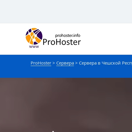
Перейти
к
контенту
ProHoster
>
Сервера
>
Сервера в Чешской Рес