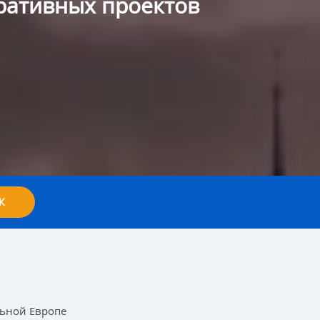
ративных проектов
99.99%
К
ьной Европе