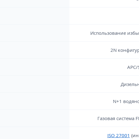
Использование избы
2N конфигу
APC/S
Дизельн
N+1 водян
Газовая система 
ISO 27001
(ин