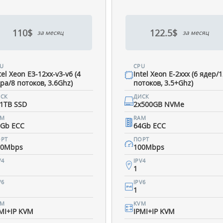
110$
122.5$
за месяц
за месяц
U
CPU
tel Xeon E3-12xx-v3-v6 (4
Intel Xeon E-2xxx (6 ядер/
ра/8 потоков, 3.6Ghz)
потоков, 3.5+Ghz)
СК
ДИСК
1TB SSD
2x500GB NVMe
AM
RAM
2Gb ECC
64Gb ECC
РТ
ПОРТ
00Mbps
100Mbps
V4
IPV4
1
V6
IPV6
1
VM
KVM
MI+IP KVM
IPMI+IP KVM