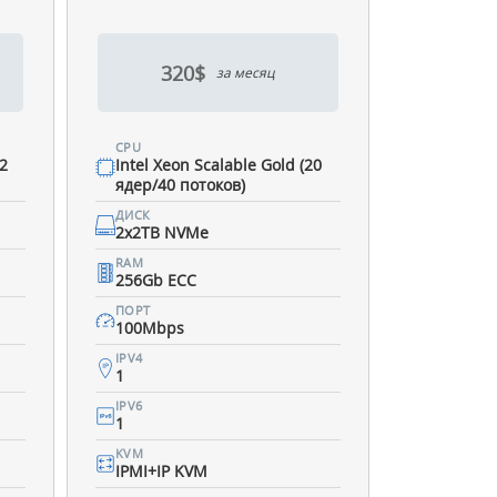
320$
за месяц
CPU
12
Intel Xeon Scalable Gold (20
ядер/40 потоков)
ДИСК
2x2TB NVMe
RAM
256Gb ECC
ПОРТ
100Mbps
IPV4
1
IPV6
1
KVM
IPMI+IP KVM