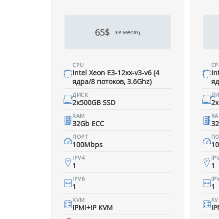
65$
за месяц
CPU
CP
Intel Xeon E3-12xx-v3-v6 (4
In
ядра/8 потоков, 3.6Ghz)
яд
ДИСК
ДИ
2x500GB SSD
2x
RAM
R
32Gb ECC
3
ПОРТ
ПО
100Mbps
1
IPV4
IP
1
1
IPV6
IP
1
1
KVM
K
IPMI+IP KVM
IP