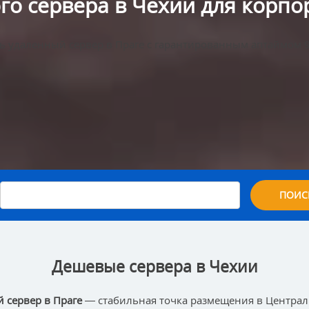
го сервера в Чехии для корпо
ь удаленный сервер в Праге с гарантированным аптаймом 
ПОИС
Дешевые сервера в Чехии
 сервер в Праге
— стабильная точка размещения в Централ