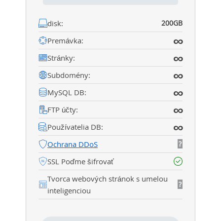
disk:
200GB
∞
Premávka:
∞
Stránky:
∞
Subdomény:
∞
MySQL DB:
∞
FTP účty:
∞
Používatelia DB:
Ochrana DDoS
?
SSL Poďme šifrovať
Tvorca webových stránok s umelou
?
inteligenciou