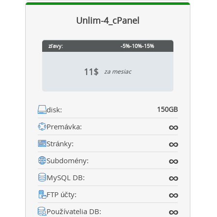
Unlim-4_cPanel
zľavy:
-5%
-10%
-15%
11$
za mesiac
disk:
150GB
∞
Premávka:
∞
Stránky:
∞
Subdomény:
∞
MySQL DB:
∞
FTP účty:
∞
Používatelia DB: