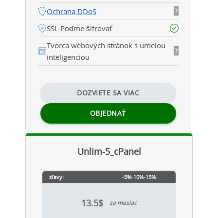
Ochrana DDoS
?
SSL Poďme šifrovať
Tvorca webových stránok s umelou
?
inteligenciou
DOZVIETE SA VIAC
OBJEDNAŤ
Unlim-5_cPanel
zľavy:
-5%
-10%
-15%
13.5$
za mesiac