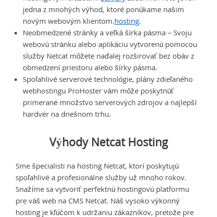
jedna z mnohých výhod, ktoré ponúkame našim
novým webovým klientom.
hosting
.
Neobmedzené stránky a veľká šírka pásma – Svoju
webovú stránku alebo aplikáciu vytvorenú pomocou
služby Netcat môžete naďalej rozširovať bez obáv z
obmedzení priestoru alebo šírky pásma.
Spoľahlivé serverové technológie, plány zdieľaného
webhostingu ProHoster vám môže poskytnúť
primerané množstvo serverových zdrojov a najlepší
hardvér na dnešnom trhu.
Výhody Netcat Hosting
Sme špecialisti na hosting Netcat, ktorí poskytujú
spoľahlivé a profesionálne služby už mnoho rokov.
Snažíme sa vytvoriť perfektnú hostingovú platformu
pre váš web na CMS Netcat. Náš vysoko výkonný
hosting je kľúčom k udržaniu zákazníkov, pretože pre