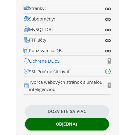
∞
Stránky:
∞
Subdomény:
∞
MySQL DB:
∞
FTP účty:
∞
Používatelia DB:
Ochrana DDoS
?
SSL Poďme šifrovať
Tvorca webových stránok s umelou
?
inteligenciou
DOZVIETE SA VIAC
OBJEDNAŤ