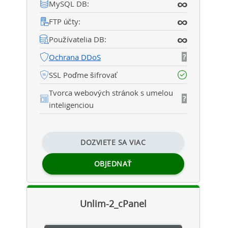
∞
MySQL DB:
∞
FTP účty:
∞
Používatelia DB:
Ochrana DDoS
?
SSL Poďme šifrovať
Tvorca webových stránok s umelou
?
inteligenciou
DOZVIETE SA VIAC
OBJEDNAŤ
Unlim-2_cPanel