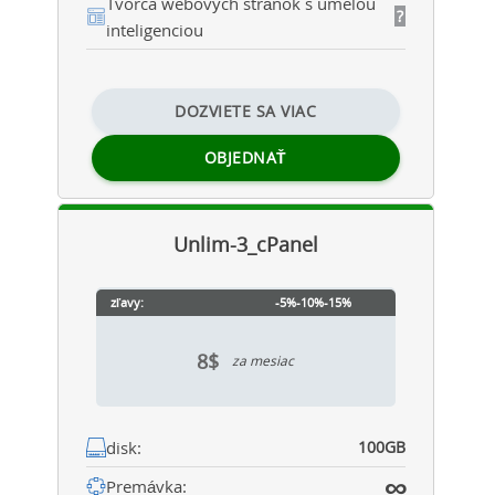
Tvorca webových stránok s umelou
?
inteligenciou
DOZVIETE SA VIAC
OBJEDNAŤ
Unlim-3_cPanel
zľavy:
-5%
-10%
-15%
8$
za mesiac
disk:
100GB
∞
Premávka: