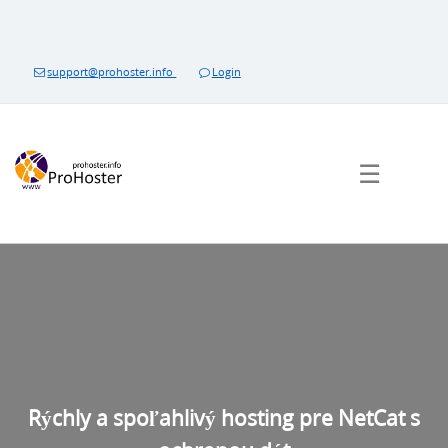
Preskočiť
na
obsah
support@prohoster.info
Login
☰
Rýchly a spoľahlivý hosting pre NetCat s