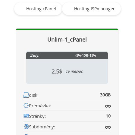
Hosting cPanel
Hosting ISPmanager
Unlim-1_cPanel
zľavy:
-5%
-10%
-15%
2.5$
za mesiac
disk:
30GB
∞
Premávka:
Stránky:
10
∞
Subdomény: