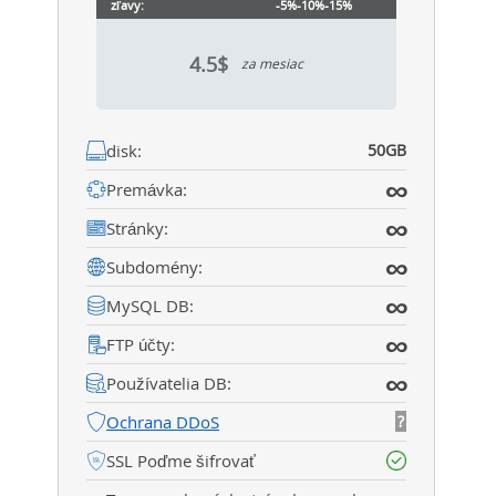
zľavy:
-5%
-10%
-15%
4.5$
za mesiac
disk:
50GB
∞
Premávka:
∞
Stránky:
∞
Subdomény:
∞
MySQL DB:
∞
FTP účty:
∞
Používatelia DB:
Ochrana DDoS
?
SSL Poďme šifrovať