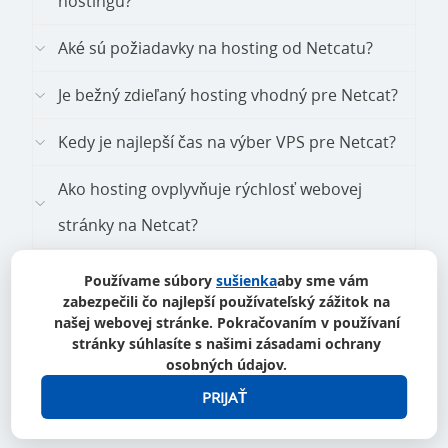
hostingu?
Aké sú požiadavky na hosting od Netcatu?
Je bežný zdieľaný hosting vhodný pre Netcat?
Kedy je najlepší čas na výber VPS pre Netcat?
Ako hosting ovplyvňuje rýchlosť webovej
stránky na Netcat?
Existuje automatická inštalácia Netcatu?
Používame súbory
sušienka
aby sme vám
zabezpečili čo najlepší používateľský zážitok na
Potrebujete SSL certifikát?
našej webovej stránke. Pokračovaním v používaní
stránky súhlasíte s našimi zásadami ochrany
osobných údajov.
Je možné preniesť webovú stránku Netcat z
PRIJAŤ
iného hostingu?