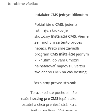
to robíme všetko:
Inštalátor CMS jedným kliknutím
Pokiaľ ide o
CMS
, jeden z
rutinných krokov je
skutočný
Inštalácia CMS
. Vieme,
že mnohým sa tento proces
nepáči. Preto sme zaviedli
program
CMS inštalácie
jedným
kliknutím, čo vám umožní
nainštalovať najnovšiu verziu
zvoleného CMS na váš hosting.
Bezplatný prevod stránok
Teraz, keď ste pochopili, že
naše
hosting pre CMS
lepšie ako
ostatní a chcú preniesť stránku z
iného hostingu. Vykonáme