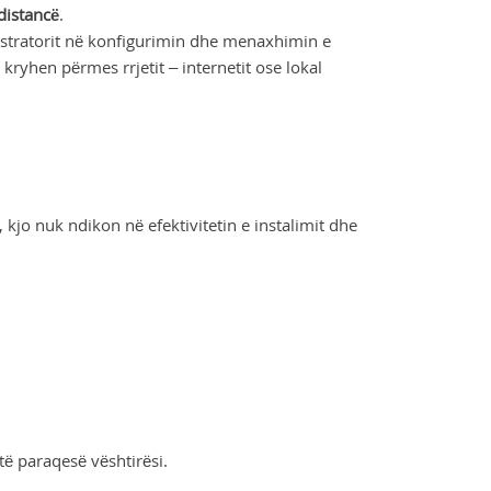
distancë
.
nistratorit në konfigurimin dhe menaxhimin e
ryhen përmes rrjetit – internetit ose lokal
 kjo nuk ndikon në efektivitetin e instalimit dhe
të paraqesë vështirësi.