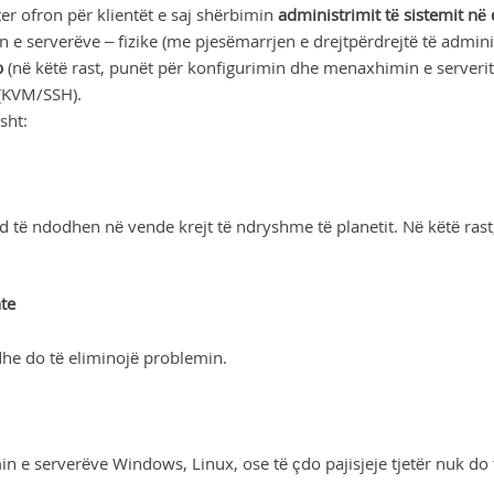
r ofron për klientët e saj shërbimin
administrimit të sistemit në 
 e serverëve – fizike (me pjesëmarrjen e drejtpërdrejtë të admi
b
(në këtë rast, punët për konfigurimin dhe menaxhimin e serverit k
 (KVM/SSH).
sht:
d të ndodhen në vende krejt të ndryshme të planetit. Në këtë rast,
nte
dhe do të eliminojë problemin.
in e serverëve Windows, Linux, ose të çdo pajisjeje tjetër nuk do 