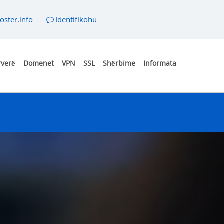
oster.info
Identifikohu
rverë
Domenet
VPN
SSL
Shërbime
Informata