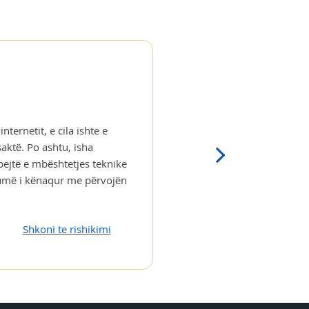
ternetit, e cila ishte e
aktë. Po ashtu, isha
ejtë e mbështetjes teknike
shumë i kënaqur me përvojën
Shkoni te rishikimi