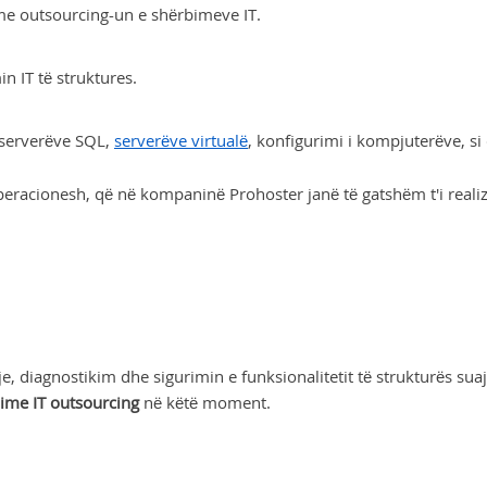
me outsourcing-un e shërbimeve IT.
 IT të struktures.
 serverëve SQL,
serverëve virtualë
, konfigurimi i kompjuterëve, si
racionesh, që në kompaninë Prohoster janë të gatshëm t'i realizoj
 diagnostikim dhe sigurimin e funksionalitetit të strukturës suaj
ime IT outsourcing
në këtë moment.