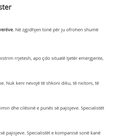
ster
verëve
. Në zgjidhjen tonë për ju ofrohen shumë
istrim rrjetesh, apo çdo situatë tjetër emergjente,
me. Nuk keni nevojë të shkoni diku, të nxitoni, të
in dhe cilësinë e punës së pajisjeve. Specialistët
së pajisjeve. Specialistët e kompanisë sonë kanë