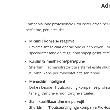
Adm
Kompania jonë profesionale ProHoster ofron për kl
përfitime, përkatësisht:
Minimi i kohës së reagimit
Pavarësisht se cilat operacione duhen kryer – mb
specialistët tanë do të zgjidhin shpejt çështjet 
Kursim të madh kohe/para/punë
Shërbimi i administratorit të sistemit është shumë
humbni kohë për mbështetje të serverëve.
Menaxhim inteligjent
Duke i besuar IT outsourcing kompanisë profesio
tanë gjithmonë e monitorojnë situatën.
Staf i kualifikuar dhe me përvojë
Shërbimi i IT outsourcing nga kompania ProHos