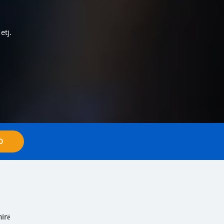
etj.
O
mirë