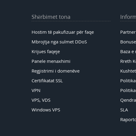
Shërbimet tona
Infor
Hostim të pakufizuar për faqe
Partner
Mbrojtja nga sulmet DDoS
Bonuset
Krijues faqeje
Baza e 
Panele menaxhimi
Rreth 
Regjistrimi i domenëve
Kushtet
Certifikatat SSL
Politika
VPN
Politika
VPS, VDS
Qendra
Windows VPS
SLA
Raporto