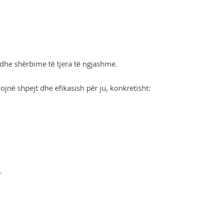
 dhe shërbime të tjera të ngjashme.
në shpejt dhe efikasish për ju, konkretisht:
.