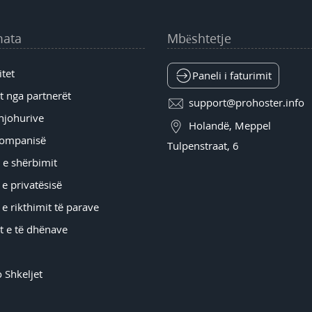
mata
Mbështetje
itet
Paneli i faturimit
 nga partnerët
support@prohoster.info
njohurive
Holandë, Meppel
Kompanisë
Tulpenstraat, 6
 e shërbimit
 e privatësisë
 e rikthimit të parave
t e të dhënave
 Shkeljet