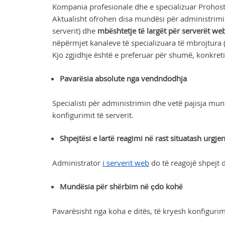
Kompania profesionale dhe e specializuar Prohoste
Aktualisht ofrohen disa mundësi për administrimin
serverit) dhe
mbështetje të largët për serverët we
nëpërmjet kanaleve të specializuara të mbrojtura
Kjo zgjidhje është e preferuar për shumë, konkreti
Pavarësia absolute nga vendndodhja
Specialisti për administrimin dhe vetë pajisja mun
konfigurimit të serverit.
Shpejtësi e lartë reagimi në rast situatash urgje
Administrator
i serverit web
do të reagojë shpejt 
Mundësia për shërbim në çdo kohë
Pavarësisht nga koha e ditës, të kryesh konfigurim