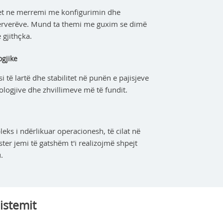
et ne merremi me konfigurimin dhe
erverëve. Mund ta themi me guxim se dimë
 gjithçka.
ogjike
 të lartë dhe stabilitet në punën e pajisjeve
logjive dhe zhvillimeve më të fundit.
eks i ndërlikuar operacionesh, të cilat në
er jemi të gatshëm t'i realizojmë shpejt
.
istemit