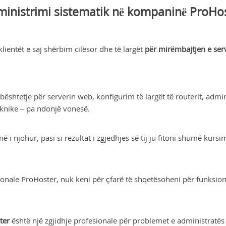
inistrimi sistematik në kompaninë ProHo
ientët e saj shërbim cilësor dhe të largët
për mirëmbajtjen e ser
ështetje për serverin web, konfigurim të largët të routerit, admin
teknike – pa ndonjë vonesë.
 i njohur, pasi si rezultat i zgjedhjes së tij ju fitoni shumë kursi
nale ProHoster, nuk keni për çfarë të shqetësoheni për funksionim
ter
është një zgjidhje profesionale për problemet e administratës 