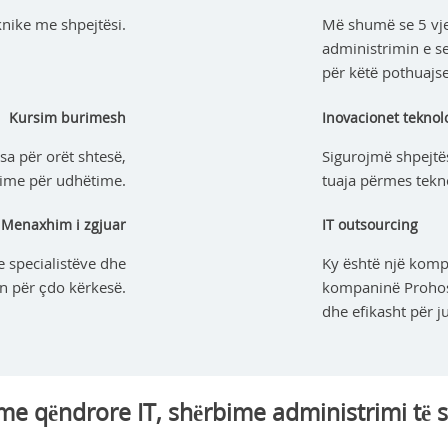
knike me shpejtësi.
Më shumë se 5 vj
administrimin e s
për këtë pothuajse
Kursim burimesh
Inovacionet teknol
sa për orët shtesë,
Sigurojmë shpejtësi
ime për udhëtime.
tuaja përmes tekno
Menaxhim i zgjuar
IT outsourcing
e specialistëve dhe
Ky është një kompl
en për çdo kërkesë.
kompaninë Prohost
dhe efikasht për ju
me qëndrore IT, shërbime administrimi të s