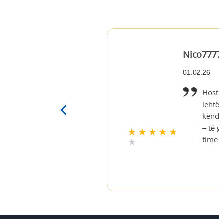
Nico777
01.02.26
Hosti
leht
kënd
– të
time