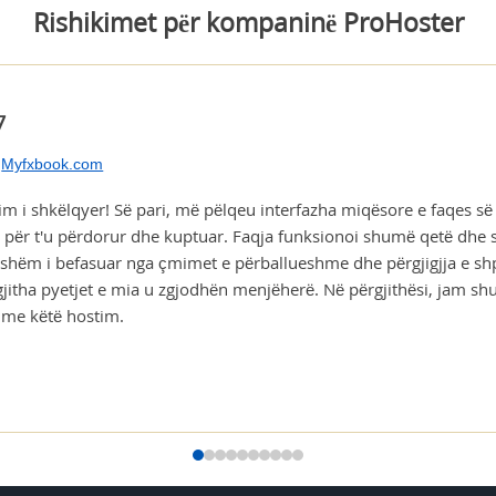
Rishikimet për kompaninë ProHoster
7
Myfxbook.com
m i shkëlqyer! Së pari, më pëlqeu interfazha miqësore e faqes së in
ë për t'u përdorur dhe kuptuar. Faqja funksionoi shumë qetë dhe s
shëm i befasuar nga çmimet e përballueshme dhe përgjigjja e shp
 gjitha pyetjet e mia u zgjodhën menjëherë. Në përgjithësi, jam 
 me këtë hostim.