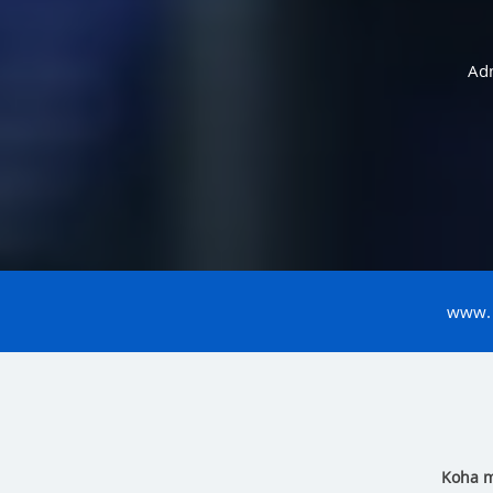
Adm
www
Koha m