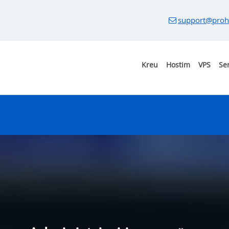
support@proh
Kreu
Hostim
VPS
Se