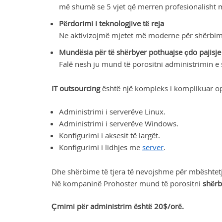
më shumë se 5 vjet që merren profesionalisht 
Përdorimi i teknologjive të reja
Ne aktivizojmë mjetet më moderne për shërbimin
Mundësia për të shërbyer pothuajse çdo pajisje
Falë nesh ju mund të porositni administrimin e
IT outsourcing
është një kompleks i komplikuar ope
Administrimi i serverëve Linux.
Administrimi i serverëve Windows.
Konfigurimi i aksesit të largët.
Konfigurimi i lidhjes me
server
.
Dhe shërbime të tjera të nevojshme për mbështetje,
Në kompaninë Prohoster mund të porositni
shërb
Çmimi për administrim është 20$/orë.