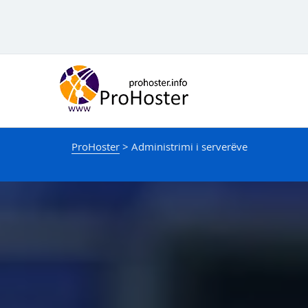
Hido
te
përmbajtja
ProHoster
>
Administrimi i serverëve