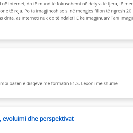
nd në internet, do të mund të fokusohemi në detyra të tjera, të m
one të reja. Po ta imagjinosh se si në mëngjes fillon të ngresh 20
 drita, as interneti nuk do të ndalet? E ke imagjinuar? Tani imagj
o mbi bazën e disqeve me formatin E1.S. Lexoni më shumë
s, evoluimi dhe perspektivat