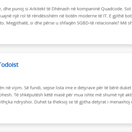
v, dhe punoj si Arkitekt të Dhënash në kompaninë Quadcode. Sot
t luajnë një rol të rëndësishëm në botën moderne të IT. E gjithë bot
ato. Megjithatë, si dhe përse u shfaqën SGBD-të relacionale? Më 
Todoist
vën në vijim. Së fundi, sepse lista ime e detyrave për të bërë duket 
ntohesh. Të shkëputësh këtë masë për mua ishte më shumë një akti
thçka ndryshoi. Duhet ta theksoj se të gjitha detyrat i menaxhoj