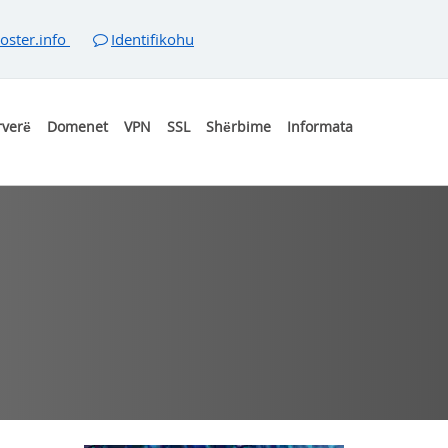
oster.info
Identifikohu
rverë
Domenet
VPN
SSL
Shërbime
Informata