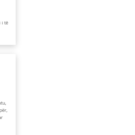
i të
tu,
për,
ar