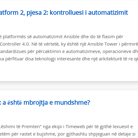
form 2, pjesa 2: kontrolluesi i automatizimit
ë platformës së automatizimit Ansible dhe do të flasim për
Controller 4.0. Në të vërtetë, ky është një Ansible Tower i përmir
tandardizues për përcaktimin e automatizimeve, operacioneve d
a përfituar disa teknologji interesante dhe një arkitekturë të re q
: a është mbrojtja e mundshme?
ëshimi të Premten" nga ekipi i Timeweb për të gjithë lexuesit e
vetëm për rastet e bujshme, por gjithashtu shpjeguan në detaje si