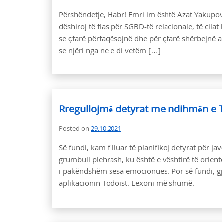
Përshëndetje, Habr! Emri im është Azat Yakupo
dëshiroj të flas për SGBD-të relacionale, të cila
se çfarë përfaqësojnë dhe për çfarë shërbejnë 
se njëri nga ne e di vetëm […]
Rregullojmë detyrat me ndihmën e 
Posted on
29.10.2021
Së fundi, kam filluar të planifikoj detyrat për ja
grumbull plehrash, ku është e vështirë të orie
i pakëndshëm sesa emocionues. Por së fundi, gji
aplikacionin Todoist. Lexoni më shumë.