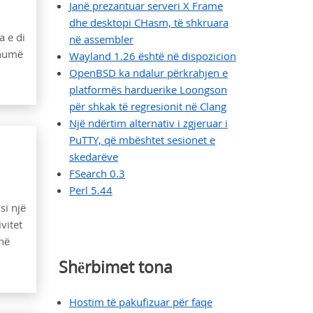
Janë prezantuar serveri X Frame
dhe desktopi CHasm, të shkruara
a e di
në assembler
shumë
Wayland 1.26 është në dispozicion
OpenBSD ka ndalur përkrahjen e
platformës harduerike Loongson
për shkak të regresionit në Clang
Një ndërtim alternativ i zgjeruar i
PuTTY, që mbështet sesionet e
skedarëve
FSearch 0.3
Perl 5.44
si një
vitet
 në
Shërbimet tona
Hostim të pakufizuar për faqe