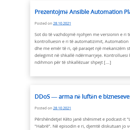
Prezentojmë Ansible Automation Plat
Posted on
28.10.2021
Sot do të vazhdojmë njohjen me versionin e ri t
kontrolluesin e ri të automatizimit, Automation 
dhe me emër të ri, që paraqet një mekanizëm s
delegimit në shkallë ndërmarrjeje. Kontrolluesi k
ndihmon për të shkallëzuar shpejt […]
DDoS — arma në luftën e bizneseve
Posted on
28.10.2021
Përshëndetje! Këto janë shënimet e podcast-it "L
"Habrë". Në episodin e ri, djemtë diskutuan jo 