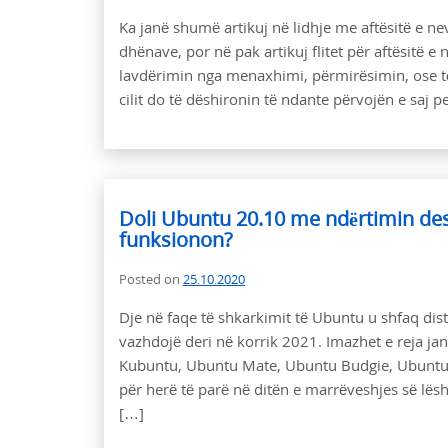
Ka janë shumë artikuj në lidhje me aftësitë e nev
dhënave, por në pak artikuj flitet për aftësitë 
lavdërimin nga menaxhimi, përmirësimin, ose të 
cilit do të dëshironin të ndante përvojën e saj p
Doli Ubuntu 20.10 me ndërtimin desk
funksionon?
Posted on
25.10.2020
Dje në faqe të shkarkimit të Ubuntu u shfaq dist
vazhdojë deri në korrik 2021. Imazhet e reja ja
Kubuntu, Ubuntu Mate, Ubuntu Budgie, Ubuntu S
për herë të parë në ditën e marrëveshjes së lësh
[…]