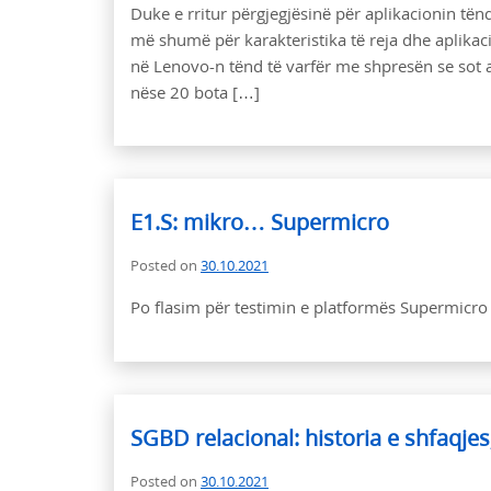
Duke e rritur përgjegjësinë për aplikacionin të
më shumë për karakteristika të reja dhe aplikaci
në Lenovo-n tënd të varfër me shpresën se sot as
nëse 20 bota […]
E1.S: mikro… Supermicro
Posted on
30.10.2021
Po flasim për testimin e platformës Supermicr
SGBD relacional: historia e shfaqje
Posted on
30.10.2021