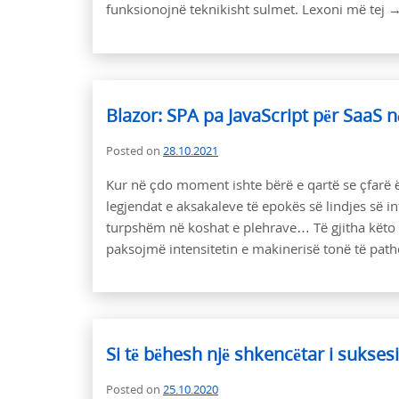
funksionojnë teknikisht sulmet. Lexoni më tej 
Blazor: SPA pa JavaScript për SaaS n
Posted on
28.10.2021
Kur në çdo moment ishte bërë e qartë se çfarë ë
legjendat e aksakaleve të epokës së lindjes së i
turpshëm në koshat e plehrave… Të gjitha këto n
paksojmë intensitetin e makinerisë tonë të pathos
Si të bëhesh një shkencëtar i suksesi
Posted on
25.10.2020