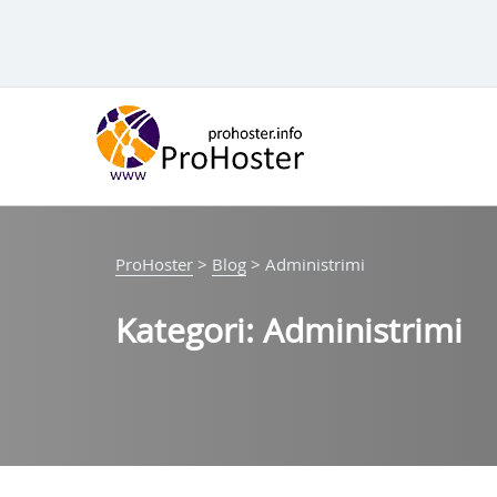
Hido
te
përmbajtja
ProHoster
>
Blog
>
Administrimi
Kategori:
Administrimi