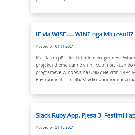
IE via WISE — WINE nga Microsoft?
Posted on
01.11.2021
Kur flasim për ekzekutimin e programeve Window
projekt i themeluar në vitin 1993. Por, kush do 
programeve Windows në UNIX? Në vitin 1994 Mic
Environment — rreth. Mjedisi burimor i ndërfa
Slack Ruby App. Pjesa 3. Festimi i a
Posted on
31.10.2021