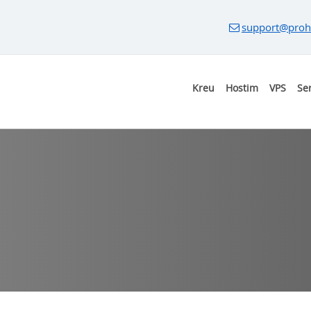
support@proh
Kreu
Hostim
VPS
Se