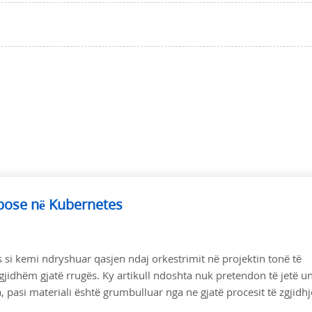
mpose në Kubernetes
ës si kemi ndryshuar qasjen ndaj orkestrimit në projektin tonë të
gjidhëm gjatë rrugës. Ky artikull ndoshta nuk pretendon të jetë un
 pasi materiali është grumbulluar nga ne gjatë procesit të zgjidhj