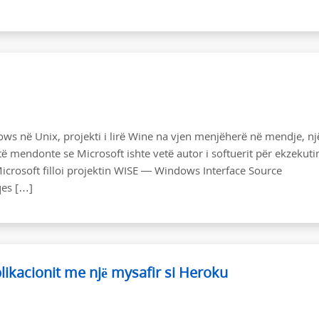
s në Unix, projekti i lirë Wine na vjen menjëherë në mendje, nj
të mendonte se Microsoft ishte vetë autor i softuerit për ekzekuti
rosoft filloi projektin WISE — Windows Interface Source
qes […]
plikacionit me një mysafir si Heroku