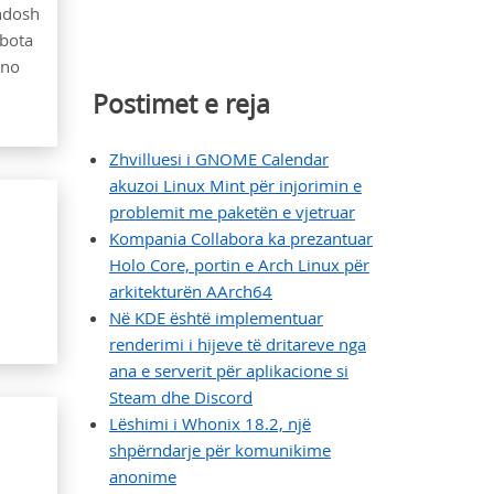
endosh
 bota
ino
Postimet e reja
Zhvilluesi i GNOME Calendar
akuzoi Linux Mint për injorimin e
problemit me paketën e vjetruar
Kompania Collabora ka prezantuar
Holo Core, portin e Arch Linux për
arkitekturën AArch64
Në KDE është implementuar
renderimi i hijeve të dritareve nga
ana e serverit për aplikacione si
Steam dhe Discord
Lëshimi i Whonix 18.2, një
shpërndarje për komunikime
anonime