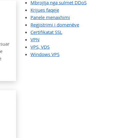
Mbrojtja nga sulmet DDoS
Krijues faqeje
Panele menaxhimi
Regjistrimi i domenëve
Certifikatat SSL
VPN
ësuar
VPS, VDS
he
Windows VPS
ë