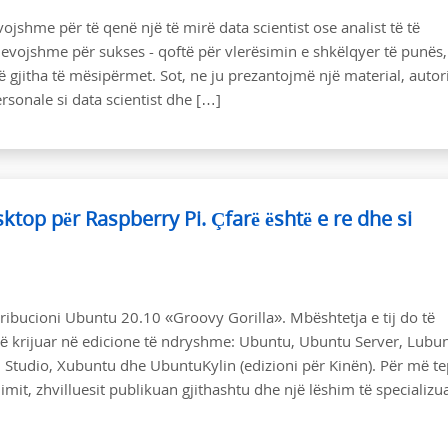
ojshme për të qenë një të mirë data scientist ose analist të të
e nevojshme për sukses - qoftë për vlerësimin e shkëlqyer të punës,
gjitha të mësipërmet. Sot, ne ju prezantojmë një material, autori 
ersonale si data scientist dhe […]
top për Raspberry Pi. Çfarë është e re dhe si
ribucioni Ubuntu 20.10 «‎Groovy Gorilla»‎. Mbështetja e tij do të
në krijuar në edicione të ndryshme: Ubuntu, Ubuntu Server, Lubun
tudio, Xubuntu dhe UbuntuKylin (edizioni për Kinën). Për më te
imit, zhvilluesit publikuan gjithashtu dhe një lëshim të specializu