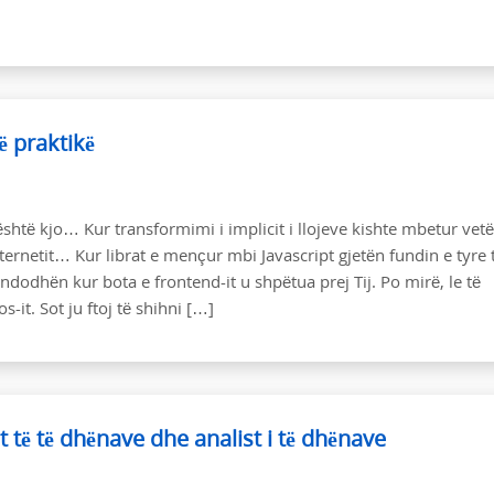
→
ë praktikë
shtë kjo… Kur transformimi i implicit i llojeve kishte mbetur ve
nternetit… Kur librat e mençur mbi Javascript gjetën fundin e tyre 
dodhën kur bota e frontend-it u shpëtua prej Tij. Po mirë, le të
-it. Sot ju ftoj të shihni […]
t të të dhënave dhe analist i të dhënave