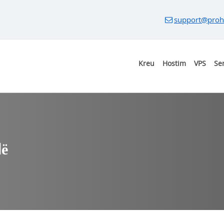
support@proh
Kreu
Hostim
VPS
Se
lë