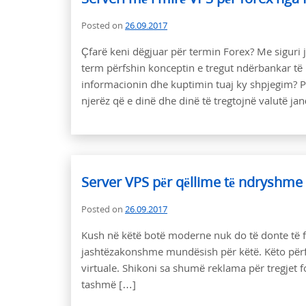
Posted on
26.09.2017
Çfarë keni dëgjuar për termin Forex? Me siguri j
term përfshin konceptin e tregut ndërbankar të
informacionin dhe kuptimin tuaj ky shpjegim? P
njerëz që e dinë dhe dinë të tregtojnë valutë j
Server VPS për qëllime të ndryshme
Posted on
26.09.2017
Kush në këtë botë moderne nuk do të donte të fi
jashtëzakonshme mundësish për këtë. Këto përf
virtuale. Shikoni sa shumë reklama për tregjet fo
tashmë […]