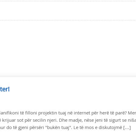
ter!
nifikoni të filloni projektin tuaj në internet për herë të parë? M
rijuar sot për secilin njeri. Dhe madje, nëse jeni të sigurt se niš
r do të gjeni përsëri "bukën tuaj". Le të mos e diskutojmë […]