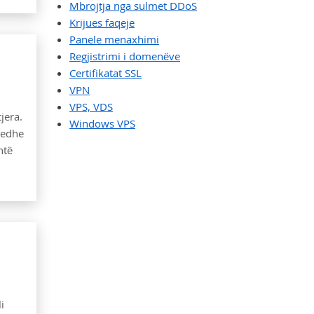
Mbrojtja nga sulmet DDoS
Krijues faqeje
Panele menaxhimi
Regjistrimi i domenëve
Certifikatat SSL
VPN
VPS, VDS
jera.
Windows VPS
 edhe
htë
i