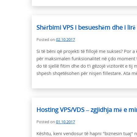
Shërbimi VPS i besueshëm dhe i lirë
Posted on
02.10.2017
Si të bëni që projekti të fillojë me sukses? Por a
për maksimalen funksionalitet në çdo moment të
do të sjellë fitim dhe do t'i gëzojë vizitorët e 
shpesh shqetësohen për nisjen fillestare. Ata m
Hosting VPS/VDS – zgjidhja më e mi
Posted on
01.10.2017
Kështu, keni vendosur të hapni "biznesin tuaj" n