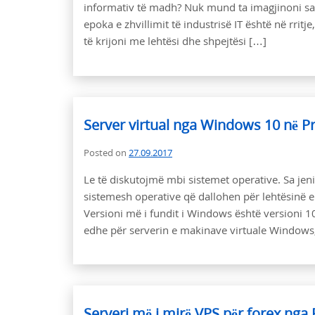
informativ të madh? Nuk mund ta imagjinoni sa
epoka e zhvillimit të industrisë IT është në rrit
të krijoni me lehtësi dhe shpejtësi […]
Server virtual nga Windows 10 në P
Posted on
27.09.2017
Le të diskutojmë mbi sistemet operative. Sa je
sistemesh operative që dallohen për lehtësinë 
Versioni më i fundit i Windows është versioni 10,
edhe për serverin e makinave virtuale Windows
Serveri më i mirë VPS për forex nga