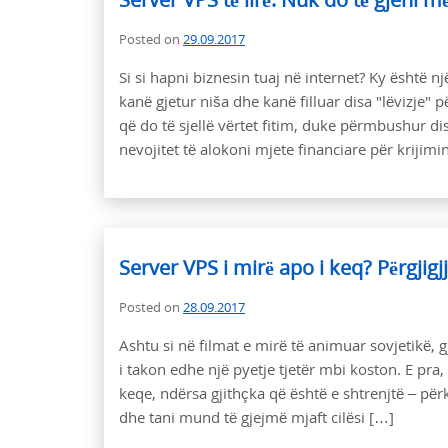
Posted on
29.09.2017
Si si hapni biznesin tuaj në internet? Ky është n
kanë gjetur niša dhe kanë filluar disa "lëvizje" p
që do të sjellë vërtet fitim, duke përmbushur di
nevojitet të alokoni mjete financiare për krijimi
Server VPS i mirë apo i keq? Përgjig
Posted on
28.09.2017
Ashtu si në filmat e mirë të animuar sovjetikë,
i takon edhe një pyetje tjetër mbi koston. E pra,
keqe, ndërsa gjithçka që është e shtrenjtë – pë
dhe tani mund të gjejmë mjaft cilësi […]