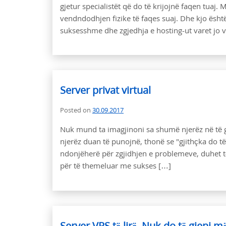
gjetur specialistët që do të krijojnë faqen tuaj.
vendndodhjen fizike të faqes suaj. Dhe kjo është
suksesshme dhe zgjedhja e hosting-ut varet jo ve
Server privat virtual
Posted on
30.09.2017
Nuk mund ta imagjinoni sa shumë njerëz në të 
njerëz duan të punojnë, thonë se "gjithçka do të 
ndonjëherë për zgjidhjen e problemeve, duhet t
për të themeluar me sukses […]
Server VPS të lirë. Nuk do të gjeni më