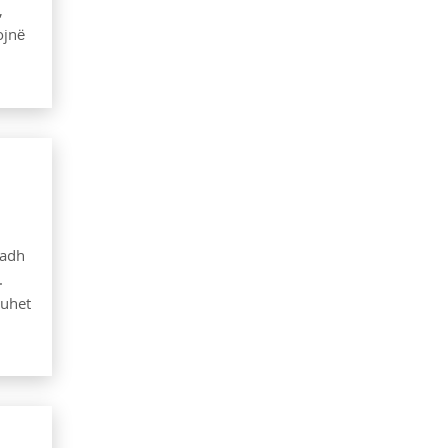
,
ojnë
madh
.
huhet