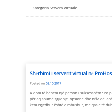
Kategoria Servera Virtuale
Shërbimi i serverit virtual në ProHos
Posted on
03.10.2017
A doni të bëheni një person i suksesshëm? Po pla
për aq shumë zgjidhje, opsione dhe niša që janë k
keni zgjedhur është e mbushur, me qasje të duhu