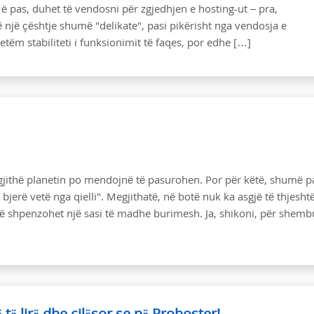
 Më pas, duhet të vendosni për zgjedhjen e hosting-ut – pra,
 një çështje shumë "delikate", pasi pikërisht nga vendosja e
tëm stabiliteti i funksionimit të faqes, por edhe […]
gjithë planetin po mendojnë të pasurohen. Por për këtë, shumë p
bjerë vetë nga qielli". Megjithatë, në botë nuk ka asgjë të thjesht
ë shpenzohet një sasi të madhe burimesh. Ja, shikoni, për shembu
 të lirë dhe cilësor se në Prohoster!