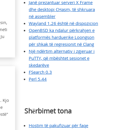
Janë prezantuar serveri X Frame
dhe desktopi CHasm, të shkruara
në assembler
sin,
Wayland 1.26 është në dispozicion
neti
OpenBSD ka ndalur përkrahjen e
 Ju
platformës harduerike Loongson
për shkak të regresionit në Clang
Një ndërtim alternativ i zgjeruar i
PuTTY, që mbështet sesionet e
skedarëve
FSearch 0.3
Perl 5.44
. Kjo
 e
Shërbimet tona
ëstë"
Hostim të pakufizuar për faqe