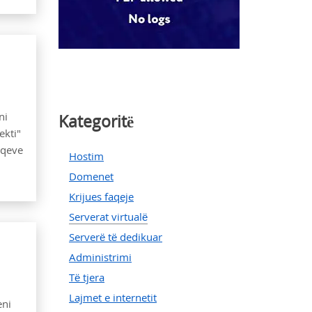
ni
Kategoritë
ekti"
aqeve
Hostim
Domenet
Krijues faqeje
Serverat virtualë
Serverë të dedikuar
Administrimi
Të tjera
Lajmet e internetit
eni