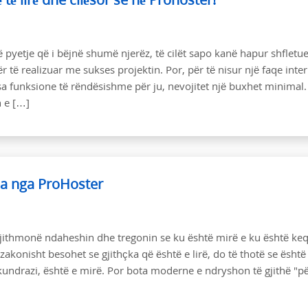
jë pyetje që i bëjnë shumë njerëz, të cilët sapo kanë hapur shfletue
ër të realizuar me sukses projektin. Por, për të nisur një faqe inter
sa funksione të rëndësishme për ju, nevojitet një buxhet minimal.
n e […]
jja nga ProHoster
 gjithmonë ndaheshin dhe tregonin se ku është mirë e ku është keq
 zakonisht besohet se gjithçka që është e lirë, do të thotë se është
rkundrazi, është e mirë. Por bota moderne e ndryshon të gjithë "p