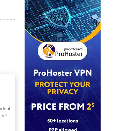
endoni
a që