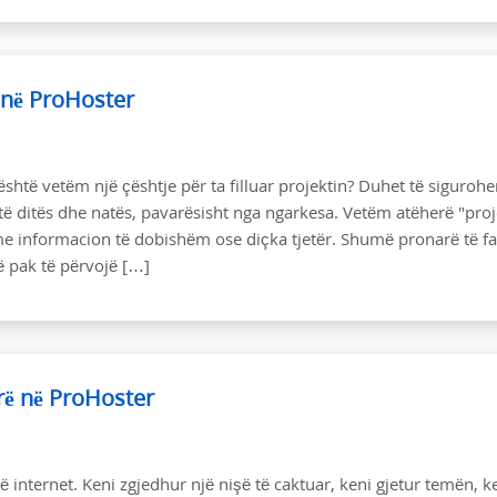
 në ProHoster
 është vetëm një çështje për ta filluar projektin? Duhet të sigurohe
 ditës dhe natës, pavarësisht nga ngarkesa. Vetëm atëherë "proj
tij me informacion të dobishëm ose diçka tjetër. Shumë pronarë të f
ë pak të përvojë […]
rë në ProHoster
ë internet. Keni zgjedhur një nişë të caktuar, keni gjetur temën, k