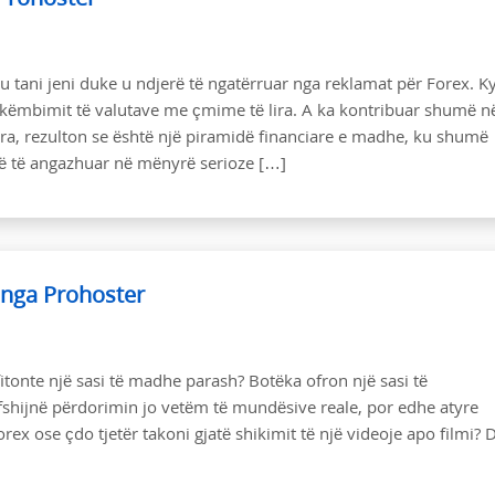
u tani jeni duke u ndjerë të ngatërruar nga reklamat për Forex. K
 këmbimit të valutave me çmime të lira. A ka kontribuar shumë n
ra, rezulton se është një piramidë financiare e madhe, ku shumë
anë të angazhuar në mënyrë serioze […]
 nga Prohoster
tonte një sasi të madhe parash? Botëka ofron një sasi të
shijnë përdorimin jo vetëm të mundësive reale, por edhe atyre
rex ose çdo tjetër takoni gjatë shikimit të një videoje apo filmi? 