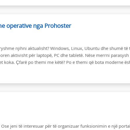
hme operative nga Prohoster
yshme njihni aktualisht? Windows, Linux, Ubuntu dhe shumë të t
oren aktivisht për laptopë, PC dhe tabletë. Nëse merrni parasysh
ohet koka. Çfarë po themi me këtë? Po e themi që bota moderne ës
 Ose jeni të interesuar për të organizuar funksionimin e një portal