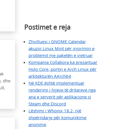
Postimet e reja
Zhvilluesi i GNOME Calendar
akuzoi Linux Mint për injorimin e
problemit me paketën e vjetruar
Kompania Collabora ka prezantuar
Holo Core, portin e Arch Linux për
ak
arkitekturën AArch64
ë, dhe
Në KDE është implementuar
ll,
renderimi i hijeve të dritareve nga
ana e serverit për aplikacione si
Steam dhe Discord
Lëshimi i Whonix 18.2, një
shpërndarje për komunikime
anonime