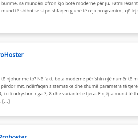
 burime, sa mundësi ofron kjo botë moderne për ju. Fatmirësisht
je, mund të shihni se si po shfaqen gjuhë të reja programimi, që lej
roHoster
ni të njohur me to? Në fakt, bota moderne përfshin një numër të 
e përdorimit, ndërfaqen sistematike dhe shumë parametra të tjerë
 i cili ndryshon nga 7, 8 dhe variantet e tjera. E njëjta mund të t
, […]
 Prohoster