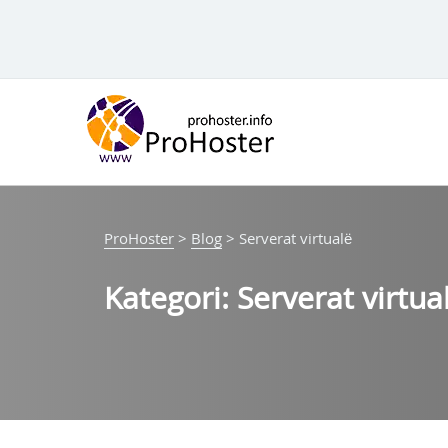
Hido
te
përmbajtja
ProHoster
>
Blog
>
Serverat virtualë
Kategori:
Serverat virtua