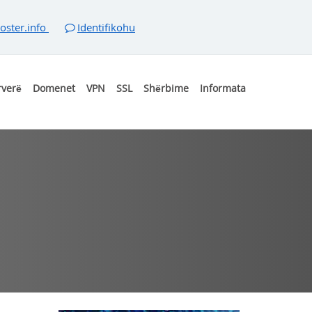
oster.info
Identifikohu
rverë
Domenet
VPN
SSL
Shërbime
Informata