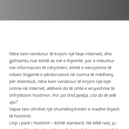
Nëse keni vendosur të krijoni një faqe interneti, dhe
gjithashtu nuk është as më e thjeshtë, por e mbushur
me informacion të ndryshëm, është e nevojshme të
mbani llogaritë e përdoruesve në numra të mëdhenj,
për shembull, nëse keni vendosur të krijoni një lojë
online në internet, atëherë do të ishte e arsyeshme të
shfrytëzoni hostimin. Por
po lind pyetja, cila do të jetë
ajo?
Sepse tani ofrohet një shumëllojshmëri e madhe llojesh
të hostimit.
Lloji i parë i hostimit – është standard. Në këtë rast, ju