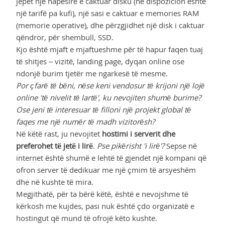
jepet një hapësirë e caktuar disku (në dispozicion është
një tarifë pa kufi), një sasi e caktuar e memories RAM
(memorie operative), dhe përzgjidhet një disk i caktuar
qëndror, për shembull, SSD.
Kjo është mjaft e mjaftueshme për të hapur faqen tuaj
të shitjes – vizitë, landing page, dyqan online ose
ndonjë burim tjetër me ngarkesë të mesme.
Por çfarë të bëni, nëse keni vendosur të krijoni një lojë
online 'të nivelit të lartë', ku nevojiten shumë burime?
Ose jeni të interesuar të filloni një projekt global të
faqes me një numër të madh vizitorësh?
Në këtë rast, ju nevojitet
hostimi i serverit dhe
preferohet të jetë i lirë
.
Pse pikërisht 'i lirë'?
Sepse në
internet është shumë e lehtë të gjendet një kompani që
ofron server të dedikuar me një çmim të arsyeshëm
dhe në kushte të mira.
Megjithatë, për ta bërë këtë, është e nevojshme të
kërkosh me kujdes, pasi nuk është çdo organizatë e
hostingut që mund të ofrojë këto kushte.