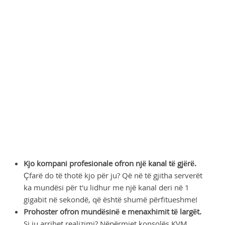
Kjo kompani profesionale ofron një kanal të gjërë.
Çfarë do të thotë kjo për ju? Që në të gjitha serverët
ka mundësi për t'u lidhur me një kanal deri në 1
gigabit në sekondë, që është shumë përfitueshme!
Prohoster ofron mundësinë e menaxhimit të largët.
Si ju arrihet realizimi? Nëpërmjet konsolës KVM,