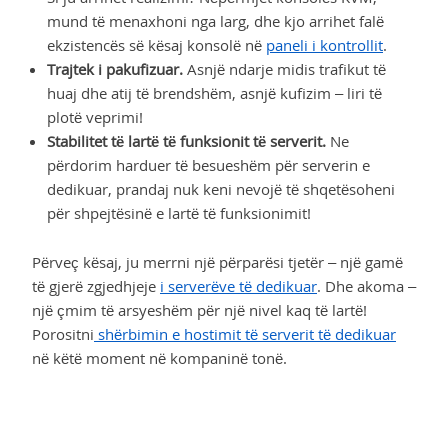
mund të menaxhoni nga larg, dhe kjo arrihet falë
ekzistencës së kësaj konsolë në
paneli i kontrollit
.
Trajtek i pakufizuar.
Asnjë ndarje midis trafikut të
huaj dhe atij të brendshëm, asnjë kufizim – liri të
plotë veprimi!
Stabilitet të lartë të funksionit të serverit.
Ne
përdorim harduer të besueshëm për serverin e
dedikuar, prandaj nuk keni nevojë të shqetësoheni
për shpejtësinë e lartë të funksionimit!
Përveç kësaj, ju merrni një përparësi tjetër – një gamë
të gjerë zgjedhjeje
i serverëve të dedikuar
. Dhe akoma –
një çmim të arsyeshëm për një nivel kaq të lartë!
Porositni
shërbimin e hostimit të serverit të dedikuar
në këtë moment në kompaninë tonë.