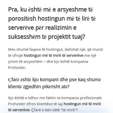
Pra, ku është më e arsyeshme të
porositësh hostingun më të lirë të
serverëve për realizimin e
suksesshëm të projektit tuaj?
Mes shumë faqeve të hostingut, dallohet një, që mund
të ofrojë
hostingun më të mirë të serverëve
me një
çmim të arsyeshëm – dhe kjo është kompania
Prohoster.
Çfarë është kjo kompani dhe pse kaq shumë
klientë zgjedhin pikërisht atë?
Kjo është e lidhur me faktin se kompania profesionale
Prohoster ofron klientëve të saj
hostingun më të mirë
të serverëve.
Çfarë e bën këtë "të mirë"?