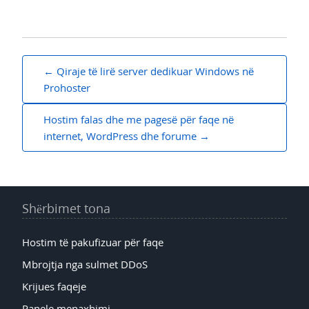
Lëvizje
Qiraje të lirë server dedikuar Windows në
te
Prohoster
postimet
Hostim falas dhe me pagesë për faqe në
internet, WordPress dhe forume
Shërbimet tona
Hostim të pakufizuar për faqe
Mbrojtja nga sulmet DDoS
Krijues faqeje
Panele menaxhimi