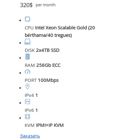
320$
per month
CPU
Intel Xeon Scalable Gold (20
bërthama/40 tregues)
DISK
2x4TB SSD
RAM
256Gb ECC
PORT
100Mbps
IPv4
1
IPv6
1
KVM
IPMI+IP KVM
Заказать