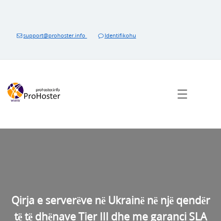
Hido
te
përmbajtja
support@prohoster.info
Identifikohu
☰
Qirja e serverëve në Ukrainë në një qendër
të të dhënave Tier III dhe me garanci SLA