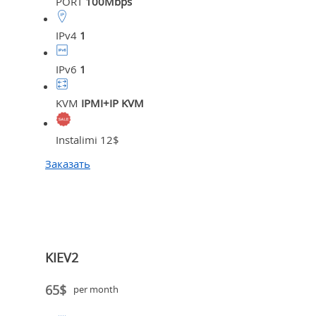
PORT
100Mbps
IPv4
1
IPv6
1
KVM
IPMI+IP KVM
Instalimi 12$
Заказать
KIEV2
65$
per month