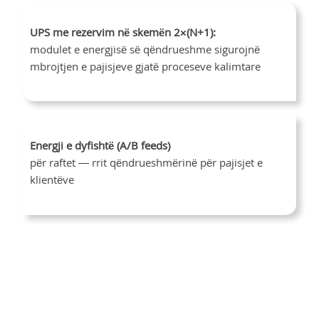
UPS me rezervim në skemën 2×(N+1):
modulet e energjisë së qëndrueshme sigurojnë
mbrojtjen e pajisjeve gjatë proceseve kalimtare
Energji e dyfishtë (A/B feeds)
për raftet — rrit qëndrueshmërinë për pajisjet e
klientëve