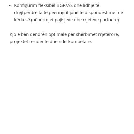
Konfigurim fleksibël BGP/AS dhe lidhje të
drejtpërdrejta të peeringut janë të disponueshme me
kërkesë (nëpërmjet pajisjeve dhe rrjeteve partnere).
Kjo e bën qendrën optimale për shërbimet rrjetërore,
projektet rezidente dhe ndërkombëtare.