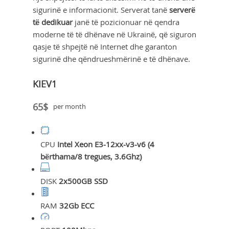
sigurinë e informacionit. Serverat tanë
serverë
të dedikuar
janë të pozicionuar në qendra
moderne të të dhënave në Ukrainë, që siguron
qasje të shpejtë në Internet dhe garanton
sigurinë dhe qëndrueshmërinë e të dhënave.
KIEV1
65$
per month
CPU
Intel Xeon E3-12xx-v3-v6 (4
bërthama/8 tregues, 3.6Ghz)
DISK
2x500GB SSD
RAM
32Gb ECC