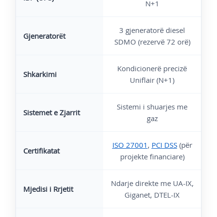
N+1
3 gjeneratorë diesel
Gjeneratorët
SDMO (rezervë 72 orë)
Kondicionerë precizë
Shkarkimi
Uniflair (N+1)
Sistemi i shuarjes me
Sistemet e Zjarrit
gaz
ISO 27001
,
PCI DSS
(për
Certifikatat
projekte financiare)
Ndarje direkte me UA-IX,
Mjedisi i Rrjetit
Giganet, DTEL-IX