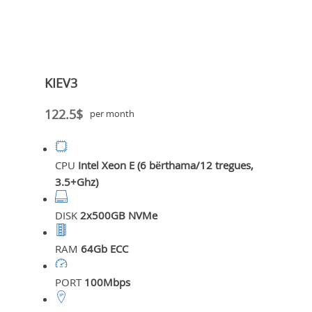
KIEV3
122.5$
per month
CPU
Intel Xeon E (6 bërthama/12 tregues,
3.5+Ghz)
DISK
2x500GB NVMe
RAM
64Gb ECC
PORT
100Mbps