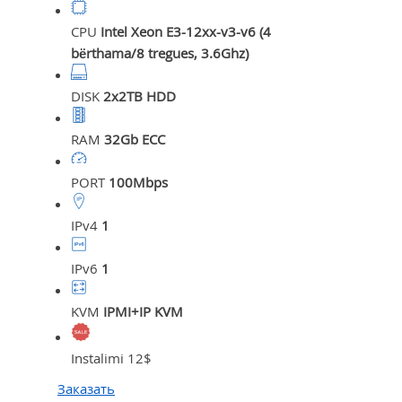
CPU
Intel Xeon E3-12xx-v3-v6 (4
bërthama/8 tregues, 3.6Ghz)
DISK
2x2TB HDD
RAM
32Gb ECC
PORT
100Mbps
IPv4
1
IPv6
1
KVM
IPMI+IP KVM
Instalimi 12$
Заказать