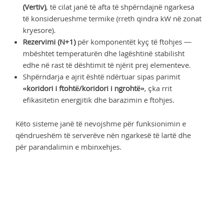
(Vertiv)
, të cilat janë të afta të shpërndajnë ngarkesa
të konsiderueshme termike (rreth qindra kW në zonat
kryesore).
Rezervimi (N+1)
për komponentët kyç të ftohjes —
mbështet temperaturën dhe lagështinë stabilisht
edhe në rast të dështimit të njërit prej elementeve.
Shpërndarja e ajrit është ndërtuar sipas parimit
«koridori i ftohtë/koridori i ngrohtë»
, çka rrit
efikasitetin energjitik dhe barazimin e ftohjes.
Këto sisteme janë të nevojshme për funksionimin e
qëndrueshëm të serverëve nën ngarkesë të lartë dhe
për parandalimin e mbinxehjes.