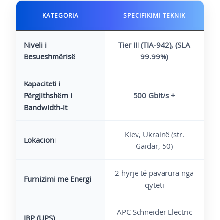
KATEGORIA
SPECIFIKIMI TEKNIK
Niveli i
Tier III
(TIA-942), (SLA
Besueshmërisë
99.99%)
Kapaciteti i
Përgjithshëm i
500 Gbit/s +
Bandwidth-it
Kiev, Ukrainë (str.
Lokacioni
Gaidar, 50)
2 hyrje të pavarura nga
Furnizimi me Energi
qyteti
APC Schneider Electric
IBP (UPS)