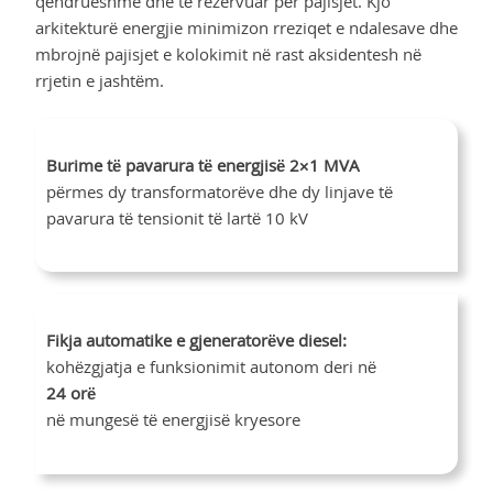
qëndrueshme dhe të rezervuar për pajisjet. Kjo
arkitekturë energjie minimizon rreziqet e ndalesave dhe
mbrojnë pajisjet e kolokimit në rast aksidentesh në
rrjetin e jashtëm.
Burime të pavarura të energjisë 2×1 MVA
përmes dy transformatorëve dhe dy linjave të
pavarura të tensionit të lartë 10 kV
Fikja automatike e gjeneratorëve diesel:
kohëzgjatja e funksionimit autonom deri në
24 orë
në mungesë të energjisë kryesore