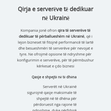
Qirja e serverëve të dedikuar
në Ukrainë
Kompania jonë ofron
qira të serverëve të
dedikuar të përballueshëm në Ukrainë
, që i
lejon bizneset të fitojnë performancë të lartë
dhe besueshmëri të serverëve për nevojat e
tyre. Ne ofrojmë opsione të ndryshme për
konfigurimin e serverëve, për të përmbushur
kërkesat e çdo biznesi
Qasje e shpejtë në të dhëna
Serverët në Ukrainë
sigurojnë qasje maksimale të
shpejtë në të dhëna për
përdoruesit nga rajone të
ndryshme, duke përfshirë