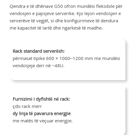
Qendra e të dhënave G50 ofron mundësi fleksibile për
vendosjen e pajisjeve serverike. Kjo lejon vendosjen e
serverëve të vegjël, si dhe konfigurimeve të dendura
me kapacitet të lartë dhe ngarkesë të madhe.
Rack standard serverësh:
përmasat tipike 600 × 1000–1200 mm me mundësi
vendosjeje deri në ~48U.
Furnizimi i dyfishtë në rack:
çdo rack merr
dy linja të pavarura energjie
me matës të veçuar energjie.