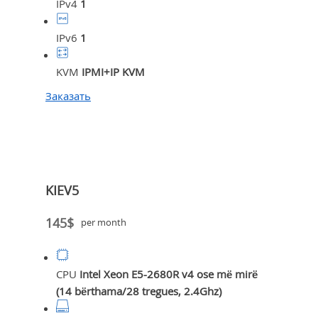
IPv4
1
IPv6
1
KVM
IPMI+IP KVM
Заказать
KIEV5
145$
per month
CPU
Intel Xeon E5-2680R v4 ose më mirë
(14 bërthama/28 tregues, 2.4Ghz)