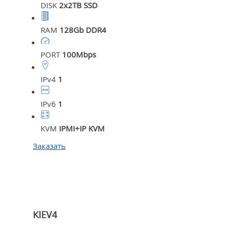
DISK
2x2TB SSD
RAM
128Gb DDR4
PORT
100Mbps
IPv4
1
IPv6
1
KVM
IPMI+IP KVM
Заказать
KIEV4