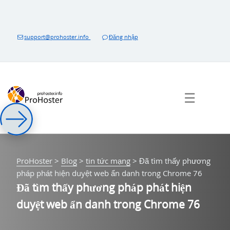
Bỏ
qua
nội
support@prohoster.info
Đăng nhập
dung
☰
ProHoster
>
Blog
>
tin tức mạng
>
Đã tìm thấy phương
pháp phát hiện duyệt web ẩn danh trong Chrome 76
Đã tìm thấy phương pháp phát hiện
duyệt web ẩn danh trong Chrome 76