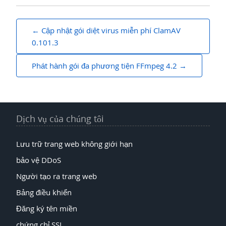
bài
Cập nhật gói diệt virus miễn phí ClamAV
chuyển
0.101.3
hướng
Phát hành gói đa phương tiện FFmpeg 4.2
Dịch vụ của chúng tôi
Lưu trữ trang web không giới hạn
bảo vệ DDoS
Người tạo ra trang web
Bảng điều khiển
Đăng ký tên miền
chứng chỉ SSL