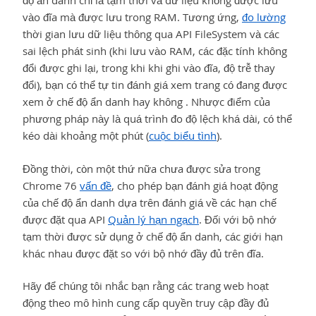
độ ẩn danh chỉ là tạm thời và dữ liệu không được lưu
vào đĩa mà được lưu trong RAM. Tương ứng,
đo lường
thời gian lưu dữ liệu thông qua API FileSystem và các
sai lệch phát sinh (khi lưu vào RAM, các đặc tính không
đổi được ghi lại, trong khi khi ghi vào đĩa, độ trễ thay
đổi), bạn có thể tự tin đánh giá xem trang có đang được
xem ở chế độ ẩn danh hay không . Nhược điểm của
phương pháp này là quá trình đo độ lệch khá dài, có thể
kéo dài khoảng một phút (
cuộc biểu tình
).
Đồng thời, còn một thứ nữa chưa được sửa trong
Chrome 76
vấn đề
, cho phép bạn đánh giá hoạt động
của chế độ ẩn danh dựa trên đánh giá về các hạn chế
được đặt qua API
Quản lý hạn ngạch
. Đối với bộ nhớ
tạm thời được sử dụng ở chế độ ẩn danh, các giới hạn
khác nhau được đặt so với bộ nhớ đầy đủ trên đĩa.
Hãy để chúng tôi nhắc bạn rằng các trang web hoạt
động theo mô hình cung cấp quyền truy cập đầy đủ