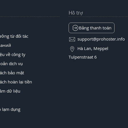
Hỗ trợ
Bảng thanh toán
ưởng từ đối tác
support@prohoster.info
наний
Hà Lan, Meppel
iệu về công ty
Tulpenstraat 6
oản dịch vụ
sách bảo mật
ách hoàn lại tiền
âm dữ liệu
o lạm dụng