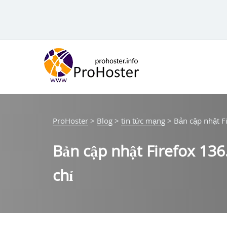
Bỏ
qua
nội
dung
ProHoster
>
Blog
>
tin tức mạng
>
Bản cập nhật F
Bản cập nhật Firefox 136
chỉ