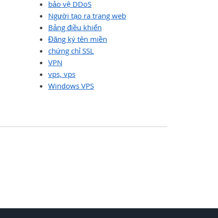
bảo vệ DDoS
Người tạo ra trang web
Bảng điều khiển
Đăng ký tên miền
chứng chỉ SSL
VPN
vps, vps
Windows VPS