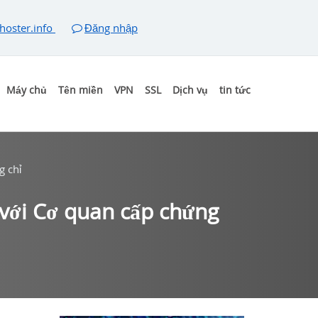
hoster.info
Đăng nhập
Máy chủ
Tên miền
VPN
SSL
Dịch vụ
tin tức
g chỉ
i với Cơ quan cấp chứng