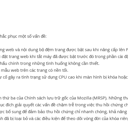
khắc phục một số vấn đề:
rang web và nội dung bộ đệm trang được bật sau khi nâng cấp lên F
 đặt trang web khi tắt máy đã được bật trước đó trong phần cài đặ
khẩu chính trong những tình huống không cần thiết.
 mẫu web trên các trang có nền tối.
 cố gây ra tình trạng sử dụng CPU cao khi màn hình bị khóa hoặc
ản thứ ba của Chính sách lưu trữ gốc của Mozilla (MRSP). Những th
đích giải quyết các vấn đề chậm trễ trong việc thu hồi chứng ch
ược bổ sung để đảm bảo thu hồi chứng chỉ nhanh chóng, khả năng
h đã bị loại bỏ và các điều kiện để theo dõi vòng đời của khóa riên