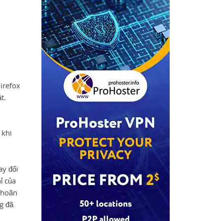
irefox
t.
 khi
ay đổi
ỉ của
 hoãn
g đã