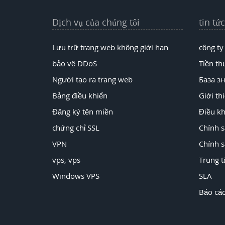
Dịch vụ của chúng tôi
tin tức
Lưu trữ trang web không giới hạn
công ty
bảo vệ DDoS
Tiền th
Người tạo ra trang web
База з
Bảng điều khiển
Giới th
Đăng ký tên miền
Điều kh
chứng chỉ SSL
Chính 
VPN
Chính s
vps, vps
Trung t
Windows VPS
SLA
Báo cá