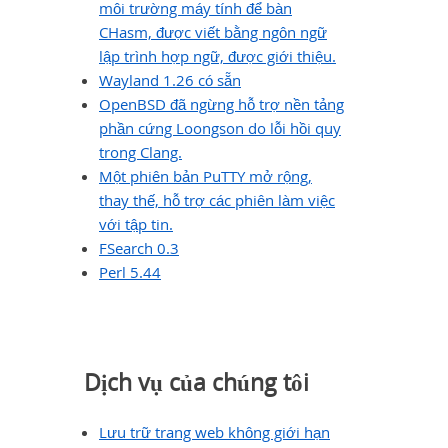
môi trường máy tính để bàn
CHasm, được viết bằng ngôn ngữ
lập trình hợp ngữ, được giới thiệu.
Wayland 1.26 có sẵn
OpenBSD đã ngừng hỗ trợ nền tảng
phần cứng Loongson do lỗi hồi quy
trong Clang.
Một phiên bản PuTTY mở rộng,
thay thế, hỗ trợ các phiên làm việc
với tập tin.
FSearch 0.3
Perl 5.44
Dịch vụ của chúng tôi
Lưu trữ trang web không giới hạn