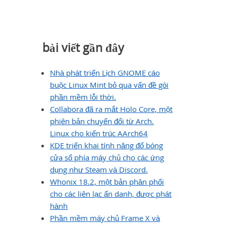
bài viết gần đây
Nhà phát triển Lịch GNOME cáo
buộc Linux Mint bỏ qua vấn đề gói
phần mềm lỗi thời.
Collabora đã ra mắt Holo Core, một
phiên bản chuyển đổi từ Arch.
Linux cho kiến ​​trúc AArch64
KDE triển khai tính năng đổ bóng
cửa sổ phía máy chủ cho các ứng
dụng như Steam và Discord.
Whonix 18.2, một bản phân phối
cho các liên lạc ẩn danh, được phát
hành
Phần mềm máy chủ Frame X và