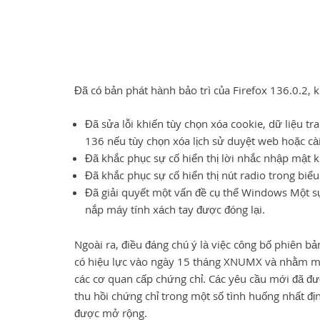
Đã có bản phát hành bảo trì của Firefox 136.0.2, 
Đã sửa lỗi khiến tùy chọn xóa cookie, dữ liệu t
136 nếu tùy chọn xóa lịch sử duyệt web hoặc cài
Đã khắc phục sự cố hiển thị lời nhắc nhập mật 
Đã khắc phục sự cố hiển thị nút radio trong biểu
Đã giải quyết một vấn đề cụ thể Windows Một sự
nắp máy tính xách tay được đóng lại.
Ngoài ra, điều đáng chú ý là việc công bố phiên b
có hiệu lực vào ngày 15 tháng XNUMX và nhằm mục 
các cơ quan cấp chứng chỉ. Các yêu cầu mới đã đ
thu hồi chứng chỉ trong một số tình huống nhất địn
được mở rộng.