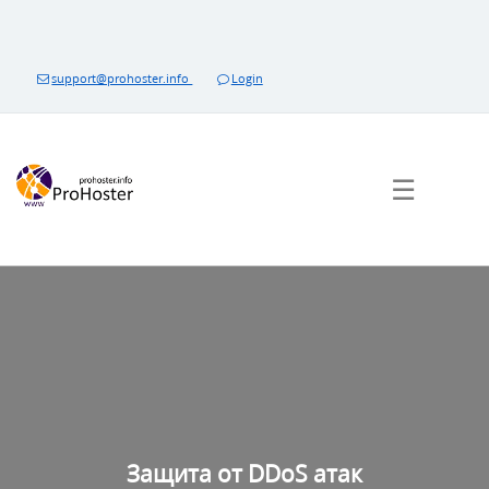
Перейти
к
контенту
support@prohoster.info
Login
☰
Защита от DDoS атак