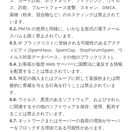
ス、カード詐欺、ボットネット、フィッシング、ウイル
ス、詐欺、ブルートフォース攻撃、スキャン、DMCA、
薬物（粉末、混合物など）のホスティングは禁止されて
います。
6.2.
PMTA の使用と同様に、いかなる形式の電子メール
スパムも固く禁止されています。
6.3.
IP ブラックリストに登録される可能性のあるアクテ
ィビティ (SpamHaus、SpamCop、StopForumSpam、ウ
イルス対策データベース、その他のブラックリスト)。
6.4.
お客様が仮想 Web サーバーに国際法に違反する情報
を配置することは禁止されています。
6.5.
特定の個人またはグループに対して直接的または間
接的に脅威を与える行為を行うことは禁止されていま
す。
6.6.
ウイルス、悪意のあるソフトウェア、およびそれら
に関連するその他のソフトウェアを保存、使用、配布す
ることは禁止されています。
6.7.
ネットワークまたはサーバーの負荷の増加がサーバ
ーをブロックする理由である可能性があります。