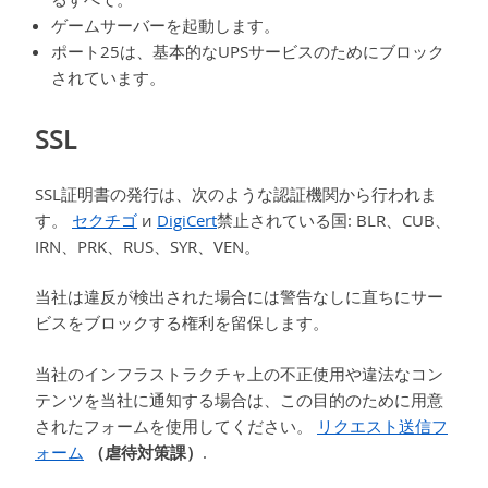
ゲームサーバーを起動します。
ポート25は、基本的なUPSサービスのためにブロック
されています。
SSL
SSL証明書の発行は、次のような認証機関から行われま
す。
セクチゴ
и
DigiCert
禁止されている国: BLR、CUB、
IRN、PRK、RUS、SYR、VEN。
当社は違反が検出された場合には警告なしに直ちにサー
ビスをブロックする権利を留保します。
当社のインフラストラクチャ上の不正使用や違法なコン
テンツを当社に通知する場合は、この目的のために用意
されたフォームを使用してください。
リクエスト送信フ
ォーム
（虐待対策課）
.