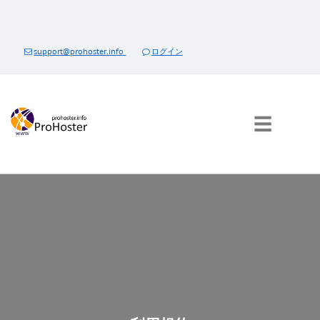
コ
ン
テ
support@prohoster.info
ログイン
ン
ツ
に
ス
☰
キ
ッ
プ