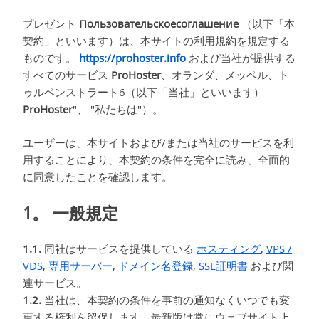
プレゼント
Пользовательскоесоглашение
（以下「本
契約」といいます）は、本サイトの利用規約を規定する
ものです。
https://prohoster.info
および当社が提供する
すべてのサービス
ProHoster
、オランダ、メッペル、ト
ゥルペンストラート6（以下「当社」といいます）
ProHoster
"、 "私たちは"）。
ユーザーは、本サイトおよび/または当社のサービスを利
用することにより、本契約の条件を完全に読み、全面的
に同意したことを確認します。
1。 一般規定
1.1.
同社はサービスを提供している
ホスティング
,
VPS /
VDS
,
専用サーバー
,
ドメイン名登録
,
SSL証明書
および関
連サービス。
1.2.
当社は、本契約の条件を事前の通知なくいつでも変
更する権利を留保します。最新版は常にウェブサイト上