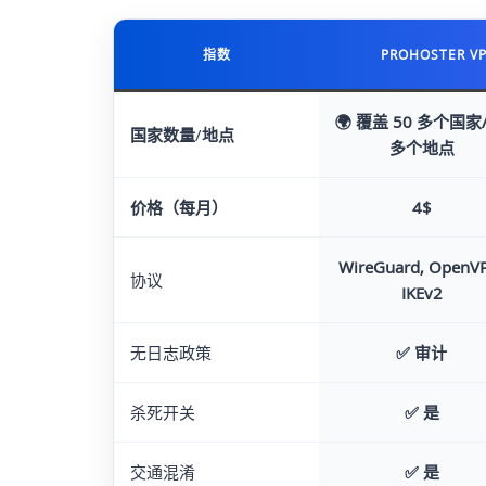
PROHOSTER V
指数
🌍 覆盖 50 多个国家
国家数量
/
地点
多个地点
价格（每月）
4$
WireGuard, OpenV
协议
IKEv2
无日志政策
✅
审计
杀死开关
✅
是
交通混淆
✅
是