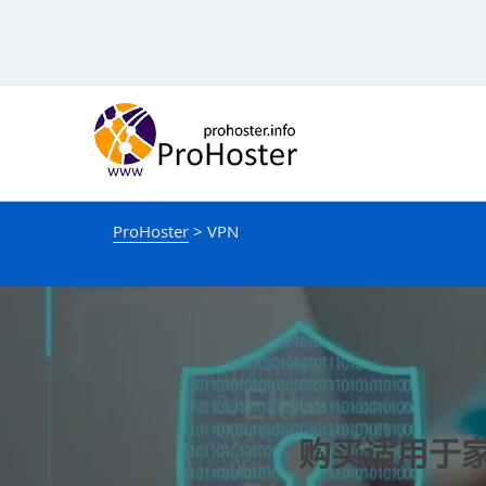
跳
到
内
容
ProHoster
>
VPN
购买适用于家