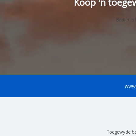
Koop 'n toege
Bedienerh
www
Toegewyde bed