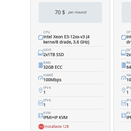
70 $
per maand
CPU
CP
Intel Xeon E3-12xx-v3 (4
In
kerne/8 drade, 3.6 GHz)
dr
SKYF
SK
2x1TB SSD
2
RAM
R
32GB ECC
6
HAWE
H
100Mbps
1
IPV4
IP
1
1
IPV6
IP
1
1
KVM
K
IPMI+IP KVM
IP
Installasie 12$