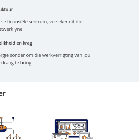
uktuur
 se finansiële sentrum, verseker dit die
etwerklyne.
ikheid en krag
rgie sonder om die werkverrigting van jou
edrang te bring.
er