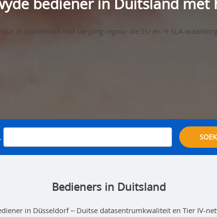
wyde bediener in Duitsland met
uur in Düsseldorf met lae ping regoor die EU en 'n SLA-waarbo
.
SOEK
Bedieners in Duitsland
iener in Düsseldorf – Duitse datasentrumkwaliteit en Tier IV-netw