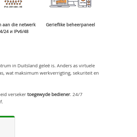
 aan die netwerk
Gerieflike beheerpaneel
4/24 и IPv6/48
ntrum in Duitsland geleë is. Anders as virtuele
as, wat maksimum werkverrigting, sekuriteit en
heid verseker
toegewyde bediener
. 24/7
f.