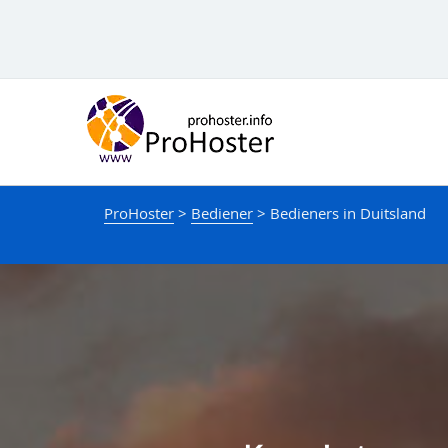
Slaan
oor
na
inhoud
ProHoster
>
Bediener
>
Bedieners in Duitsland