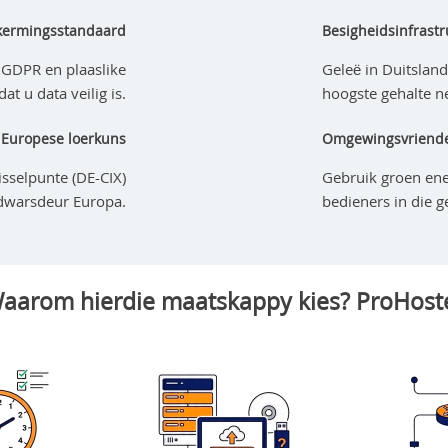
kermingsstandaard
Besigheidsinfrastr
GDPR en plaaslike
Geleë in Duitsland
t u data veilig is.
hoogste gehalte n
 Europese loerkuns
Omgewingsvriendel
sselpunte (DE-CIX)
Gebruik groen ene
 dwarsdeur Europa.
bedieners in die g
aarom hierdie maatskappy kies? ProHost