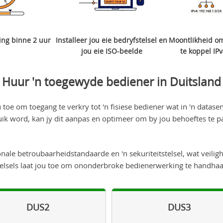
ing binne 2 uur
Installeer jou eie bedryfstelsel en
Moontlikheid om
jou eie ISO-beelde
te koppel IPv
Huur 'n toegewyde bediener in Duitsland
u toe om toegang te verkry tot 'n fisiese bediener wat in 'n datase
ik word, kan jy dit aanpas en optimeer om by jou behoeftes te p
ale betroubaarheidstandaarde en 'n sekuriteitstelsel, wat veilig
telsels laat jou toe om ononderbroke bedienerwerking te handhaa
DUS2
DUS3