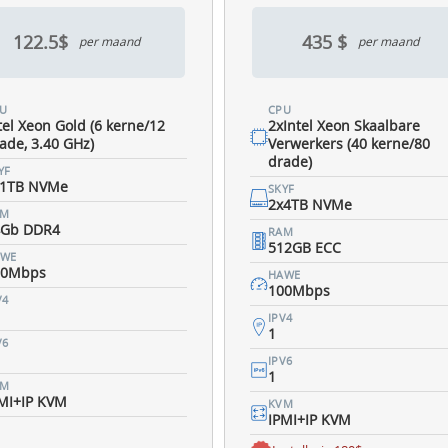
122.5$
435 $
per maand
per maand
U
CPU
tel Xeon Gold (6 kerne/12
2xIntel Xeon Skaalbare
ade, 3.40 GHz)
Verwerkers (40 kerne/80
drade)
YF
x1TB NVMe
SKYF
2x4TB NVMe
AM
4Gb DDR4
RAM
512GB ECC
AWE
00Mbps
HAWE
100Mbps
V4
IPV4
1
V6
IPV6
1
VM
MI+IP KVM
KVM
IPMI+IP KVM