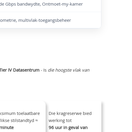
erde Gbps bandwydte, Ontmoet-my-kamer
biometrie, multivlak-toegangsbeheer
 Tier IV Datasentrum
- Is
die hoogste vlak van
simum toelaatbare
Die kragreserwe bied
rlikse stilstandtyd ≈
werking tot
minute
96 uur in geval van