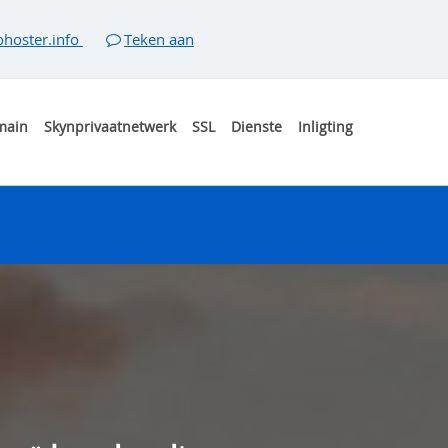
hoster.info
Teken aan
main
Skynprivaatnetwerk
SSL
Dienste
Inligting