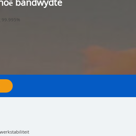
 hoë bandwydte
rg 99.995%
erkstabiliteit