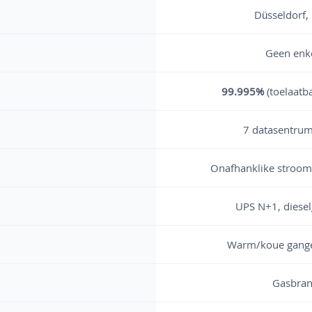
Düsseldorf,
Geen enke
99.995%
(toelaatba
7 datasentrum
Onafhanklike stroomb
UPS N+1, diesel
Warm/koue gange,
Gasbran