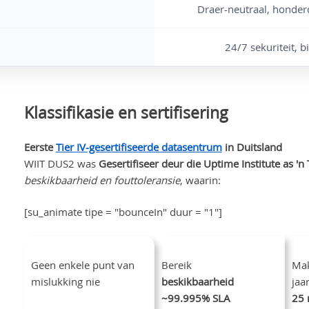
Draer-neutraal, hond
24/7 sekuriteit, 
Klassifikasie en sertifisering
Eerste
Tier IV-gesertifiseerde datasentrum
in Duitsland
WIIT DUS2 was
Gesertifiseer deur die Uptime Institute as 'n
beskikbaarheid en fouttoleransie
, waarin:
[su_animate tipe = "bounceIn" duur = "1"]
Geen enkele punt van
Bereik
Mak
mislukking nie
beskikbaarheid
jaa
~99.995% SLA
25 