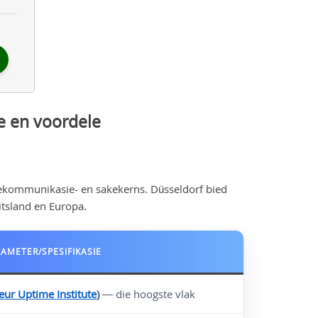
ie en voordele
ekommunikasie- en sakekerns. Düsseldorf bied
itsland en Europa.
AMETER/SPESIFIKASIE
eur Uptime Institute
)
— die hoogste vlak