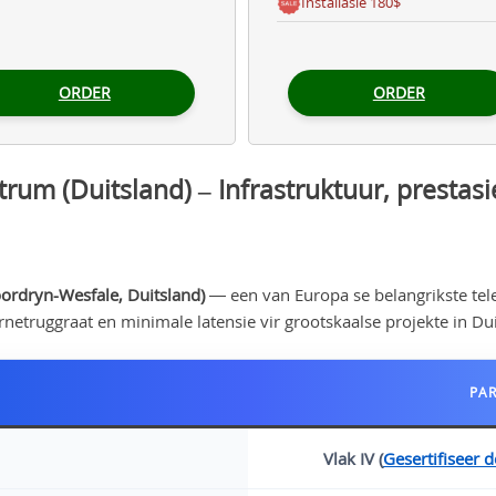
Installasie 180$
ORDER
ORDER
rum (Duitsland) – Infrastruktuur, prestas
ordryn-Wesfale, Duitsland)
— een van Europa se belangrikste tel
rnetruggraat en minimale latensie vir grootskaalse projekte in Du
PAR
Vlak IV (
Gesertifiseer d