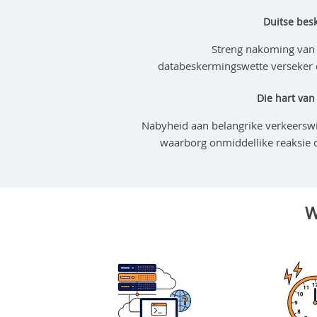
Duitse bes
Streng nakoming van 
databeskermingswette verseker da
Die hart van
Nabyheid aan belangrike verkeerswi
waarborg onmiddellike reaksie
W