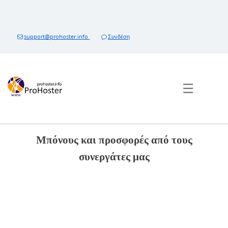
Μετάβαση
στο
περιεχόμενο
support@prohoster.info
Συνδέση
☰
Μπόνους και προσφορές από τους
συνεργάτες μας