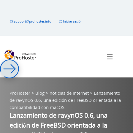
Saltar
al
contenido
support@prohoster.info
Iniciar sesión
☰
ProHoster
>
Blog
>
noticias de internet
>
Lanzamiento
de ravynOS 0.6, una edición de FreeBSD orientada a la
compatibilidad con macOS
Lanzamiento de ravynOS 0.6, una
edición de FreeBSD orientada a la