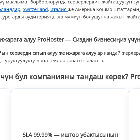
үү маалымат борборлорунда серверлердин жайгашуусун су
рланддар
,
Switzerland
,
италия
же Америка Кошмо Штаттарынд
есурстарды аудиторияңызга мүмкүн болушунча жакын жайга
ижарага алуу ProHoster — Сиздин бизнесиңиз үчү
йын серверди сатып алуу же ижарага алуу
ар кандай жерлерд
 туруктуулукту жана тейлөө сапатын аласыз.
чүн бул компанияны тандаш керек? Pr
SLA 99.99% — иштөө убактысынын