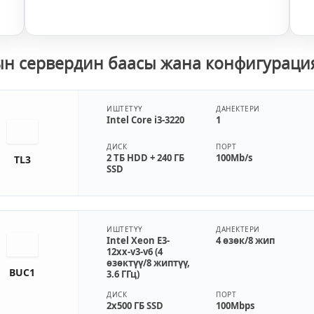
н сервердин баасы жана конфигурац
ИШТЕТҮҮ
ДАНЕКТЕРИ
Intel Core i3-3220
1
ДИСК
ПОРТ
2 ТБ HDD + 240 ГБ
100Mb/s
TL3
SSD
ИШТЕТҮҮ
ДАНЕКТЕРИ
Intel Xeon E3-
4 өзөк/8 жип
12xx-v3-v6 (4
өзөктүү/8 жиптүү,
BUC1
3.6 ГГц)
ДИСК
ПОРТ
2x500 ГБ SSD
100Mbps