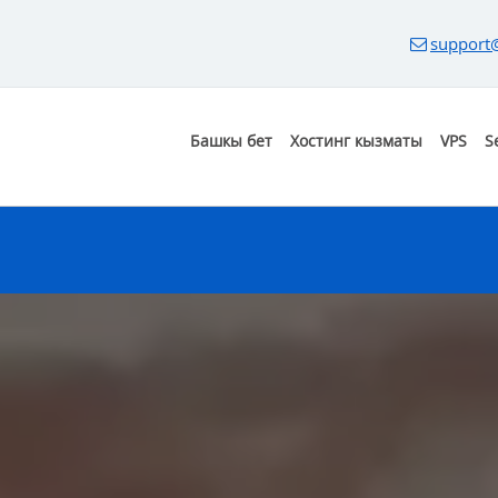
support
Башкы бет
Хостинг кызматы
VPS
S