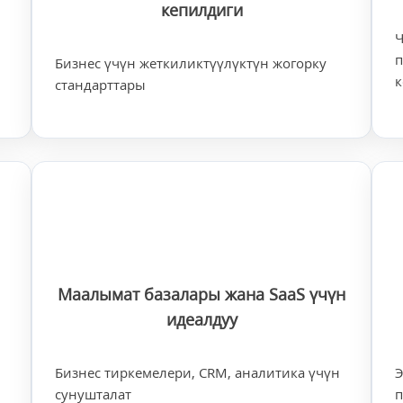
кепилдиги
Ч
Бизнес үчүн жеткиликтүүлүктүн жогорку
стандарттары
Маалымат базалары жана SaaS үчүн
идеалдуу
Бизнес тиркемелери, CRM, аналитика үчүн
Э
сунушталат
п