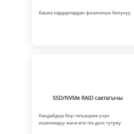
Башка кардарлардан физикалык бөлүнүү
SSD/NVMe RAID сактагычы
Кандайдыр бир тапшырма үчүн
ишенимдүү жана өтө тез диск тутуму