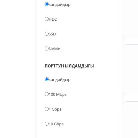
кандайдыр
HDD
SSD
NVMe
ПОРТТУН ЫЛДАМДЫГЫ
кандайдыр
100 Mbps
1 Gbps
10 Gbps