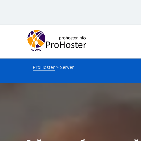
Мазмунга
өтүңүз
ProHoster
>
Server