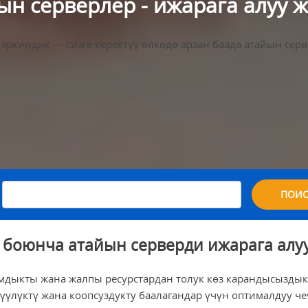
н серверлер - ижарага алуу ж
а эркиндик — сизге керектүү өлкөдө арзан баада атайын сер
.
ПОИС
 боюнча атайын серверди ижарага алуу 
амдыкты жана жалпы ресурстардан толук көз карандысыздык
үлүктү жана коопсуздукту баалагандар үчүн оптималдуу ч