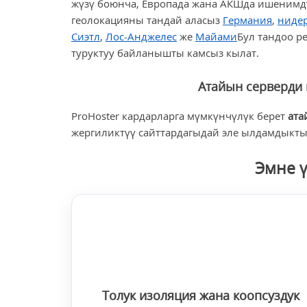
жүзү боюнча, Европада жана АКШда ишенимд
геолокацияны тандай аласыз
Германия
,
ниде
Сиэтл
,
Лос-Анджелес
же
Майами
Бул тандоо р
туруктуу байланышты камсыз кылат.
Атайын серверди 
ProHoster кардарларга мүмкүнчүлүк берет
ата
жергиликтүү сайттардагыдай эле ылдамдыкты,
Эмне ү
Толук изоляция жана коопсуздук