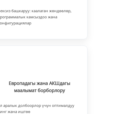
ексиз башкаруу: каалаган жөндөөлөр,
программалык камсыздоо жана
конфигурациялар
Европадагы жана АКШдагы
маалымат борборлору
л аралык долбоорлор үчүн оптималдуу
инг жана иштөө