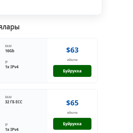
иялары
RAM
$63
16Gb
айына
IP
1x IPv4
Буйрукка
RAM
$65
32 ГБ ECC
айына
Буйрукка
IP
1x IPv4