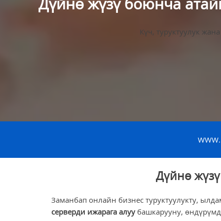
Дүйнө жүзү боюнча атайы
Күч, туруктуулук жан
WWW
Дүйнө жүзү
Заманбап онлайн бизнес туруктуулукту, ылд
серверди ижарага алуу
башкарууну, өндүрүмдү