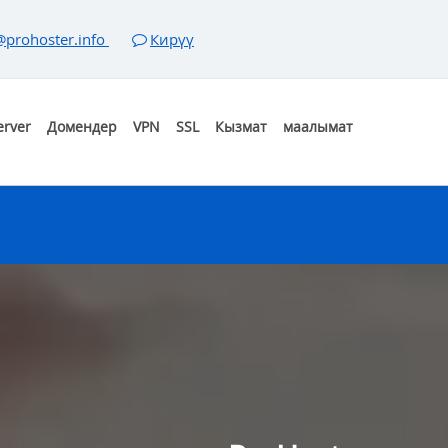
@prohoster.info
Кирүү
erver
Домендер
VPN
SSL
Кызмат
маалымат