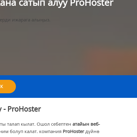
ана сатып алуу ProHoster
верди ижарага алыңыз.
К
- ProHoster
ты талап кылат. Ошол себептен
атайын веб-
ечим болуп калат. компания
ProHoster
дүйнө