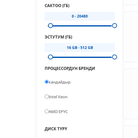
САКТОО (ГБ)
0 - 20480
ЭСТУТУМ (ГБ)
16 GB - 512 GB
ПРОЦЕССОРДУН БРЕНДИ
кандайдыр
Intel Xeon
AMD EPYC
ДИСК ТҮРҮ