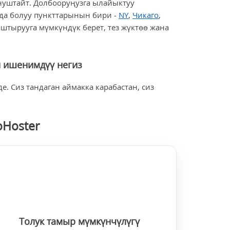
нуштайт. Долбооруңузга ылайыктуу
а болуу пункттарынын бири -
NY
,
Чикаго
,
штырууга мүмкүндүк берет, тез жүктөө жана
н ишенимдүү негиз
е. Сиз тандаган аймакка карабастан, сиз
oHoster
Толук тамыр мүмкүнчүлүгү