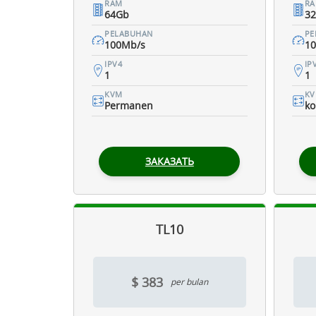
RAM
R
64Gb
3
PELABUHAN
PE
100Mb/s
1
IPV4
IP
1
1
KVM
K
Permanen
ko
ЗАКАЗАТЬ
TL10
$ 383
per bulan