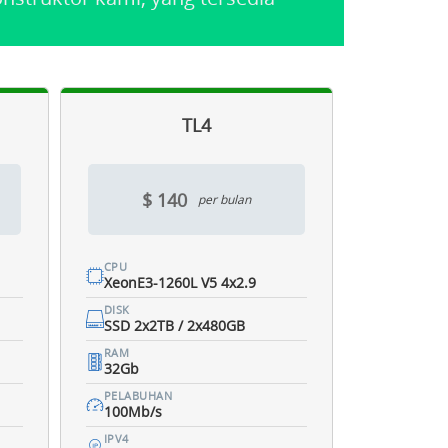
TL4
$ 140
per bulan
CPU
XeonE3-1260L V5 4x2.9
DISK
SSD 2x2TB / 2x480GB
RAM
32Gb
PELABUHAN
100Mb/s
IPV4