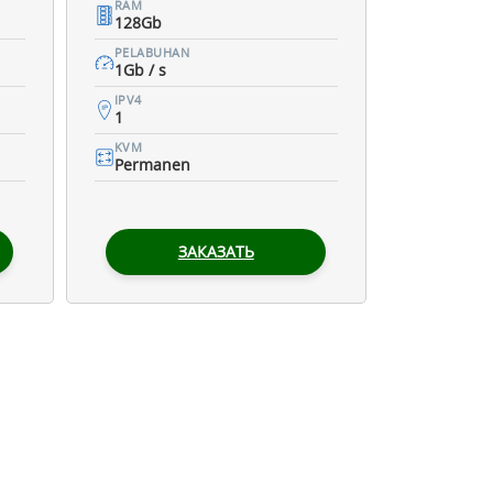
RAM
128Gb
PELABUHAN
1Gb / s
IPV4
1
KVM
Permanen
ЗАКАЗАТЬ