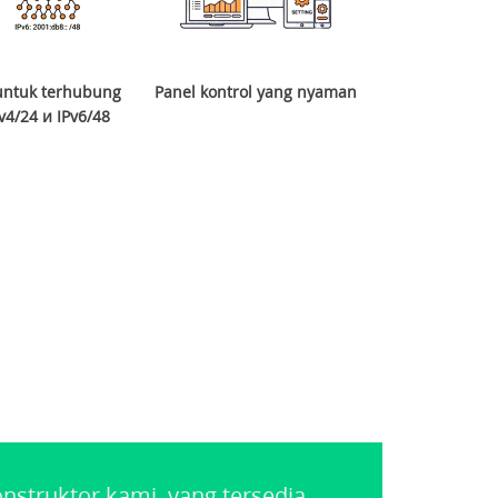
ntuk terhubung
Panel kontrol yang nyaman
v4/24 и IPv6/48
truktor kami, yang tersedia