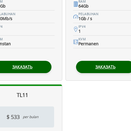
AM
RAM
2Gb
64Gb
LABUHAN
PELABUHAN
00Mb/s
1Gb / s
V4
IPV4
1
VM
KVM
nstan
Permanen
ЗАКАЗАТЬ
ЗАКАЗАТЬ
TL11
$ 533
per bulan