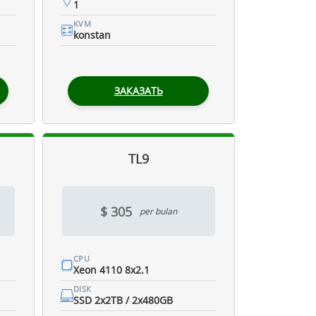
1
KVM
konstan
ЗАКАЗАТЬ
TL9
$ 305
per bulan
CPU
Xeon 4110 8x2.1
DISK
SSD 2x2TB / 2x480GB