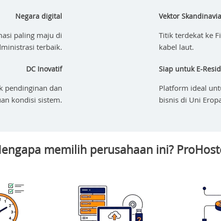
Negara digital
Vektor Skandinavi
masi paling maju di
Titik terdekat ke 
inistrasi terbaik.
kabel laut.
DC Inovatif
Siap untuk E-Resi
k pendinginan dan
Platform ideal un
n kondisi sistem.
bisnis di Uni Erop
engapa memilih perusahaan ini? ProHost