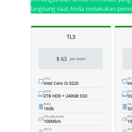
langsung saat Anda melakukan pem
TL3
$ 63
per bulan
CPU
CP
Intel Core i3-3220
In
DISK
DI
2TB HDD + 240GB SSD
SS
RAM
R
16Gb
3
PELABUHAN
PE
100Mb/s
1
IPV4
IP