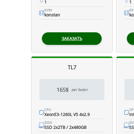
1
1
KVM
K
konstan
ko
ЗАКАЗАТЬ
TL7
165$
per bulan
CPU
CP
XeonE3-1260L V5 4x2.9
In
DISK
DI
SSD 2x2TB / 2x480GB
SS