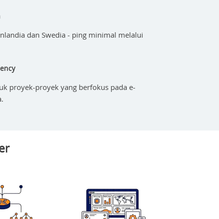
a
Finlandia dan Swedia - ping minimal melalui
dency
tuk proyek-proyek yang berfokus pada e-
a.
er