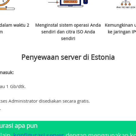
r dalam waktu 2
Menginstal sistem operasi Anda
Kemungkinan u
am
sendiri dan citra ISO Anda
ke jaringan IP
sendiri
Penyewaan server di Estonia
rmasuk:
au 1 Gb/dtk.
es Administrator disediakan secara gratis.
.
urasi apa pun
lain.
konfigurasi server
dengan menggunakan kons