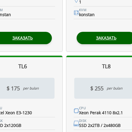
1
VM
KVM
nstan
konstan
ЗАКАЗАТЬ
ЗАКАЗАТЬ
TL6
TL8
$ 175
$ 255
per bulan
per bulan
U
CPU
tel Xeon E3-1230
Xeon Perak 4110 8x2.1
SK
DISK
D 2x120GB
SSD 2x2TB / 2x480GB