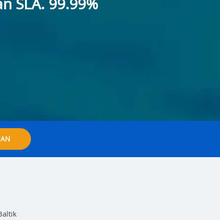
an SLA. 99.99%
IAN
altik