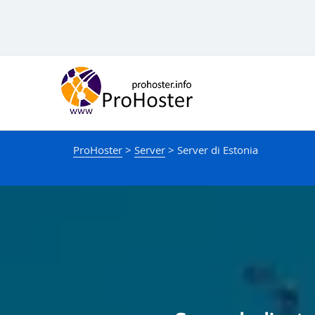
Lewati
ke
konten
ProHoster
>
Server
>
Server di Estonia