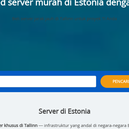
d server murah di Estonia deng
Beli server jarak jauh di Tallinn untuk proyek TI Anda
PENCAR
Server di Estonia
er khusus di Tallinn
— infrastruktur yang andal di negara-negara B