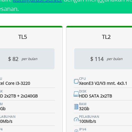
esanan.
TL5
TL2
$ 82
$ 114
per bulan
per bulan
U
CPU
tel Core i3-3220
XeonE3 V2/V3 mnt. 4x3.1
SK
DISK
D 2x2TB + 2x240GB
HDD SATA 2x2TB
AM
RAM
2Gb
32Gb
LABUHAN
PELABUHAN
00Mb/s
100Mb/s
V4
IPV4