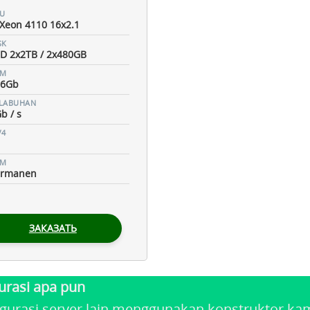
U
Xeon 4110 16x2.1
SK
D 2x2TB / 2x480GB
AM
56Gb
LABUHAN
b / s
V4
VM
ermanen
ЗАКАЗАТЬ
urasi apa pun
rasi server lain menggunakan konstruktor kami