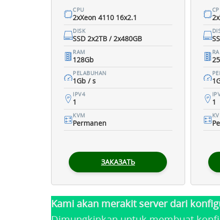
CPU
CP
2xXeon 4110 16x2.1
2x
DISK
DI
SSD 2x2TB / 2x480GB
SS
RAM
R
128Gb
2
PELABUHAN
PE
1Gb / s
1G
IPV4
IP
1
1
KVM
K
Permanen
P
ЗАКАЗАТЬ
Kami akan merakit server dari konfig
Dimungkinkan untuk membuat konfigu