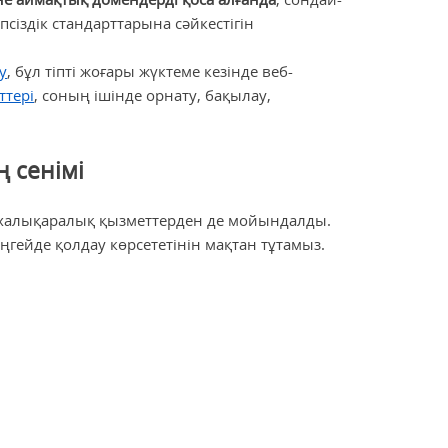
сіздік стандарттарына сәйкестігін
у
, бұл тіпті жоғары жүктеме кезінде веб-
ттері
, соның ішінде орнату, бақылау,
 сенімі
, халықаралық қызметтерден де мойындалды.
гейде қолдау көрсететінін мақтан тұтамыз.