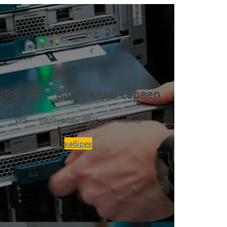
VPS, VDS - виртуалды сервер
VPS
— виртуалды бөлінген сервер
көбірек