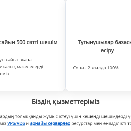
сайын 500 сәтті шешім
Тұтынушылар базас
өсіру
күн сайын жаңа
икалық мәселелерді
Соңғы 2 жылда 100%
еміз
Біздің қызметтеріміз
ардың толыққанды жұмыс істеуі үшін кешенді шешімдерді ұс
еміз
VPS/VDS
и
арнайы серверлер
ресурстар мен өнімділікті 