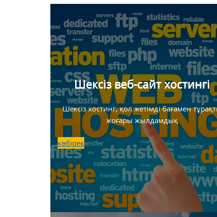
Шексіз веб-сайт хостингі
Шексіз хостинг, қол жетімді бағамен тұрақ
жоғары жылдамдық
көбірек