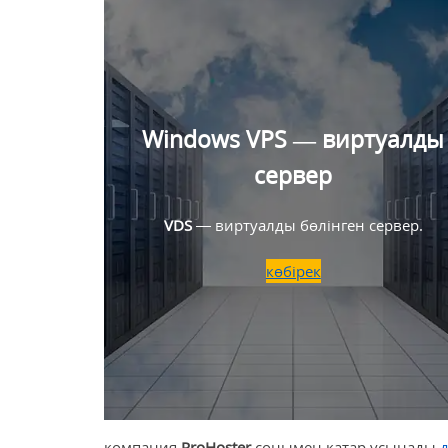
Windows VPS — виртуалды
сервер
VDS
— виртуалды бөлінген сервер.
көбірек
компания
ProHoster
сонымен қатар ұсынады
д