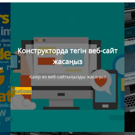
Конструкторда тегін веб-сайт
жасаңыз
ты
Қазір өз веб-сайтыңызды жасаңыз
көбірек