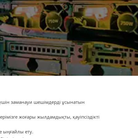
 үшін заманауи шешімдерді ұсынатын
ерімізге жоғары жылдамдықты, қауіпсіздікті
е ыңғайлы ету.