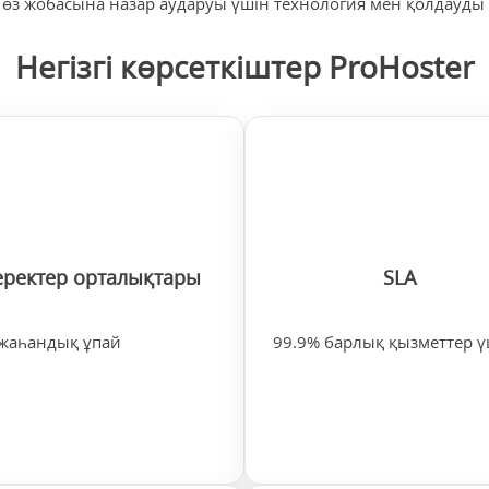
 өз жобасына назар аударуы үшін технология мен қолдауды б
Негізгі көрсеткіштер ProHoster
еректер орталықтары
SLA
 жаһандық ұпай
99.9% барлық қызметтер ү