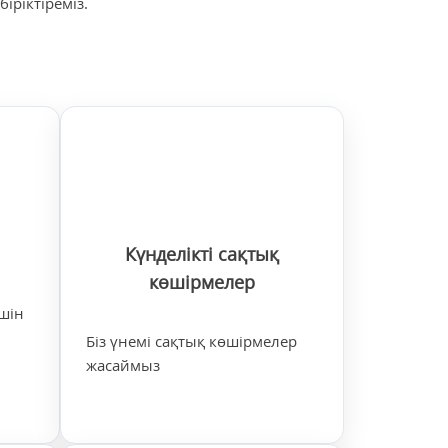
іріктіреміз.
Күнделікті сақтық
көшірмелер
шін
Біз үнемі сақтық көшірмелер
жасаймыз