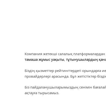
Компания жетекші салалық платформалардан 
тамаша жұмыс уақыты
,
тұтынушылардың қана
Біздің қызметтер рейтингтердегі орындарға и
провайдерлері арасында. Бұл жетістіктер бізді
Біз пайдаланушыларымыздың сенімін бағалай
ақтауға тырысамыз.