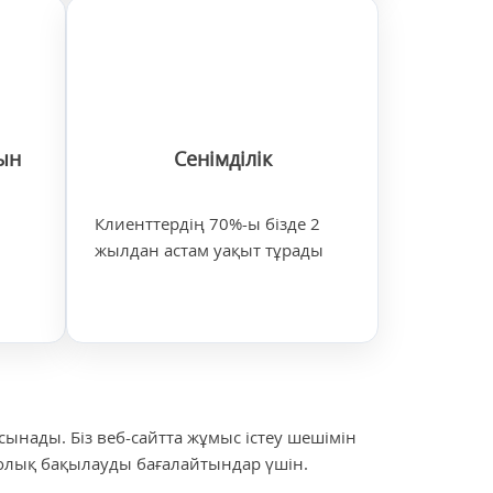
ын
Сенімділік
Клиенттердің 70%-ы бізде 2
жылдан астам уақыт тұрады
ынады. Біз веб-сайтта жұмыс істеу шешімін
толық бақылауды бағалайтындар үшін.