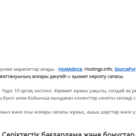
SourceForge
Slashdot
Ең
жүрек
пайдаланушылары
сүйікті
белгісі
бізді
белгі
жақсы
көреді
SourceForge
Slashdot
сенімді
сенімді
жеткізушісі
жеткізушісі
үнемі марапаттар алады -
HostAdvice
,
Hostings.info
,
SourceFor
ғаттануының жоғары деңгейі
и
қызмет көрсету сапасы
.
е
Үздік 10 ортақ хостинг
,
Керемет жұмыс уақыты
, сондай-ақ 
ң бүкіл әлем бойынша мыңдаған клиенттер сенетін сенімді се
мыз және оны жоғары сапалы жұмыс, ашық шарттар және үзд
Серіктестік бағдарлама және бонустар