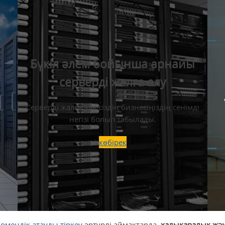
Бүкіл әлем бойынша арнайы
серверді жалға алу
Серверді жалға алу сіздің бизнесіңіздің сенімді
негізі болып табылады.
көбірек
омендік атауды тіркеу
әртүрлі аймақтарда,
халықаралық жән