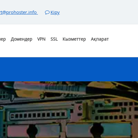
t@prohoster.info
Кіру
лер
Домендер
VPN
SSL
Кызметтер
Ақпарат