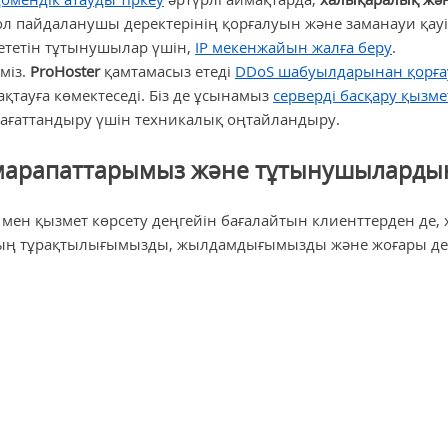
 ол пайдаланушы деректерінің қорғалуын және заманауи қауіп
 ететін тұтынушылар үшін,
IP мекенжайын жалға беру
.
еміз.
ProHoster
қамтамасыз етеді
DDoS шабуылдарынан қорға
қтауға көмектеседі. Біз де ұсынамыз
серверді басқару қызме
нағаттандыру үшін техникалық оңтайландыру.
 марапаттарымыз және тұтынушылардың
 мен қызмет көрсету деңгейін бағалайтын клиенттерден де
ардың тұрақтылығымызды, жылдамдығымызды және жоғары дең