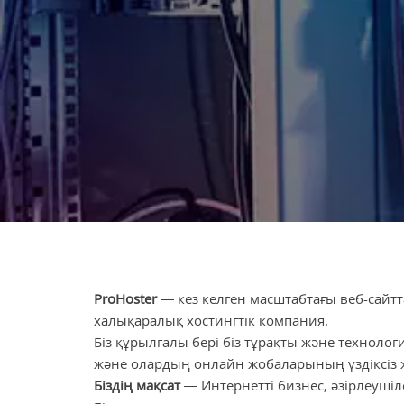
ProHoster
— кез келген масштабтағы веб-сай
халықаралық хостингтік компания.
Біз құрылғалы бері біз тұрақты және технолог
және олардың онлайн жобаларының үздіксіз ж
Біздің мақсат
— Интернетті бизнес, әзірлеушіл