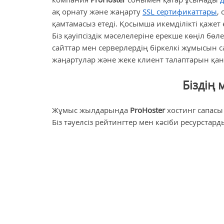
ақ орнату және жаңарту
SSL сертификаттары
,
қамтамасыз етеді. Қосымша икемділікті қажет
Біз қауіпсіздік мәселелеріне ерекше көңіл бөл
сайттар мен серверлердің біркелкі жұмысын са
жаңартулар және жеке клиент талаптарын қа
Біздің
Жұмыс жылдарында
ProHoster
хостинг сапасы
Біз тәуелсіз рейтингтер мен кәсіби ресурст