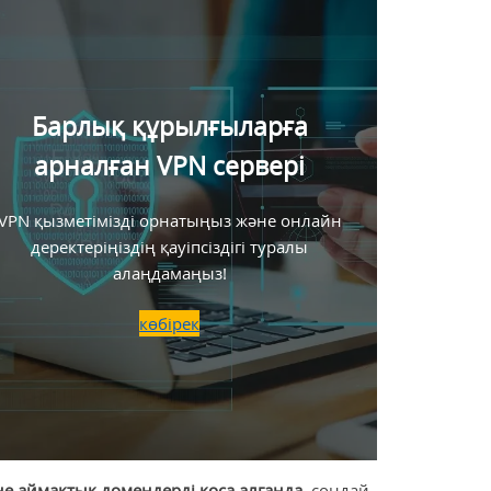
Барлық құрылғыларға
арналған VPN сервері
VPN қызметімізді орнатыңыз және онлайн
деректеріңіздің қауіпсіздігі туралы
алаңдамаңыз!
көбірек
е аймақтық домендерді қоса алғанда
, сондай-