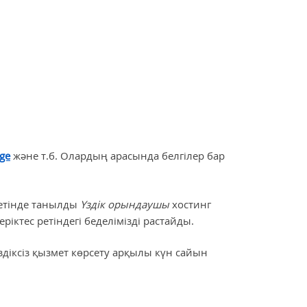
ge
және т.б. Олардың арасында белгілер бар
ретінде танылды
Үздік орындаушы
хостинг
ріктес ретіндегі беделімізді растайды.
іксіз қызмет көрсету арқылы күн сайын