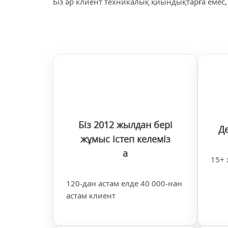
Біз әр клиент техникалық қиындықтарға емес,
Біз 2012 жылдан бері
Д
жұмыс істеп келеміз
а
15+
120-дан астам елде 40 000-нан
астам клиент