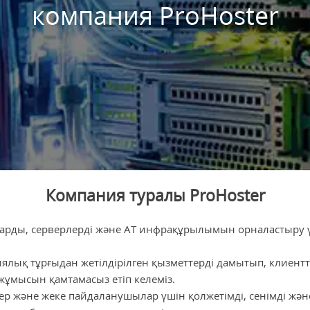
компания ProHoster
Компания туралы ProHoster
ттарды, серверлерді және АТ инфрақұрылымын орналастыру
иялық тұрғыдан жетілдірілген қызметтерді дамытып, клиентт
ұмысын қамтамасыз етіп келеміз.
ер және жеке пайдаланушылар үшін қолжетімді, сенімді жән