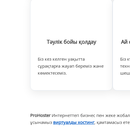
Тәулік бойы қолдау
Ай 
Біз кез келген уақытта
Біз 
сұрақтарға жауап береміз және
техн
көмектесеміз.
шеш
ProHoster
Интернеттегі бизнес пен жеке жобал
ұсынамыз
виртуалды хостинг
, қамтамасыз ет