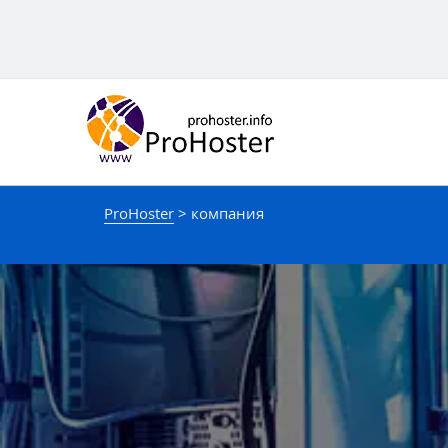
Мазмұнға
өту
ProHoster
>
компания