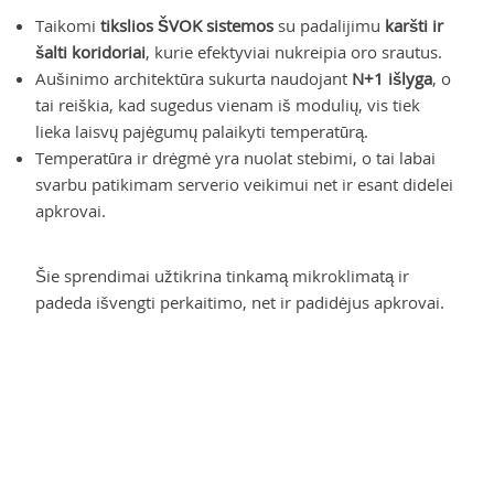
Taikomi
tikslios ŠVOK sistemos
su padalijimu
karšti ir
šalti koridoriai
, kurie efektyviai nukreipia oro srautus.
Aušinimo architektūra sukurta naudojant
N+1 išlyga
, o
tai reiškia, kad sugedus vienam iš modulių, vis tiek
lieka laisvų pajėgumų palaikyti temperatūrą.
Temperatūra ir drėgmė yra nuolat stebimi, o tai labai
svarbu patikimam serverio veikimui net ir esant didelei
apkrovai.
Šie sprendimai užtikrina tinkamą mikroklimatą ir
padeda išvengti perkaitimo, net ir padidėjus apkrovai.