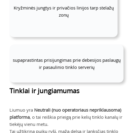
Kryžminės jungtys ir privačios linijos tarp stelažų
zonų
supaprastintas prisijungimas prie debesijos paslaugų
ir pasaulinio tinklo serverių
Tinklai ir jungiamumas
Liumuo yra
Neutrali (nuo operatoriaus nepriklausoma)
platforma
, o tai reiškia prieigą prie kelių tinklo kanalų ir
tiekėjų vienu metu.
Tai užtikrina puikų ryšį, mažą delsą ir lanksčias tinklo