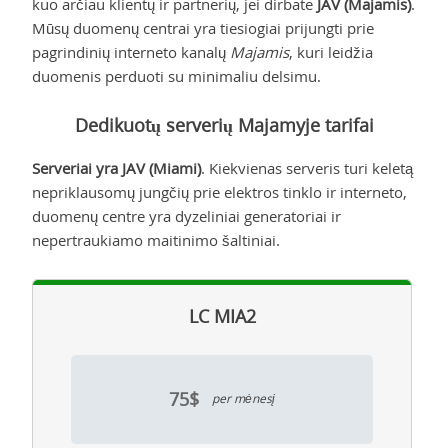
kuo arčiau klientų ir partnerių, jei dirbate
JAV (Majamis)
.
Mūsų duomenų centrai yra tiesiogiai prijungti prie
pagrindinių interneto kanalų
Majamis
, kuri leidžia
duomenis perduoti su minimaliu delsimu.
Dedikuotų serverių Majamyje tarifai
Serveriai yra JAV (Miami)
. Kiekvienas serveris turi keletą
nepriklausomų jungčių prie elektros tinklo ir interneto,
duomenų centre yra dyzeliniai generatoriai ir
nepertraukiamo maitinimo šaltiniai.
LC MIA2
75$
per mėnesį