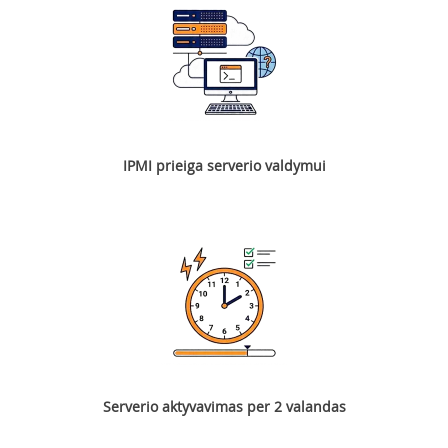
IPMI prieiga serverio valdymui
Serverio aktyvavimas per 2 valandas