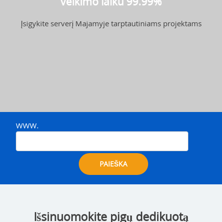
veikimo laiku 99.99%
Įsigykite serverį Majamyje tarptautiniams projektams
WWW.
PAIEŠKA
Išsinuomokite pigų dedikuotą