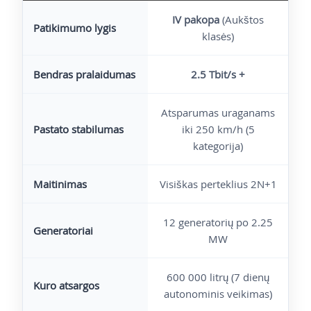
IV pakopa
(Aukštos
Patikimumo lygis
klasės)
Bendras pralaidumas
2.5 Tbit/s +
Atsparumas uraganams
Pastato stabilumas
iki 250 km/h (5
kategorija)
Maitinimas
Visiškas perteklius 2N+1
12 generatorių po 2.25
Generatoriai
MW
600 000 litrų (7 dienų
Kuro atsargos
autonominis veikimas)