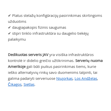
✔ Platus stelažų konfigūracijų pasirinkimas skirtingoms
užduotims
✔ daugiapakopis fizinis saugumas
✔ stipri tinklo infrastruktūra su daugelio tiekėjų
palaikymu
Dedikuotas serveris JAV
yra visiška infrastruktūros
kontrolė ir didelio greičio užtikrinimas.
Serverių nuoma
Amerikoje
gali būti puikus pasirinkimas tiems, kurie
ieško alternatyvių rinkų savo duomenims talpinti, tai
galima padaryti serveriuose
Niujorkas
,
Los Andželas
,
Čikagos
,
Sietlas
.