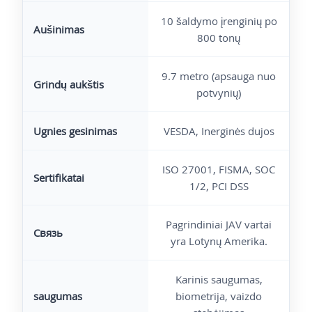
10 šaldymo įrenginių po
Aušinimas
800 tonų
9.7 metro (apsauga nuo
Grindų aukštis
potvynių)
Ugnies gesinimas
VESDA, Inerginės dujos
ISO 27001, FISMA, SOC
Sertifikatai
1/2, PCI DSS
Pagrindiniai JAV vartai
Связь
yra Lotynų Amerika.
Karinis saugumas,
saugumas
biometrija, vaizdo