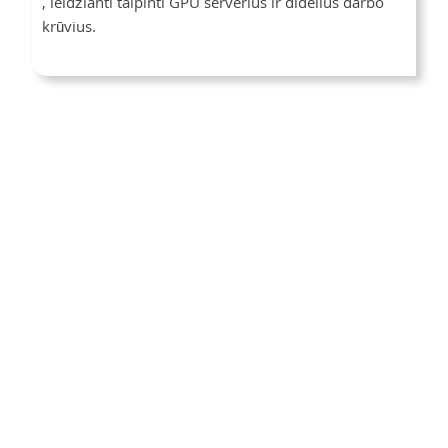
, leidžianti talpinti GPU serverius ir didelius darbo
krūvius.