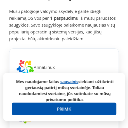
Mūsų patogioje valdymo skydelyje galite įdiegti
reikiamą OS vos per
1 paspaudimu
Iš mūsų paruoštos
saugyklos. Savo saugykloje palaikome naujausias visų
populiarių operacinių sistemų versijas, kad jūsų
projektai būtų akimirksniu paleidžiami.
AlmaLinux
Mes naudojame failus
sausainis
siekiant užtikrinti
geriausią patirtį mūsų svetainėje. Toliau
naudodamiesi svetaine, jūs sutinkate su mūsų
privatumo politika.
PRIIMK
CentOS Srautas