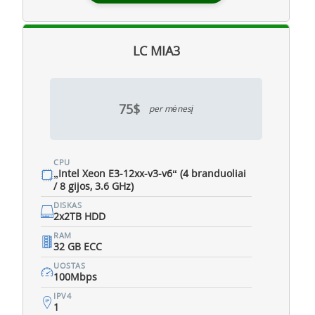
LC MIA3
75$
per mėnesį
CPU
„Intel Xeon E3-12xx-v3-v6“ (4 branduoliai
/ 8 gijos, 3.6 GHz)
DISKAS
2x2TB HDD
RAM
32 GB ECC
UOSTAS
100Mbps
IPV4
1