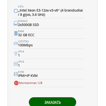
CPU
„Intel Xeon E3-12xx-v3-v6“ (4 branduoliai
/ 8 gijos, 3.6 GHz)
DISKAS
2x500GB SSD
RAM
32 GB ECC
UOSTAS
100Mbps
IPV4
1
IPV6
1
KVM
IPMI+IP KVM
Montavimas 12$
ЗАКАЗАТЬ