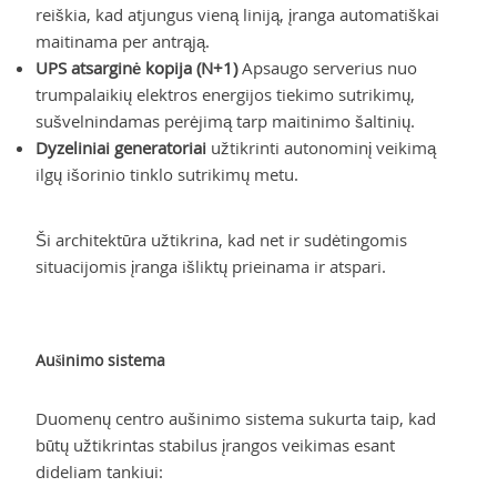
reiškia, kad atjungus vieną liniją, įranga automatiškai
maitinama per antrąją.
UPS atsarginė kopija (N+1)
Apsaugo serverius nuo
trumpalaikių elektros energijos tiekimo sutrikimų,
sušvelnindamas perėjimą tarp maitinimo šaltinių.
Dyzeliniai generatoriai
užtikrinti autonominį veikimą
ilgų išorinio tinklo sutrikimų metu.
Ši architektūra užtikrina, kad net ir sudėtingomis
situacijomis įranga išliktų prieinama ir atspari.
Aušinimo sistema
Duomenų centro aušinimo sistema sukurta taip, kad
būtų užtikrintas stabilus įrangos veikimas esant
dideliam tankiui: