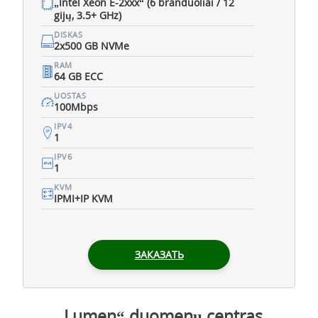
„Intel Xeon E-2xxx“ (6 branduoliai / 12
gijų, 3.5+ GHz)
DISKAS
2x500 GB NVMe
RAM
64 GB ECC
UOSTAS
100Mbps
IPV4
1
IPV6
1
KVM
IPMI+IP KVM
ЗАКАЗАТЬ
„Lumen“ duomenų centras