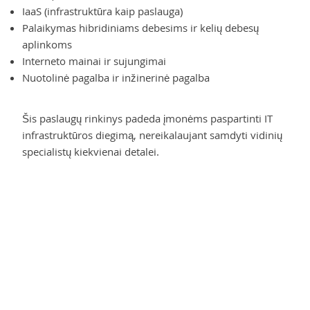
IaaS (infrastruktūra kaip paslauga)
Palaikymas hibridiniams debesims ir kelių debesų
aplinkoms
Interneto mainai ir sujungimai
Nuotolinė pagalba ir inžinerinė pagalba
Šis paslaugų rinkinys padeda įmonėms paspartinti IT
infrastruktūros diegimą, nereikalaujant samdyti vidinių
specialistų kiekvienai detalei.