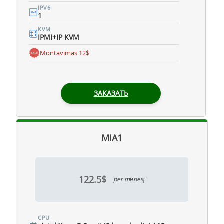
IPV6
1
KVM
IPMI+IP KVM
Montavimas 12$
ЗАКАЗАТЬ
MIA1
122.5$
per mėnesį
CPU