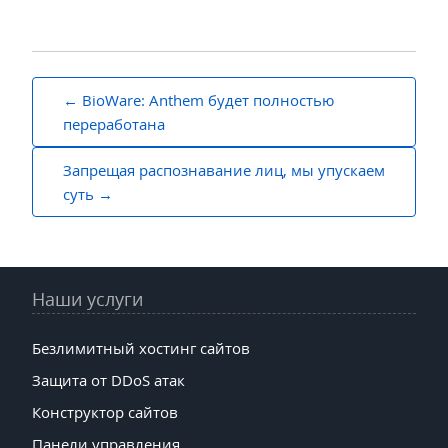
Навигация
BioWare: Anthem будет полностью
по
переработана
записям
Запрещая распознавание лиц, мы упускаем
суть
Наши услуги
Безлимитный хостинг сайтов
Защита от DDoS атак
Конструктор сайтов
Панели управления