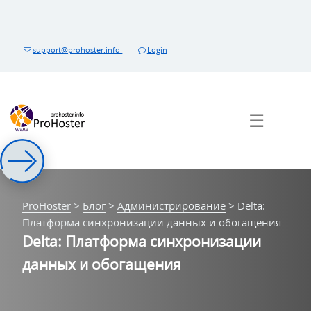
Перейти
к
контенту
support@prohoster.info
Login
☰
ProHoster
>
Блог
>
Администрирование
>
Delta:
Платформа синхронизации данных и обогащения
Delta: Платформа синхронизации
данных и обогащения