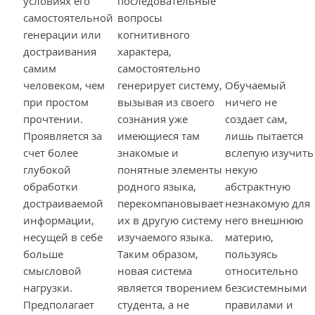
условиях его
последовательные
самостоятельной
вопросы
генерации или
когнитивного
достраивания
характера,
самим
самостоятельно
человеком, чем
генерирует систему,
Обучаемый
при простом
вызывая из своего
ничего не
прочтении.
сознания уже
создает сам,
Проявляется за
имеющиеся там
лишь пытается
счет более
знакомые и
вслепую изучить
глубокой
понятные элементы
некую
обработки
родного языка,
абстрактную
достраиваемой
перекомпановывает
незнакомую для
информации,
их в другую систему
него внешнюю
несущей в себе
изучаемого языка.
материю,
больше
Таким образом,
пользуясь
смысловой
новая система
относительно
нагрузки.
является творением
безсистемными
Предполагает
студента, а не
правилами и