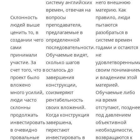
систему английских
него внешнюю
времен, отвечая на
материю. Как
Склонность
вопросы
правило, люди
людей выше
преподавателя,
пытаются
ценить то, в
предлагаемые в
разобраться в
создании чего
определенной
системе времен
сами
последовательности.
годами и остаются
принимали
Обучаемые видят,
не
участие. За
сколько шагов
удовлетворенным
счет того, что в
осталось до
своим понимание
проект было
завершения
и владением этой
вложено
конструкции,
материей.
много усилий,
соизмеряют
Обучаемые либо
люди часто
рентабельность
на время
склонны
своих вложений.
отступают, позднее
продолжать
Когда конструкция
под давлением
инвестировать
завершена,
объективной
в очевидно
перестают
необходимости,
провальные
инвестировать в
возвращаются к