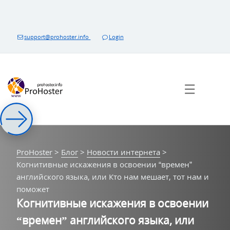
Перейти
к
контенту
support@prohoster.info
Login
☰
ProHoster
>
Блог
>
Новости интернета
>
Когнитивные искажения в освоении “времен”
английского языка, или Кто нам мешает, тот нам и
поможет
Когнитивные искажения в освоении
“времен” английского языка, или