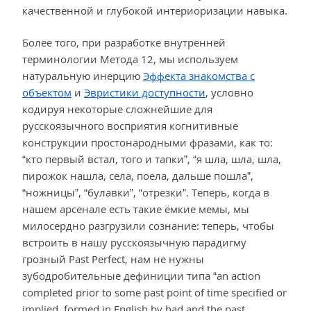
качественной и глубокой интериоризации навыка.
Более того, при разработке внутренней
терминологии Метода 12, мы используем
натуральную инерцию
Эффекта знакомства с
объектом
и
Эвристики доступности
, условно
кодируя некоторые сложнейшие для
русскоязычного восприятия когнитивные
конструкции простонародными фразами, как то:
“кто первый встал, того и тапки”, “я шла, шла, шла,
пирожок нашла, села, поела, дальше пошла”,
“ножницы”, “булавки”, “отрезки”. Теперь, когда в
нашем арсенале есть такие ёмкие мемы, мы
милосердно разгрузили сознание: теперь, чтобы
встроить в нашу русскоязычную парадигму
грозный Past Perfect, нам не нужны
зубодробительные дефиниции типа “an action
completed prior to some past point of time specified or
implied, formed in English by had and the past