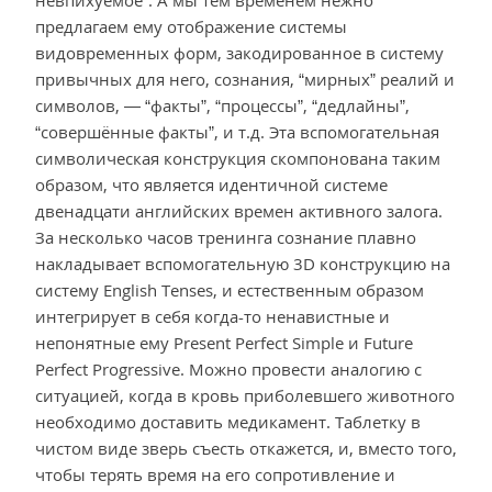
невпихуемое”. А мы тем временем нежно
предлагаем ему отображение системы
видовременных форм, закодированное в систему
привычных для него, сознания, “мирных” реалий и
символов, — “факты”, “процессы”, “дедлайны”,
“совершённые факты”, и т.д. Эта вспомогательная
символическая конструкция скомпонована таким
образом, что является идентичной системе
двенадцати английских времен активного залога.
За несколько часов тренинга сознание плавно
накладывает вспомогательную 3D конструкцию на
систему English Tenses, и естественным образом
интегрирует в себя когда-то ненавистные и
непонятные ему Present Perfect Simple и Future
Perfect Progressive. Можно провести аналогию с
ситуацией, когда в кровь приболевшего животного
необходимо доставить медикамент. Таблетку в
чистом виде зверь съесть откажется, и, вместо того,
чтобы терять время на его сопротивление и