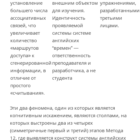
установление
внешним объектом
упражнениями,
большего числа
для изучения.
разработанными
ассоциативных
Идентичность
третьими
связей, что
проявляемой
лицами.
увеличивает
системы системе
количество
английских
«маршрутов
“времен” —
доступа» к
ответственность
сгенерированной
преподавателя и
информации, в
разработчика, а не
отличие от
студента
простого
«считывания».
Эти два феномена, один из которых является
когнитивным искажением, являются столпами, на
которых выстроены два из четырех
(симметричные первый и третий) этапов Метода
12, где выявляется конструкт системы английских