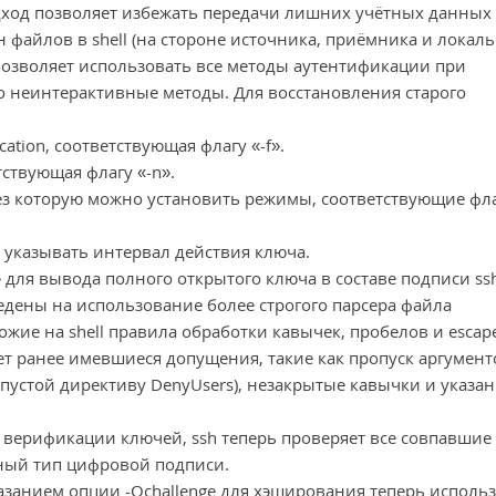
одход позволяет избежать передачи лишних учётных данных
 файлов в shell (на стороне источника, приёмника и локал
 позволяет использовать все методы аутентификации при
о неинтерактивные методы. Для восстановления старого
cation, соответствующая флагу «-f».
тствующая флагу «-n».
рез которую можно установить режимы, соответствующие фла
 указывать интервал действия ключа.
» для вывода полного открытого ключа в составе подписи ssh
реведены на использование более строгого парсера файла
жие на shell правила обработки кавычек, пробелов и escap
ет ранее имевшиеся допущения, такие как пропуск аргумент
 пустой директиву DenyUsers), незакрытые кавычки и указа
верификации ключей, ssh теперь проверяет все совпавшие
нный тип цифровой подписи.
казанием опции -Ochallenge для хэширования теперь использ