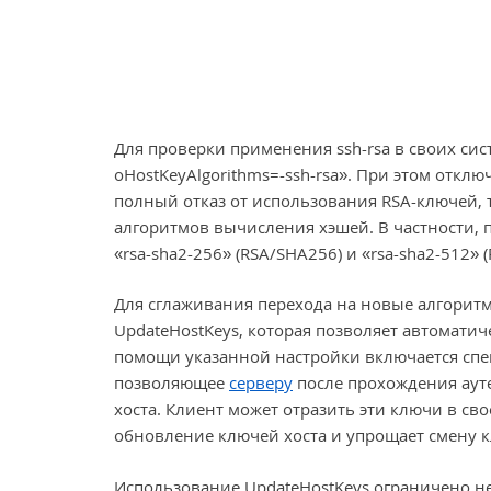
Для проверки применения ssh-rsa в своих сис
oHostKeyAlgorithms=-ssh-rsa». При этом откл
полный отказ от использования RSA-ключей, 
алгоритмов вычисления хэшей. В частности, 
«rsa-sha2-256» (RSA/SHA256) и «rsa-sha2-512» 
Для сглаживания перехода на новые алгорит
UpdateHostKeys, которая позволяет автомати
помощи указанной настройки включается спе
позволяющее
серверу
после прохождения аут
хоста. Клиент может отразить эти ключи в сво
обновление ключей хоста и упрощает смену 
Использование UpdateHostKeys ограничено н