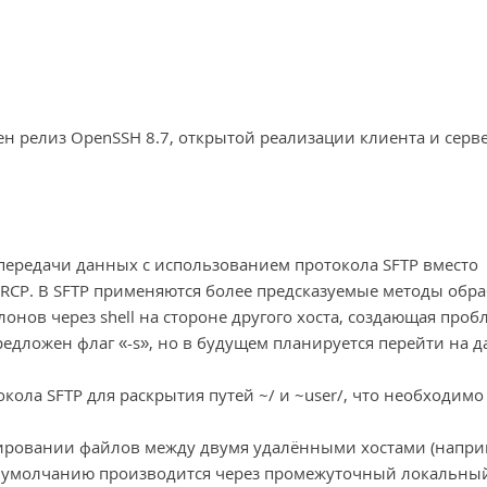
ен релиз OpenSSH 8.7, открытой реализации клиента и серв
передачи данных с использованием протокола SFTP вместо
RCP. В SFTP применяются более предсказуемые методы обр
онов через shell на стороне другого хоста, создающая проб
редложен флаг «-s», но в будущем планируется перейти на 
кола SFTP для раскрытия путей ~/ и ~user/, что необходимо
пировании файлов между двумя удалёнными хостами (напри
ь по умолчанию производится через промежуточный локальный