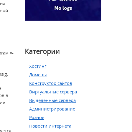
 на
ьной
Категории
гам «-
Хостинг
sig.
Домены
Конструктор сайтов
e-
Виртуальные сервера
ов в
Выделенные сервера
ние
Администрирование
Разное
Новости интернета
уется