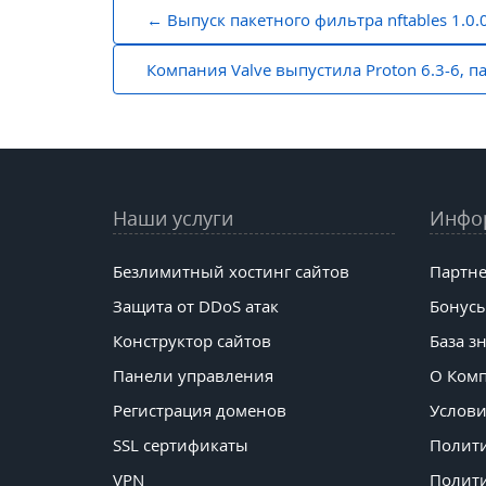
Навигация
Выпуск пакетного фильтра nftables 1.0.
по
Компания Valve выпустила Proton 6.3-6, па
записям
Наши услуги
Инфо
Безлимитный хостинг сайтов
Партне
Защита от DDoS атак
Бонусы
Конструктор сайтов
База з
Панели управления
О Ком
Регистрация доменов
Услови
SSL сертификаты
Полит
VPN
Полити