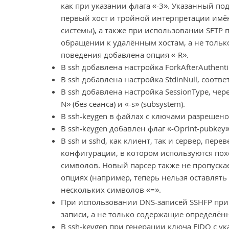
как при указании флага «-3». Указанный п
первый хост и тройной интерпретации имён
системы), а также при использовании SFTP
обращении к удалённым хостам, а не тольк
поведения добавлена опция «-R».
В ssh добавлена настройка ForkAfterAuthenti
В ssh добавлена настройка StdinNull, соотве
В ssh добавлена настройка SessionType, че
N» (без сеанса) и «-s» (subsystem).
В ssh-keygen в файлах с ключами разрешено
В ssh-keygen добавлен флаг «-Oprint-pubkey
В ssh и sshd, как клиент, так и сервер, пе
конфигурации, в котором используются похо
символов. Новый парсер также не пропуска
опциях (например, теперь нельзя оставлять
нескольких символов «=».
При использовании DNS-записей SSHFP при 
записи, а не только содержащие определё
В ssh-keygen при генерации ключа FIDO с у