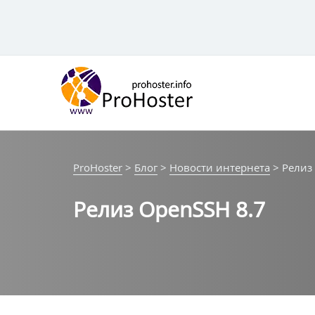
Перейти
к
контенту
ProHoster
>
Блог
>
Новости интернета
>
Релиз
Релиз OpenSSH 8.7