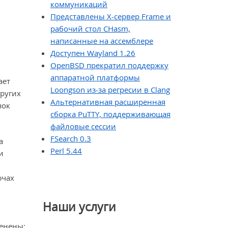
коммуникаций
Представлены X-сервер Frame и
рабочий стол CHasm,
написанные на ассемблере
Доступен Wayland 1.26
OpenBSD прекратил поддержку
аппаратной платформы
ает
Loongson из-за регресии в Clang
других
Альтернативная расширенная
зок
сборка PuTTY, поддерживающая
файловые сессии
FSearch 0.3
а
Perl 5.44
и
ючах
Наши услуги
менены: