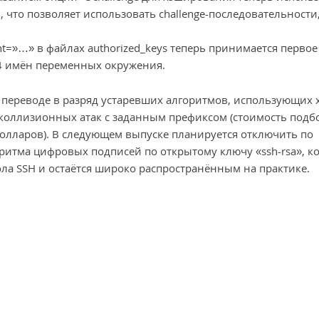
2, что позволяет использовать challenge-последовательности
t=»…» в файлах authorized_keys теперь принимается первое
24 имён переменных окружения.
 переводе в разряд устаревших алгоритмов, использующих
 коллизионных атак с заданным префиксом (стоимость подб
олларов). В следующем выпуске планируется отключить по
итма цифровых подписей по открытому ключу «ssh-rsa», к
ла SSH и остаётся широко распространённым на практике.