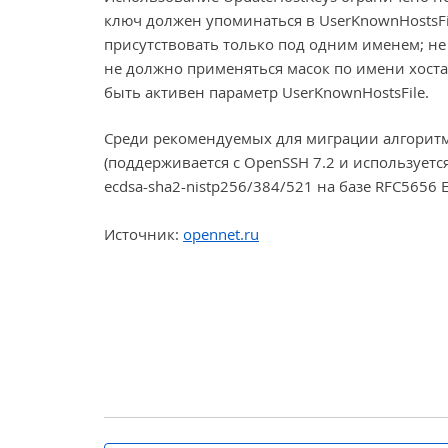
ключ должен упоминаться в UserKnownHostsFil
присутствовать только под одним именем; не
не должно применяться масок по имени хоста
быть активен параметр UserKnownHostsFile.
Среди рекомендуемых для миграции алгоритмо
(поддерживается с OpenSSH 7.2 и используетс
ecdsa-sha2-nistp256/384/521 на базе RFC5656 
Источник:
opennet.ru