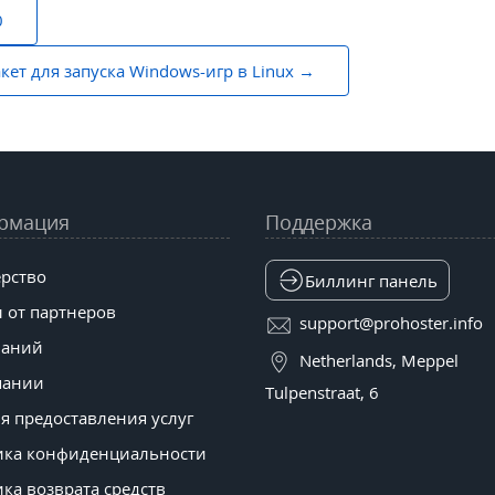
0
кет для запуска Windows-игр в Linux
рмация
Поддержка
рство
Биллинг панель
 от партнеров
support@prohoster.info
наний
Netherlands, Meppel
пании
Tulpenstraat, 6
я предоставления услуг
ика конфиденциальности
ка возврата средств