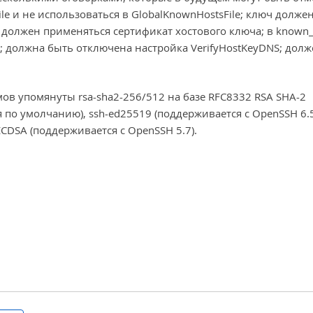
e и не использоваться в GlobalKnownHostsFile; ключ долже
 должен применяться сертификат хостового ключа; в known_
; должна быть отключена настройка VerifyHostKeyDNS; долж
в упомянуты rsa-sha2-256/512 на базе RFC8332 RSA SHA-2
я по умолчанию), ssh-ed25519 (поддерживается с OpenSSH 6.5
ECDSA (поддерживается с OpenSSH 5.7).