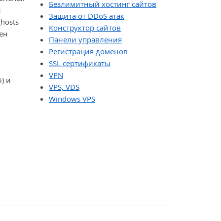
Безлимитный хостинг сайтов
н
Защита от DDoS атак
hosts
Конструктор сайтов
ен
Панели управления
Регистрация доменов
SSL сертификаты
VPN
) и
VPS, VDS
Windows VPS