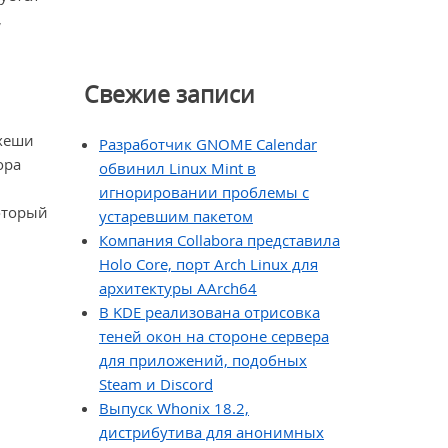
,
Свежие записи
 хеши
Разработчик GNOME Calendar
ора
обвинил Linux Mint в
игнорировании проблемы с
оторый
устаревшим пакетом
Компания Collabora представила
Holo Core, порт Arch Linux для
архитектуры AArch64
В KDE реализована отрисовка
теней окон на стороне сервера
для приложений, подобных
Steam и Discord
Выпуск Whonix 18.2,
дистрибутива для анонимных