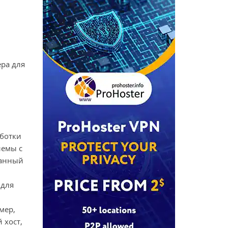
ера для
аботки
лемы с
данный
 для
мер,
 хост,