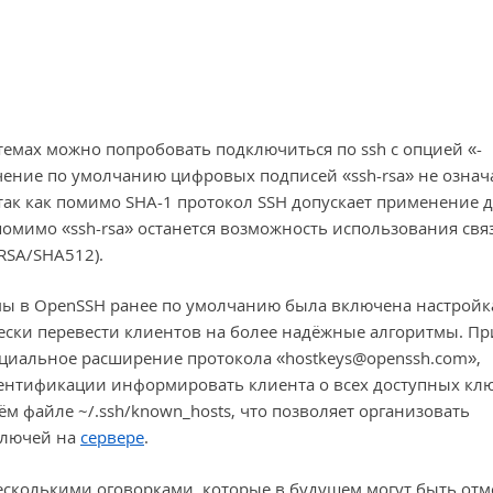
темах можно попробовать подключиться по ssh с опцией «-
ючение по умолчанию цифровых подписей «ssh-rsa» не означ
так как помимо SHA-1 протокол SSH допускает применение 
помимо «ssh-rsa» останется возможность использования свя
(RSA/SHA512).
мы в OpenSSH ранее по умолчанию была включена настройк
чески перевести клиентов на более надёжные алгоритмы. Пр
циальное расширение протокола «hostkeys@openssh.com»,
ентификации информировать клиента о всех доступных кл
ём файле ~/.ssh/known_hosts, что позволяет организовать
ключей на
сервере
.
есколькими оговорками, которые в будущем могут быть от