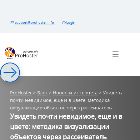
Перейти
к
контенту
support@prohoster.info
Login
☰
ProHoster
>
Блог
>
Новости интернета
>
Увидеть
почти невидимое, еще и в цвете: методика
визуализации объектов через рассеиватель
Увидеть почти невидимое, еще и в
цвете: методика визуализации
объектов через рассеиватель