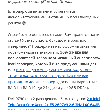
«чудаков» в мире (Blue Man Group).
Благодарю за внимание, оставайтесь
любопытствующими, и отличных всем выходных,
ребята! 🙂
Спасибо, что остаётесь с нами. Вам нравятся наши
статьи? Хотите видеть больше интересных
материалов? Поддержите нас оформив заказ или
порекомендовав знакомым,
30% скидка для
пользователей Хабра на уникальный аналог entry-
level серверов, который был придуман нами для
Вас:
Вся правда о VPS (KVM) E5-2650 v4 (6 Cores)
10GB DDR4 240GB SSD 1Gbps от $20 или как
правильно делить сервер?
(доступны варианты с
RAID1 и RAID10, до 24 ядер и до 40GB DDR4).
Dell R730xd в 2 раза дешевле?
Только у нас
2 х Intel
TetraDeca-Core Xeon 2x E5-2697v3 2.6GHz 14C 64GB