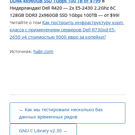
DDR4 4x960GB SSD 1Gbps 100 ТВ от $199
в
Нидерландах!
Dell R420 — 2x E5-2430 2.2Ghz 6C
128GB DDR3 2x960GB SSD 1Gbps 100TB — от $99!
Читайте о том
Как построить инфраструктуру корп.
класса c применением серверов Dell R730xd Е5-
2650 v4 стоимостью 9000 евро за копейки?
Источник:
habr.com
Навигация
Как мы тестировали несколько баз
по
данных временных рядов
записям
GNU C Library v2.30