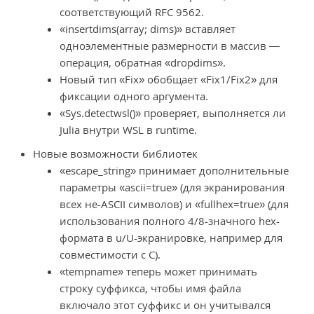
соответствующий RFC 9562.
«insertdims(array; dims)» вставляет
одноэлементные размерности в массив —
операция, обратная «dropdims».
Новый тип «Fix» обобщает «Fix1/Fix2» для
фиксации одного аргумента.
«Sys.detectwsl()» проверяет, выполняется ли
Julia внутри WSL в runtime.
Новые возможности библиотек
«escape_string» принимает дополнительные
параметры «ascii=true» (для экранирования
всех не-ASCII символов) и «fullhex=true» (для
использования полного 4/8-значного hex-
формата в u/U-экранировке, например для
совместимости с C).
«tempname» теперь может принимать
строку суффикса, чтобы имя файла
включало этот суффикс и он учитывался