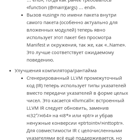
«function (@main)(args) … end».
Вызов «using» по имени пакета внутри
самого пакета (особенно актуально для
вложенных модулей) теперь явно
использует этот пакет без просмотра
Manifest и окружения, так же, как «..Name».
Это лучше соответствует ожидаемому
поведению.
Улучшения компилятора/рантайма
Сгенерированный LLVM промежуточный
код (IR) теперь использует типы указателей
вместо передачи указателей в форме целых
чисел. Это касается «llvmcall»: встроенный
LLVM IR следует обновить, заменив
«i32″/»i64» на «i8*» или «ptr» и убрав
ненужные конверсии «ptrtoint»/»inttoptr».
Для совместимости IR с целочисленными
указателями всё ещё поддерживается, но