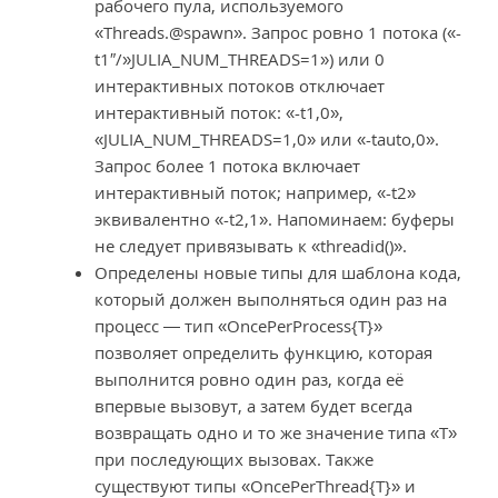
рабочего пула, используемого
«Threads.@spawn». Запрос ровно 1 потока («-
t1″/»JULIA_NUM_THREADS=1») или 0
интерактивных потоков отключает
интерактивный поток: «-t1,0»,
«JULIA_NUM_THREADS=1,0» или «-tauto,0».
Запрос более 1 потока включает
интерактивный поток; например, «-t2»
эквивалентно «-t2,1». Напоминаем: буферы
не следует привязывать к «threadid()».
Определены новые типы для шаблона кода,
который должен выполняться один раз на
процесс — тип «OncePerProcess{T}»
позволяет определить функцию, которая
выполнится ровно один раз, когда её
впервые вызовут, а затем будет всегда
возвращать одно и то же значение типа «T»
при последующих вызовах. Также
существуют типы «OncePerThread{T}» и