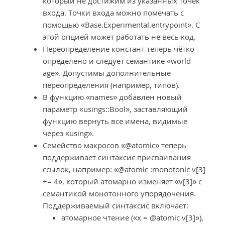
который не достижим из указанных точек
входа. Точки входа можно помечать с
помощью «Base.Experimental.entrypoint». С
этой опцией может работать не весь код.
Переопределение констант теперь чётко
определено и следует семантике «world
age». Допустимы дополнительные
переопределения (например, типов).
В функцию «names» добавлен новый
параметр «usings::Bool», заставляющий
функцию вернуть все имена, видимые
через «using».
Семейство макросов «@atomic» теперь
поддерживает синтаксис присваивания
ссылок, например: «@atomic :monotonic v[3]
+= 4», который атомарно изменяет «v[3]» с
семантикой монотонного упорядочения.
Поддерживаемый синтаксис включает:
атомарное чтение («x = @atomic v[3]»),