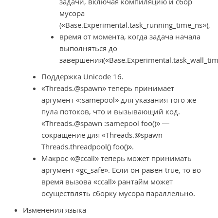
задачи, включая компиляцию и сбор
мусора
(«Base.Experimental.task_running_time_ns»),
время от момента, когда задача начала
выполняться до
завершения(«Base.Experimental.task_wall_tim
Поддержка Unicode 16.
«Threads.@spawn» теперь принимает
аргумент «:samepool» для указания того же
пула потоков, что и вызывающий код.
«Threads.@spawn :samepool foo()» —
сокращение для «Threads.@spawn
Threads.threadpool() foo()».
Макрос «@ccall» теперь может принимать
аргумент «gc_safe». Если он равен true, то во
время вызова «ccall» рантайм может
осуществлять сборку мусора параллельно.
Изменения языка