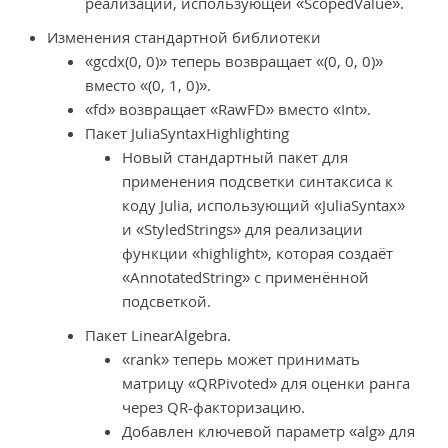
реализации, использующей «ScopedValue».
Изменения стандартной библиотеки
«gcdx(0, 0)» теперь возвращает «(0, 0, 0)»
вместо «(0, 1, 0)».
«fd» возвращает «RawFD» вместо «Int».
Пакет JuliaSyntaxHighlighting
Новый стандартный пакет для
применения подсветки синтаксиса к
коду Julia, использующий «JuliaSyntax»
и «StyledStrings» для реализации
функции «highlight», которая создаёт
«AnnotatedString» с применённой
подсветкой.
Пакет LinearAlgebra.
«rank» теперь может принимать
матрицу «QRPivoted» для оценки ранга
через QR-факторизацию.
Добавлен ключевой параметр «alg» для