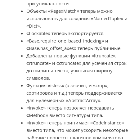
при уникальности.
Объекты «RegexMatch» теперь можно
использовать для создания «NamedTuple» и
«Dict».
«Lockable» теперь экспортируется.
«Base.require_one_based_indexing» и
«Base.has_offset_axes» теперь публичные.
Добавлены новые функции «ltruncate»,
«rtruncate» и «ctruncate» для усечения строк
до ширины текста, учитывая ширину
символов.
Функция «isless» (а значит, и «cmp»,
сортировка и т.д.) теперь поддерживается
для нулемерных «AbstractArray».
«invoke» теперь позволяет передавать
«Method» вместо сигнатуры типа.
«invoke» теперь принимает «CodeInstance»
вместо типа, что может ускорить некоторые
рабочие процессы плагинов компилятора.