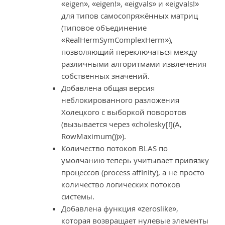
«eigen», «eigen!», «eigvals» и «eigvals!»
для типов самосопряжённых матриц
(типовое объединение
«RealHermSymComplexHerm»),
позволяющий переключаться между
различными алгоритмами извлечения
собственных значений.
Добавлена общая версия
неблокированного разложения
Холецкого с выборкой поворотов
(вызывается через «cholesky[!](A,
RowMaximum())»).
Количество потоков BLAS по
умолчанию теперь учитывает привязку
процессов (process affinity), а не просто
количество логических потоков
системы.
Добавлена функция «zeroslike»,
которая возвращает нулевые элементы