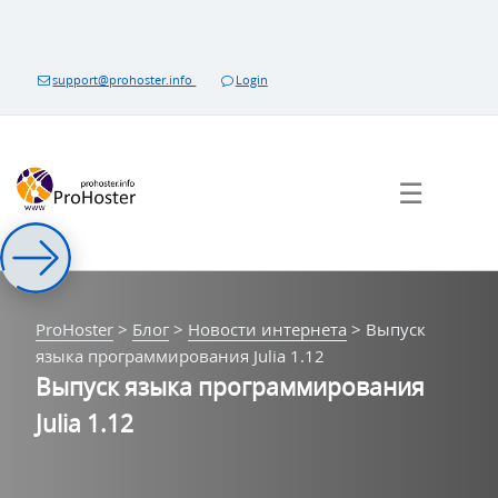
Перейти
к
контенту
support@prohoster.info
Login
☰
ProHoster
>
Блог
>
Новости интернета
>
Выпуск
языка программирования Julia 1.12
Выпуск языка программирования
Julia 1.12