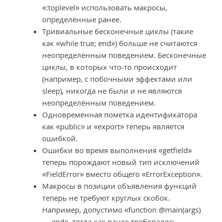
«:toplevel» использовать макросы,
определённые ранее.
Тривиальные бесконечные циклы (такие
как «while true; end») больше не считаются
неопределённым поведением. Бесконечные
циклы, в которых что-то происходит
(например, с побочными эффектами или
sleep), никогда не были и не являются
неопределённым поведением.
Одновременная пометка идентификатора
как «public» и «export» теперь является
ошибкой.
Ошибки во время выполнения «getfield»
теперь порождают новый тип исключений
«FieldError» вместо общего «ErrorException».
Макросы в позиции объявления функций
теперь не требуют круглых скобок.
Например, допустимо «function @main(args)
… end», тогда как ранее требовалось