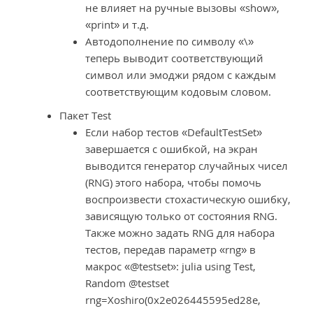
не влияет на ручные вызовы «show»,
«print» и т.д.
Автодополнение по символу «\»
теперь выводит соответствующий
символ или эмоджи рядом с каждым
соответствующим кодовым словом.
Пакет Test
Если набор тестов «DefaultTestSet»
завершается с ошибкой, на экран
выводится генератор случайных чисел
(RNG) этого набора, чтобы помочь
воспроизвести стохастическую ошибку,
зависящую только от состояния RNG.
Также можно задать RNG для набора
тестов, передав параметр «rng» в
макрос «@testset»: julia using Test,
Random @testset
rng=Xoshiro(0x2e026445595ed28e,