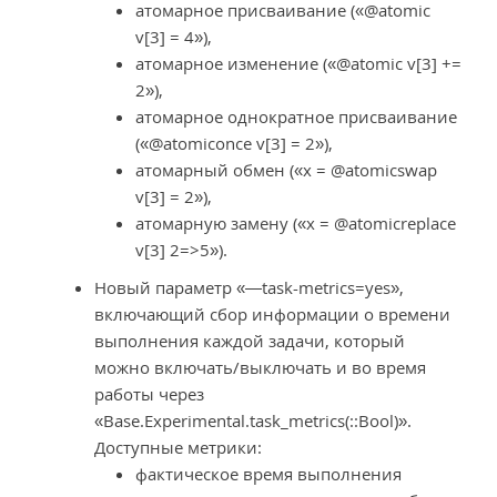
атомарное присваивание («@atomic
v[3] = 4»),
атомарное изменение («@atomic v[3] +=
2»),
атомарное однократное присваивание
(«@atomiconce v[3] = 2»),
атомарный обмен («x = @atomicswap
v[3] = 2»),
атомарную замену («x = @atomicreplace
v[3] 2=>5»).
Новый параметр «—task-metrics=yes»,
включающий сбор информации о времени
выполнения каждой задачи, который
можно включать/выключать и во время
работы через
«Base.Experimental.task_metrics(::Bool)».
Доступные метрики:
фактическое время выполнения