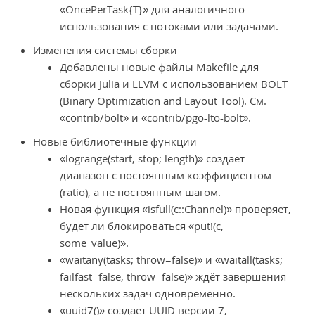
«OncePerTask{T}» для аналогичного
использования с потоками или задачами.
Изменения системы сборки
Добавлены новые файлы Makefile для
сборки Julia и LLVM с использованием BOLT
(Binary Optimization and Layout Tool). См.
«contrib/bolt» и «contrib/pgo-lto-bolt».
Новые библиотечные функции
«logrange(start, stop; length)» создаёт
диапазон с постоянным коэффициентом
(ratio), а не постоянным шагом.
Новая функция «isfull(c::Channel)» проверяет,
будет ли блокироваться «put!(c,
some_value)».
«waitany(tasks; throw=false)» и «waitall(tasks;
failfast=false, throw=false)» ждёт завершения
нескольких задач одновременно.
«uuid7()» создаёт UUID версии 7,