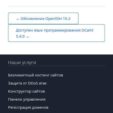
Навигация
Обновление OpenSSH 10.2
по
Доступен язык программирования OCaml
записям
5.4.0
Наши услуги
Безлимитный хостинг сайтов
Защита от DDoS атак
Конструктор сайтов
Панели управления
Регистрация доменов