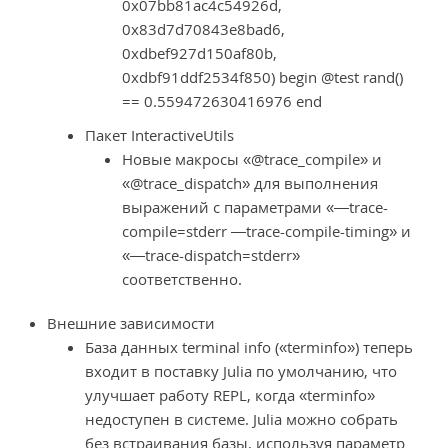
0x07bb81ac4c54926d,
0x83d7d70843e8bad6,
0xdbef927d150af80b,
0xdbf91ddf2534f850) begin @test rand()
== 0.559472630416976 end
Пакет InteractiveUtils
Новые макросы «@trace_compile» и
«@trace_dispatch» для выполнения
выражений с параметрами «—trace-
compile=stderr —trace-compile-timing» и
«—trace-dispatch=stderr»
соответственно.
Внешние зависимости
База данных terminal info («terminfo») теперь
входит в поставку Julia по умолчанию, что
улучшает работу REPL, когда «terminfo»
недоступен в системе. Julia можно собрать
без встраивания базы, используя параметр