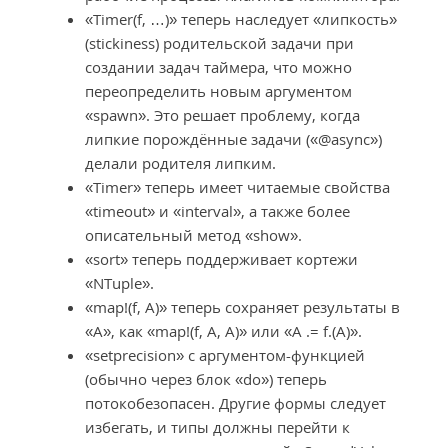
«Timer(f, …)» теперь наследует «липкость»
(stickiness) родительской задачи при
создании задач таймера, что можно
переопределить новым аргументом
«spawn». Это решает проблему, когда
липкие порождённые задачи («@async»)
делали родителя липким.
«Timer» теперь имеет читаемые свойства
«timeout» и «interval», а также более
описательный метод «show».
«sort» теперь поддерживает кортежи
«NTuple».
«map!(f, A)» теперь сохраняет результаты в
«A», как «map!(f, A, A)» или «A .= f.(A)».
«setprecision» с аргументом-функцией
(обычно через блок «do») теперь
потокобезопасен. Другие формы следует
избегать, и типы должны перейти к