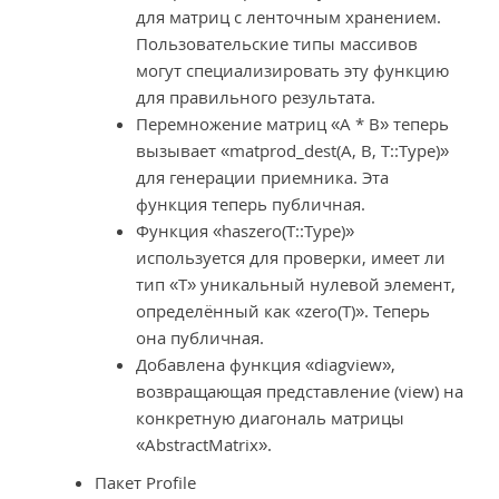
для матриц с ленточным хранением.
Пользовательские типы массивов
могут специализировать эту функцию
для правильного результата.
Перемножение матриц «A * B» теперь
вызывает «matprod_dest(A, B, T::Type)»
для генерации приемника. Эта
функция теперь публичная.
Функция «haszero(T::Type)»
используется для проверки, имеет ли
тип «T» уникальный нулевой элемент,
определённый как «zero(T)». Теперь
она публичная.
Добавлена функция «diagview»,
возвращающая представление (view) на
конкретную диагональ матрицы
«AbstractMatrix».
Пакет Profile