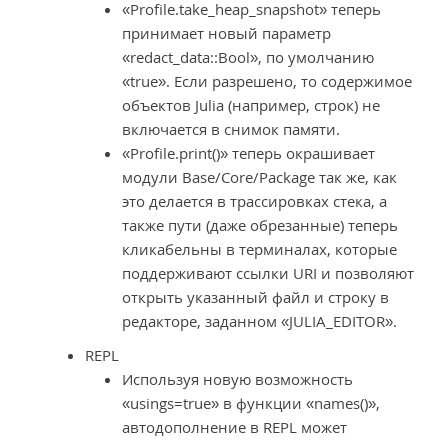
«Profile.take_heap_snapshot» теперь
принимает новый параметр
«redact_data::Bool», по умолчанию
«true». Если разрешено, то содержимое
объектов Julia (например, строк) не
включается в снимок памяти.
«Profile.print()» теперь окрашивает
модули Base/Core/Package так же, как
это делается в трассировках стека, а
также пути (даже обрезанные) теперь
кликабельны в терминалах, которые
поддерживают ссылки URI и позволяют
открыть указанный файл и строку в
редакторе, заданном «JULIA_EDITOR».
REPL
Используя новую возможность
«usings=true» в функции «names()»,
автодополнение в REPL может